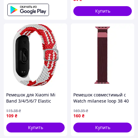
Купить
Ремешок для Xiaomi Mi
Ремешок совместимый с
Band 3/4/5/6/7 Elastic
Watch milanese loop 38 40
Adjustment White/Red
41 mm цвет wine red
115
.38
₴
169
.35
₴
buzyna
109
₴
160
₴
Купить
Купить