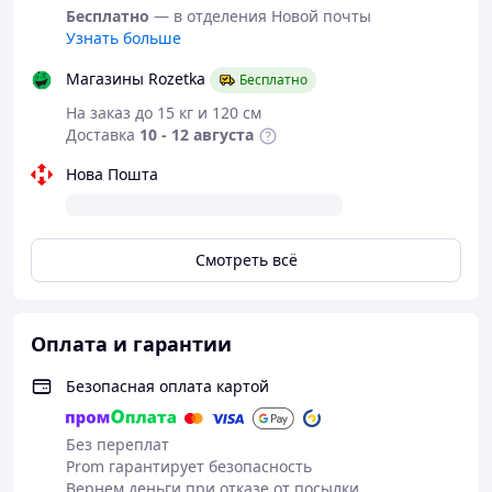
штифт (спрингбар).
Бесплатно
— в отделения Новой почты
Узнать больше
Точная регулировка:
Магнит фиксируется в любом
Магазины Rozetka
Бесплатно
месте ремешка, позволяя подогнать размер под любую
запястье.
На заказ до 15 кг и 120 см
Доставка
10 - 12 августа
Практичность:
Металл не впитывает пот и запахи,
легко очищается
Нова Пошта
Универсальный дизайн:
Сочетается с деловым и
повседневным стилем одежды.
Смотреть всё
Оплата и гарантии
Безопасная оплата картой
Без переплат
Prom гарантирует безопасность
Вернем деньги при отказе от посылки