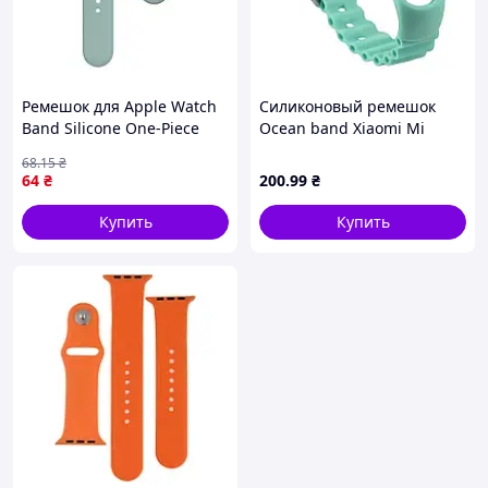
Ремешок для Apple Watch
Силиконовый ремешок
Band Silicone One-Piece
Ocean band Xiaomi Mi
Size-S 38/40/41 mm 64.Light
Band 3 / Mi Band 4 / Mi
68
.15
₴
Cyan, силиконовый
Band 5 / Mi Band 6 / Mi
64
₴
200
.99
₴
Band 7 Blue sea
Купить
Купить