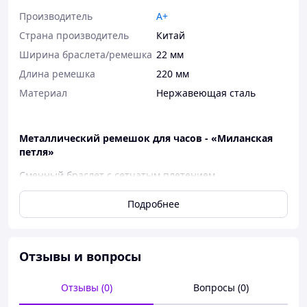
Производитель
A+
Страна производитель
Китай
Ширина браслета/ремешка
22 мм
Длина ремешка
220 мм
Материал
Нержавеющая сталь
Металлический ремешок для часов - «Миланская
петля»
Сменный браслет с сетчатым плетением,
изготовленный из нержавеющей стали. Модель
универсальна: подходит как для классических
Подробнее
наручных часов, так и для современных смарт-часов со
стандартным типом крепления.
Основные характеристики:
Отзывы и вопросы
Материал:
Нержавеющая сталь. Сплав
устойчив к коррозии, воздействию влаги и
Отзывы (0)
Вопросы (0)
механическому износу при повседневном