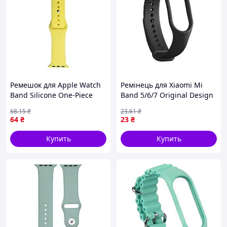
Ремешок для Apple Watch
Ремінець для Xiaomi Mi
Band Silicone One-Piece
Band 5/6/7 Original Design
Size-S 42/44/45/49mm
Black
68
.15
₴
23
.61
₴
64
₴
23
₴
Купить
Купить