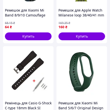
Ремешок для Xiaomi Mi
Ремешок для Apple Watch
Band 8/9/10 Сamouflage
Milanese loop 38/40/41 mm
Blue
Green - Vida-Shop
68
.15
₴
169
.35
₴
64
₴
160
₴
Купить
Купить
Ремінець для Casio G-Shock
Ремешок для Xiaomi Mi
C-type 18mm Black SI
Band 5/6/7 Original Design