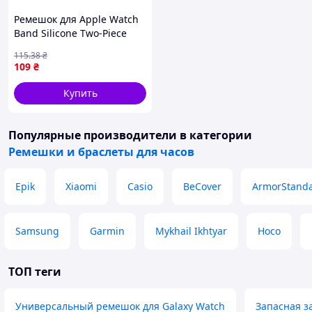
Ремешок для Apple Watch
Band Silicone Two-Piece
42/44/45/49mm Цвет 02,
115
.38
₴
Apricot
109
₴
Купить
Популярные производители
в категории
Ремешки и браслеты для часов
Epik
Xiaomi
Casio
BeCover
ArmorStanda
Samsung
Garmin
Mykhail Ikhtyar
Hoco
ТОП теги
Универсальный ремешок для Galaxy Watch
Запасная з