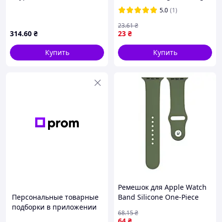
Atrovirens
5.0
(1)
23
.61
₴
314
.60
₴
23
₴
Купить
Купить
Ремешок для Apple Watch
Персональные товарные
Band Silicone One-Piece
подборки в приложении
Size-S 42/44/45/49 mm
68
.15
₴
85.Olive
64
₴