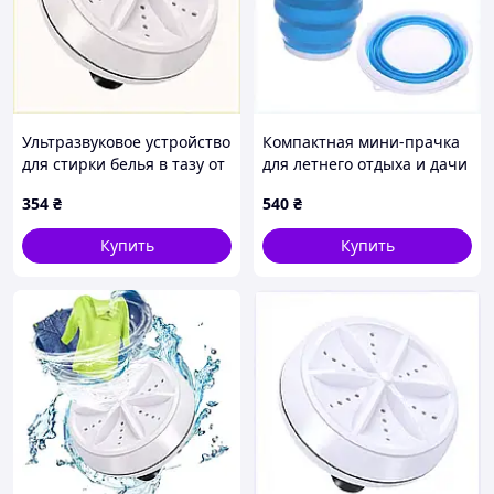
Ультразвуковое устройство
Компактная мини-прачка
для стирки белья в тазу от
для летнего отдыха и дачи
USB, T851H5850
851585H3CC
354
₴
540
₴
Купить
Купить