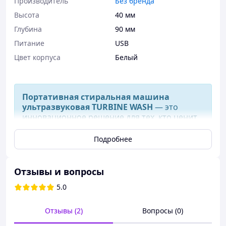
Производитель
Без бренда
Высота
40 мм
Глубина
90 мм
Питание
USB
Цвет корпуса
Белый
Портативная стиральная машина
ультразвуковая TURBINE WASH
— это
инновационное решение для тех, кто ценит
чистоту и удобство. Эта мини стиральная
машинка станет вашим надежным
Подробнее
помощником в стирке, позволяя эффективно
очищать одежду даже в условиях
ограниченного пространства. Благодаря
Отзывы и вопросы
ультразвуковой технологии, TURBINE WASH
обеспечивает глубокое очищение тканей
5.0
без необходимости в повышении
температуры воды или перемешивании
Отзывы (2)
Вопросы (0)
раствора.