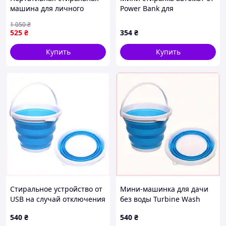
их проникающую способность, благодаря чему
машина для личного
Power Bank для
даже самые стойкие загрязнения уходят без
использования (USB, 2
путешествий, 8T51585E0
1 050
₴
следа.
режима, 21.5х13.5 см)
525
₴
354
₴
Ультразвуковая машинка
для стирки белья
Купить
Купить
Стиральное устройство от
Мини-машинка для дачи
USB на случай отключения
без воды Turbine Wash
света 851EC585C3
8515H8M53
540
₴
540
₴