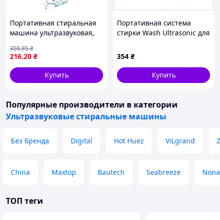
Портативная стиральная
Портативная система
машина ультразвуковая,
стирки Wash Ultrasonic для
от USB, TURBINE WASH /
туристов 8E51A58M50
308
.85
₴
Мини турбина для стирки
216
.20
₴
354
₴
Купить
Купить
Популярные производители
в категории
Ультразвуковые стиральные машины
Без бренда
Digital
Hot Huez
ViLgrand
China
Maxtop
Bautech
Seabreeze
Non
ТОП теги