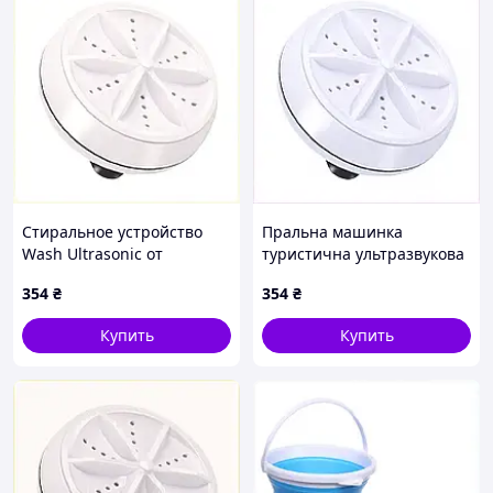
Стиральное устройство
Пральна машинка
Wash Ultrasonic от
туристична ультразвукова
повербанка 5В 85EX1585B0
портативна No Brand
354
₴
354
₴
Wash Ultrasonic від USB та
повербанку 8515H8PK50
Купить
Купить