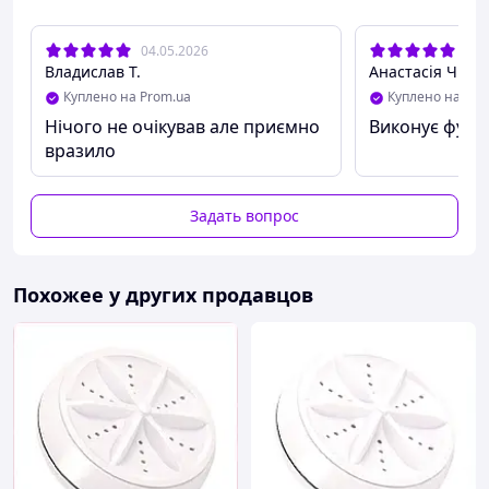
04.05.2026
10.
Владислав Т.
Анастасія Ч.
Куплено на Prom.ua
Куплено на Pro
Нічого не очікував але приємно
Виконує функ
вразило
Задать вопрос
Похожее у других продавцов