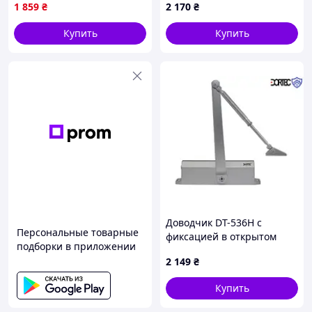
положении, 65-150 кг,
KK652C7402
1 859
₴
2 170
₴
248x45x72 )
Купить
Купить
Доводчик DT-536H с
Персональные товарные
фиксацией в открытом
подборки в приложении
положении, 65-150 кг,
2 149
₴
248x45x72, серебро
Купить