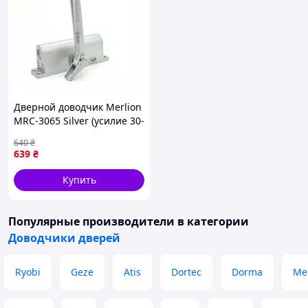
Дверной доводчик Merlion
MRC-3065 Silver (усилие 30-
65 кг)
640
₴
639
₴
Купить
Популярные производители
в категории
Доводчики дверей
Ryobi
Geze
Atis
Dortec
Dorma
Me