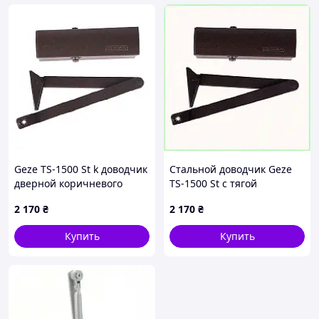
Geze TS-1500 St k доводчик
Стальной доводчик Geze
дверной коричневого
TS-1500 St с тягой
цвета, 652C7A40A2
ножницы 6X5M274C02
2 170
₴
2 170
₴
Купить
Купить