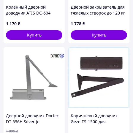
Коленный дверной
Дверной закрыватель для
доводчик ATIS DC-604
тяжелых створок до 120 кг
White, 6527PP871C
Атис серебро, E672M6861
1 170
₴
1 778
₴
Купить
Купить
Дверной доводчик Dortec
Коричневый доводчик
DT-536H Silver (с
Geze TS-1500 для
фиксацией в открытом
пластиковой двери
1 899
₴