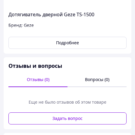
Дотягиватель дверной Geze TS-1500
Бренд: Geze
Характеристики
Подробнее
Максимальный вес двери: 80 кг
Тип тяги: коленная
Ширина стулок: до 1100 мм
Отзывы и вопросы
Регулируемая скорость и сила закрытия
Рабочая температура: от -20° до +40°С
Цвет: белый
Отзывы (0)
Вопросы (0)
Еще не было отзывов об этом товаре
Задать вопрос