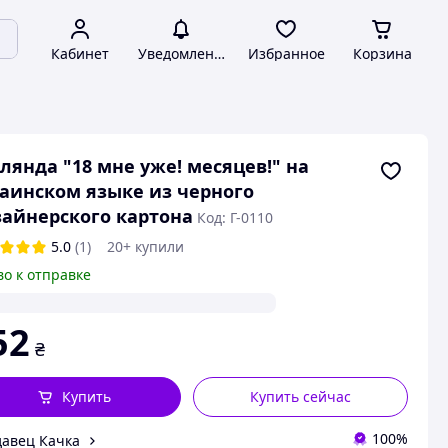
Кабинет
Уведомления
Избранное
Корзина
лянда "18 мне уже! месяцев!" на
аинском языке из черного
айнерского картона
Код: Г-0110
5.0
(1)
20+ купили
во к отправке
52
₴
Купить
Купить сейчас
100%
авец Качка