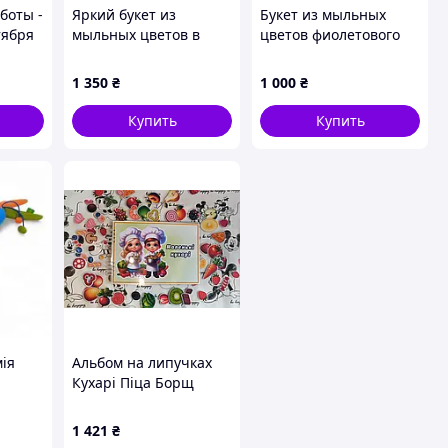
боты -
Яркий букет из
Букет из мыльных
тября
мыльных цветов в
цветов фиолетового
круглой коробке
цвета, композиция из
мыльных роз, пионов,
1 350
₴
1 000
₴
гортензий
Купить
Купить
мія
Альбом на липучках
Кухарі Піца Борщ
Компот Овочі Фрукти
Ягоди Торт
1 421
₴