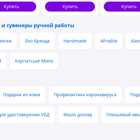
Купить
Купить
Купить
 и сувениры ручной работы
вочка
Без бренда
Handmade
Afrodita
Alex
d
Карпатське Мило
Подарки из кожи
Профилактика коронавируса
Под
для удостоверения УБД
Мыло доллар
Плюшевый миш