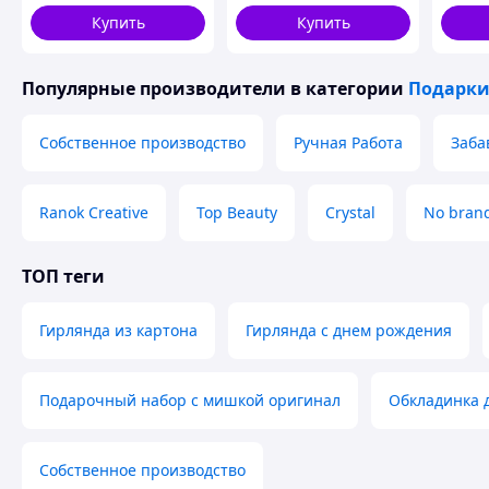
крафтовое мыло
Купить
Купить
Парфюмированное
Качество
Популярные производители
в категории
Подарки
Собственное производство
Ручная Работа
Заба
Ranok Creative
Top Beauty
Crystal
No bran
ТОП теги
Гирлянда из картона
Гирлянда с днем рождения
Подарочный набор с мишкой оригинал
Обкладинка 
Собственное производство