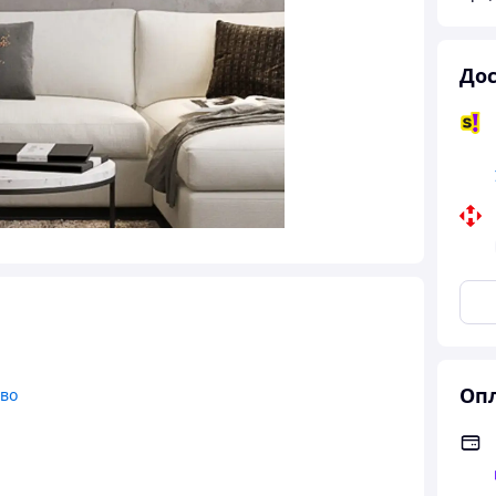
Дос
Опл
тво