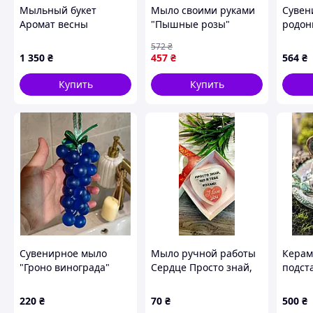
Мыльный букет
Мыло своими руками
Сувен
Аромат весны
"Пышные розы"
родон
15130045 с эфирным
60 мм
572
₴
маслом buzyna
размер
1 350
₴
457
₴
564
₴
(цена 
ida49
Купить
Купить
Сувенирное мыло
Мыло ручной работы
Керам
"Гроно винограда"
Сердце Просто знай,
подст
що я тебе кохаю
благо
Натуральное
220
₴
70
₴
500
₴
глицериновое