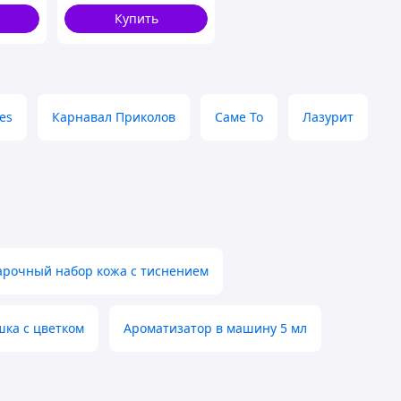
Купить
es
Карнавал Приколов
Саме То
Лазурит
арочный набор кожа с тиснением
ка с цветком
Ароматизатор в машину 5 мл