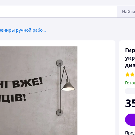
Найти
Подарки и сувениры ручной работы
Гир
укр
диз
Гото
3
Прод