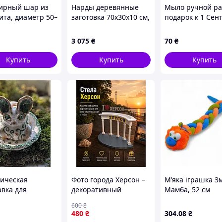
ирный шар из
Нарды деревянные
Мыло ручной ра
ита, диаметр 50–
заготовка 70х30х10 см,
подарок к 1 Сен
 ±, ассортимент
липа (Высшего сорта)
(Ромашка)
ов, вес от 200 г.
3 075
₴
70
₴
за 100 г),
135
Купить
Купить
Купить
ическая
Фото города Херсон –
Мʼяка іграшка З
авка для
декоративный
Мамба, 52 см
ухания
сувенир, 3D печать,
600
₴
ручная роспись
480
₴
304
.08
₴