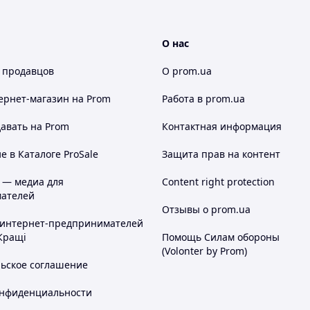
О нас
 продавцов
О prom.ua
ернет-магазин
на Prom
Работа в prom.ua
авать на Prom
Контактная информация
 в Каталоге ProSale
Защита прав на контент
 — медиа для
Content right protection
ателей
Отзывы о prom.ua
 интернет-предпринимателей
Кращі
Помощь Силам обороны
(Volonter by Prom)
льское соглашение
онфиденциальности