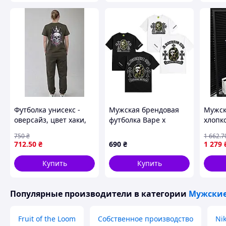
Футболка унисекс -
Мужская брендовая
Мужск
оверсайз, цвет хаки,
футболка Bape x
хлопк
размер S - XXL
Chrome hearts,
качес
750
₴
1 662
.7
Черный, XS
Футбо
712
.50
₴
690
₴
1 279
Lacos
Купить
Купить
Популярные производители
в категории
Мужские
Fruit of the Loom
Собственное производство
Ni