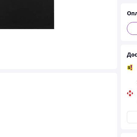
Оп
Дос