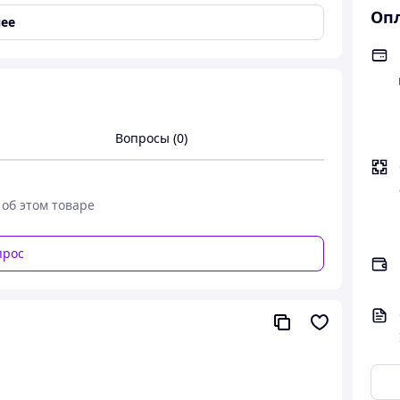
Опл
ее
ценит комфорт и уличный стиль. Материал:
100%
Вопросы (0)
 легко сочетается с любым образом. Современная
сть оттенков. Размерный ряд:
XS–XXL
— подходит
 об этом товаре
 подходит как для прогулок, так и для стильных
прос