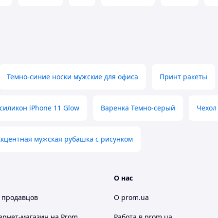
Темно-синие носки мужские для офиса
Принт ракеты
силикон iPhone 11 Glow
Варенка Темно-серый
Чехол
кцентная мужская рубашка с рисунком
О нас
 продавцов
О prom.ua
ернет-магазин
на Prom
Работа в prom.ua