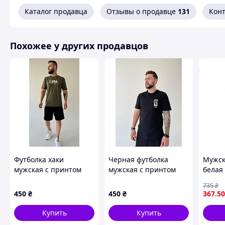
Каталог продавца
Отзывы о продавце
131
Кон
Похожее у других продавцов
Футболка хаки
Черная футболка
Мужск
мужская с принтом
мужская с принтом
белая 
надпись повседневная
спереди и на спине
повсе
735
₴
стильная практичная
стильная летняя
удобн
450
₴
450
₴
367
.50
модель JXItime3066
повседневная модель
DMStime3076
Купить
Купить