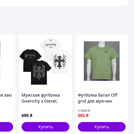
я хакі
Мужская футболка
Футболка батал Off
Givenchy x Diesel,
grid для мужчин
оски и
Черный, XS
оливковая из хлопка с
1 004
₴
ля 2XL
эластаном для
690
₴
502
₴
комфортного
повседневного
Купить
Купить
ношения