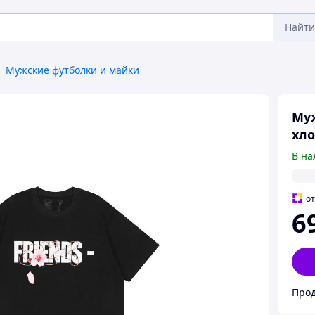
Найти
Мужские футболки и майки
Муж
хло
В на
о
6
Про