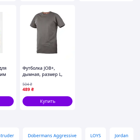
для
Футболка JOB+,
ким
дымная, размер L,
ка и
MODYF WURTH ( арт.
504
₴
форта
M446214002 )
489
₴
Купить
ntruder
Dobermans Aggressive
LOYS
Jordan