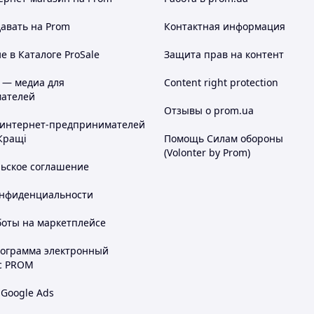
авать на Prom
Контактная информация
 в Каталоге ProSale
Защита прав на контент
 — медиа для
Content right protection
ателей
Отзывы о prom.ua
 интернет-предпринимателей
Кращі
Помощь Силам обороны
(Volonter by Prom)
льское соглашение
онфиденциальности
боты на маркетплейсе
рограмма электронный
с PROM
 Google Ads