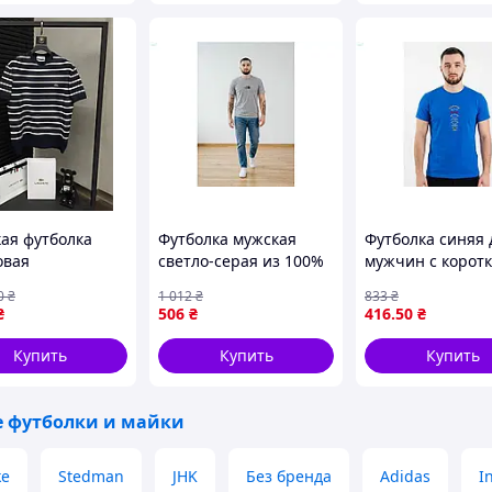
ая футболка
Футболка мужская
Футболка синяя 
овая
светло-серая из 100%
мужчин с корот
твенная,
хлопка для
рукавом из хлоп
0
₴
1 012
₴
833
₴
лка морячка
повседневной носки и
лайкры для ком
₴
506
₴
416
.50
₴
te TShLCTn002
комфорта
и стиля
Купить
Купить
Купить
 футболки и майки
ke
Stedman
JHK
Без бренда
Adidas
I