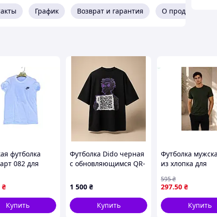
такты
График
Возврат и гарантия
О продавце
ая футболка
Футболка Dido черная
Футболка мужска
арт 082 для
с обновляющимся QR-
из хлопка для
дневной носки
принтом со смартфона
повседневной н
595
₴
ая и стильная
оверсайз
комфортного сти
₴
1 500
₴
297
.50
₴
ТМ FAMILY
Купить
Купить
Купить