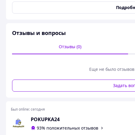
Размер
M
Подробн
Мужская футболка VLONE, чёрная, 100% хлопок
Расширенное описание
Отзывы и вопросы
Стильная мужская футболка
VLONE
— выбор для тех, кто 
хлопок
— мягкий, дышащий и приятный к телу.
Отзывы (0)
Чёрный цвет подчёркивает универсальность и строгость,
печать DTF обеспечивает стойкость рисунка и насыщенно
для разных типов фигуры.
Еще не было отзывов
Эта футболка станет базовой вещью в гардеробе, идеально
образов в городе.
Задать во
Был online:
сегодня
POKUPKA24
93% положительных отзывов