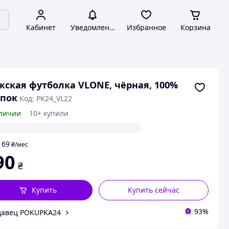
Кабинет
Уведомления
Избранное
Корзина
ская футболка VLONE, чёрная, 100%
пок
Код: PK24_VL22
личии
10+ купили
69
т
₴
/мес
90
₴
Купить
Купить сейчас
93%
давец POKUPKA24