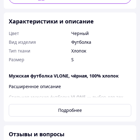
Характеристики и описание
Цвет
Черный
Вид изделия
Футболка
Тип ткани
Хлопок
Размер
S
Мужская футболка VLONE, чёрная, 100% хлопок
Расширенное описание
Стильная мужская футболка
VLONE
— выбор для тех,
кто ценит комфорт и уличный стиль. Материал:
100%
хлопок
— мягкий, дышащий и приятный к телу.
Подробнее
Чёрный цвет подчёркивает универсальность и
строгость, легко сочетается с любым образом.
Современная печать DTF обеспечивает стойкость
Отзывы и вопросы
рисунка и насыщенность оттенков. Размерный ряд:
XS–