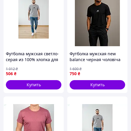
Футболка мужская светло-
Футболка мужская new
серая из 100% хлопка для
balance черная чоловіча
повседневной носки ТМ
футболка майка BR-ST
1 012
₴
1 600
₴
OSM
506
₴
750
₴
Купить
Купить