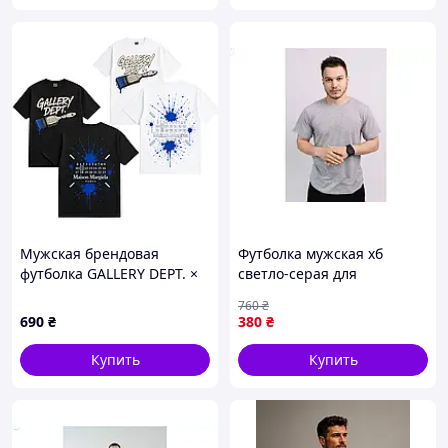
Мужская брендовая
Футболка мужская хб
футболка GALLERY DEPT. ×
светло-серая для
MAISON MARGIELA,
повседневной носки и
760
₴
Черный, XS
комфортного отдыха ТМ
690
₴
380
₴
OSM 6XL
Купить
Купить