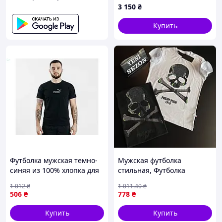
3 150
₴
Купить
Футболка мужская темно-
Мужская футболка
синяя из 100% хлопка для
стильная, Футболка
повседневной носки ТМ
PHILIPP PLEIN 1978 White
1 012
₴
1 011
.40
₴
OSM
506
₴
778
₴
Купить
Купить