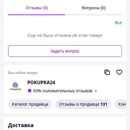
XXL
— подходит для разных типов фигуры.
Отзывы (0)
Вопросы (0)
Эта футболка станет базовой вещью в гардеробе,
идеально подходит как для прогулок, так и для
Все
стильных образов в городе.
Еще не было отзывов об этом товаре
Задать вопрос
Был online:
вчера
POKUPKA24
93% положительных отзывов
Каталог продавца
Отзывы о продавце
131
Конт
Доставка