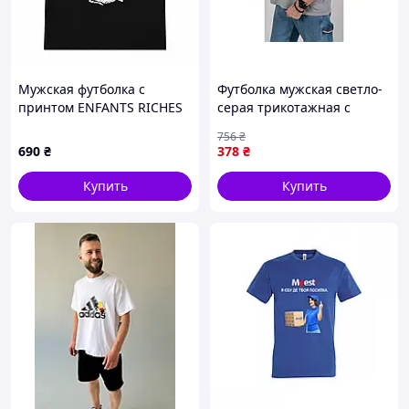
Мужская футболка с
Футболка мужская светло-
принтом ENFANTS RICHES
серая трикотажная с
DÉPRIMÉS ERD GEORGIA,
коротким рукавом для
756
₴
Черный, XS
повседневной носки
690
₴
378
₴
размера L ТМ FAMILY
Купить
Купить