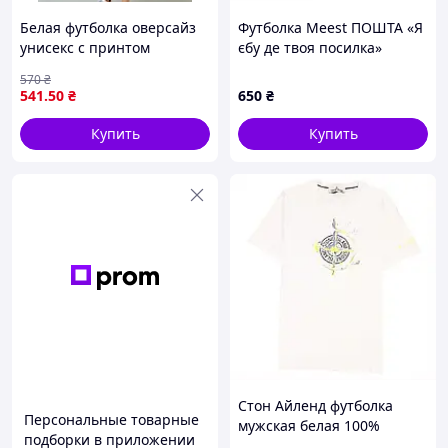
Белая футболка оверсайз
Футболка Meest ПОШТА «Я
унисекс с принтом
єбу де твоя посилка»
практичная молодежная
570
₴
для подростков
541
.50
₴
650
₴
XSCtime3109
Купить
Купить
Стон Айленд футболка
Персональные товарные
мужская белая 100%
подборки в приложении
хлопок, M84759X90