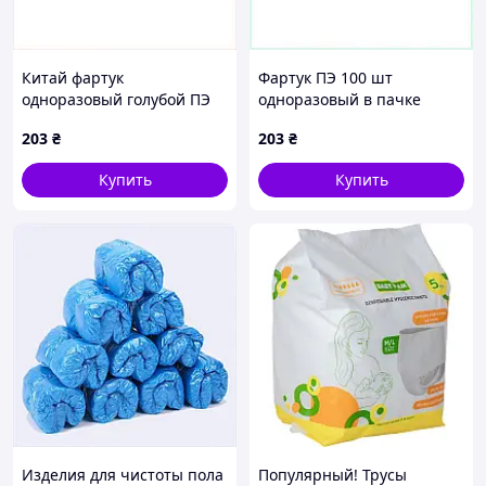
Китай фартук
Фартук ПЭ 100 шт
одноразовый голубой ПЭ
одноразовый в пачке
100 шт уп, 61B53M858
Китай 71048, 615K3858CP
203
₴
203
₴
Купить
Купить
Изделия для чистоты пола
Популярный! Трусы