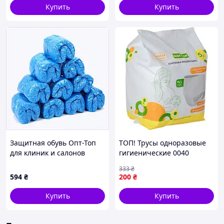
Купить
Купить
Защитная обувь Опт-Топ
ТОП! Трусы одноразовые
для клиник и салонов
гигиенические 0040
85K81418E
размер M/L 5 штук -
333
₴
(gHome)
594
₴
200
₴
Купить
Купить