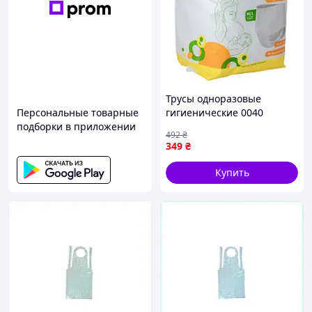
Трусы одноразовые
Персональные товарные
гигиенические 0040
подборки в приложении
размер ML 5 штук Nextor
492
₴
Труси одноразові гігієнічні
349
₴
0040 розмір ML 5 штук
Купить