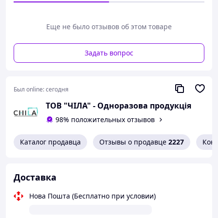
Подходят для различных видов процедур: массажа,
бани и сауны, солярия, депиляции, шугаринга,
аппаратной косметологии, косметологических
Еще не было отзывов об этом товаре
обёртываний и других уходовых программ.
Характеристики:
Задать вопрос
Тип: женские одноразовые трусики-стринги
Модель: Monaco
Размер: L/XL
Был online:
сегодня
Материал: спанбонд
Цвет: розовый
ТОВ "ЧІЛА" - Одноразова продукція
Количество в упаковке: 50 шт
98% положительных отзывов
Одноразовые стринги
Monaco
— это комфорт, гигиена
и уверенность в каждой процедуре.
Каталог продавца
Отзывы о продавце
2227
Кон
Доставка
Нова Пошта (Бесплатно при условии)