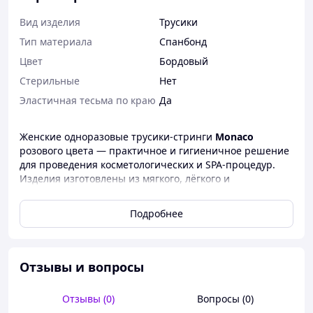
Вид изделия
Трусики
Тип материала
Спанбонд
Цвет
Бордовый
Стерильные
Нет
Эластичная тесьма по краю
Да
Женские одноразовые трусики-стринги
Monaco
розового цвета — практичное и гигиеничное решение
для проведения косметологических и SPA-процедур.
Изделия изготовлены из мягкого, лёгкого и
гипоаллергенного материала
спанбонд
, который
приятен к телу, хорошо пропускает воздух и не
Подробнее
вызывает раздражений.
Стринги удобны в использовании, не сковывают
движений и обеспечивают комфорт клиента во время
Отзывы и вопросы
процедур. Использование одноразового белья
помогает соблюдать высокие стандарты личной
гигиены и повышает уровень сервиса в салоне.
Отзывы (0)
Вопросы (0)