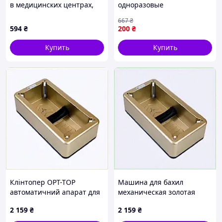
в медицинских центрах,
одноразовые
8P5H81418
гигиенические 0040
667
₴
размер M/L 5 штук -
594
₴
200
₴
Лучшее качество только
на Nukleon.com.ua
Купить
Купить
Клінтопер OPT-TOP
Машина для бахил
автоматичний апарат для
механическая золотая
бахіл Золотий
OPT-TOP, 856E0160X
2 159
₴
2 159
₴
(1940681468), 856016E0X