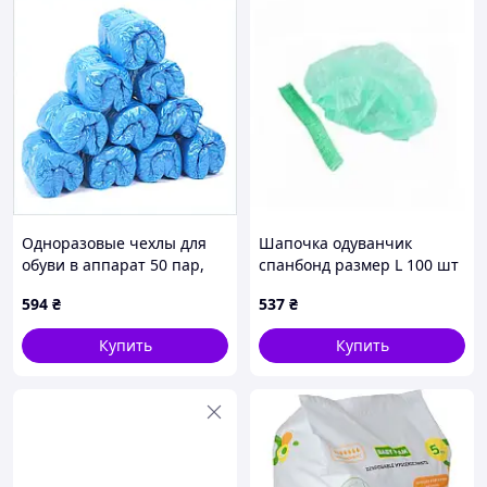
Одноразовые чехлы для
Шапочка одуванчик
обуви в аппарат 50 пар,
спанбонд размер L 100 шт
A8K581418
зеленый 58140 - 2 шт. Код/
594
₴
537
₴
Артикул58140
Купить
Купить