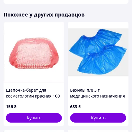
Похожее у других продавцов
Шапочка-берет для
Бахилы п/е 3 г
косметологии красная 100
медицинского назначения
шт TG 70990, 83K4T52M55
Sanorma – 5 шт. Код/
156
₴
683
₴
Артикул Sanorma3
Купить
Купить