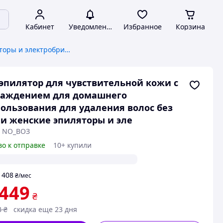
Кабинет
Уведомления
Избранное
Корзина
Женские эпиляторы и электробритвы
 эпилятор для чувствительной кожи с
лаждением для домашнего
ользования для удаления волос без
и женские эпиляторы и эле
: NO_ВОЗ
во к отправке
10+ купили
408
т
₴
/мес
 449
₴
8
₴
скидка еще 23 дня