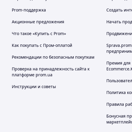
Prom-поддержка
Создать инт
Акционные предложения
Начать прод
Что такое «Купить с Prom»
Продвижение
Как покупать с Пром-оплатой
Sprava.prom
предприним
Рекомендации по безопасным покупкам
Премия для
Проверка на принадлежность сайта к
Ecommerce.
платформе prom.ua
Пользовате
Инструкции и советы
Политика к
Правила ра
Технические характеристики
Бонусная п
Модель: JDK-1005
маркетплей
Тип технологии: IPL