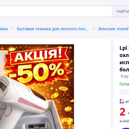
Найти
ника
Бытовая техника для личного пользования
Lpl
ох
исп
бол
Код
Гото
о
2
4 89