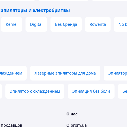
 эпиляторы и электробритвы
ущение жжения во время процедуры.
спользования
Kemei
Digital
Без бренда
Rowenta
No 
типов кожи (кроме очень тёмной).
одмышки, зона бикини, лицо.
нтенсивности
— комфортно даже для
но для домашнего использования и
хлаждением
Лазерные эпиляторы для дома
Эпилятор
Эпилятор с охлаждением
Эпиляция без боли
Бе
О нас
 продавцов
О prom.ua