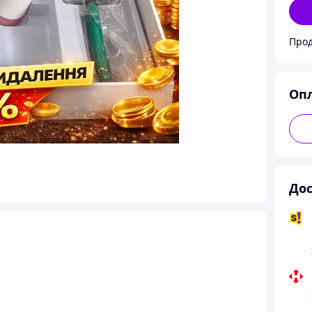
Прод
Оп
Дос