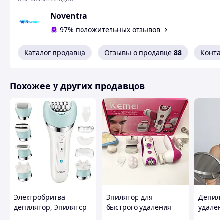
Noventra
97% положительных отзывов
Каталог продавца
Отзывы о продавце
88
Конт
Похожее у других продавцов
Современный домашний IPL-эпилятор ICE JDK-1005
импульсного света (IPL) и встроенную систему ох
удаления волос на любых участках тела. Благодар
безопаснее и практически безболезненно, даже на
Электробритва
Эпилятор для
Депил
депилятор, Эпилятор
быстрого удаления
удале
для разных частей
волос, Эпилятор
лице,