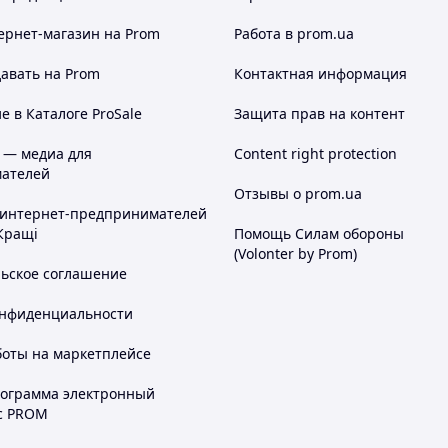
ернет-магазин
на Prom
Работа в prom.ua
авать на Prom
Контактная информация
 в Каталоге ProSale
Защита прав на контент
 — медиа для
Content right protection
ателей
Отзывы о prom.ua
 интернет-предпринимателей
Кращі
Помощь Силам обороны
(Volonter by Prom)
льское соглашение
онфиденциальности
боты на маркетплейсе
рограмма электронный
с PROM