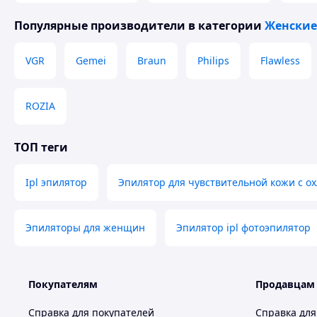
Основные преимущества
Популярные производители
в категории
Женские
Система ICE-охлаждения
— снижает нагрев и ощ
999 999 вспышек
— хватает на многие годы и
VGR
Gemei
Braun
Philips
Flawless
5 уровней мощности
— подходит для разных 
Универсальное применение
— ноги, руки, п
ROZIA
Холодный режим и плавная регулировка и
чувствительной кожи.
ТОП теги
Универсальное напряжение 100–220V
— удоб
Ipl эпилятор
путешествий.
Эпилятор для чувствительной кожи с о
Эпиляторы для женщин
Эпилятор ipl фотоэпилятор
Покупателям
Продавцам
Справка для покупателей
Справка для