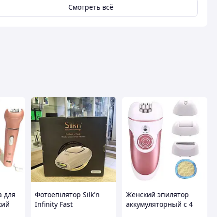
Смотреть всё
а для
Фотоепілятор Silk'n
Женский эпилятор
кий
Infinity Fast
аккумуляторный с 4
INFF1PE1001 Новий!
насадками, ENZO EN-