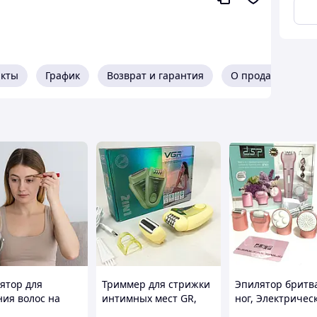
акты
График
Возврат и гарантия
О продавце
 сочетает технологию интенсивного
лаждения для максимально комфортного
я охлаждению процедуры проходят
 чувствительных зонах.
ятор для
Триммер для стрижки
Эпилятор бритв
ния волос на
интимных мест GR,
ног, Электричес
 от USB, Красный
Эпилятор для любых
эпилятор