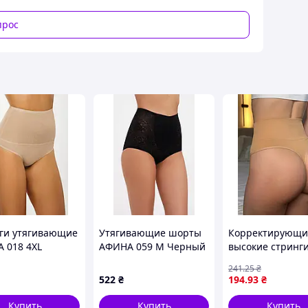
прос
ги утягивающие
Утягивающие шорты
Корректирующи
 018 4XL
АФИНА 059 M Черный
высокие стринги
ый (af-018-4XL-
бежевые микро
241
.25
₴
с утяжкой (94354
522
₴
194
.93
₴
Купить
Купить
Купить