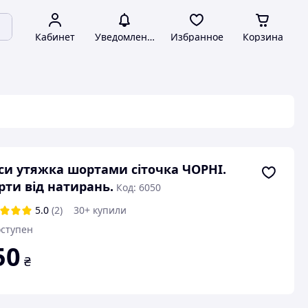
Кабинет
Уведомления
Избранное
Корзина
си утяжка шортами сіточка ЧОРНІ.
ти від натирань.
Код: 6050
5.0
(2)
30+ купили
ступен
50
₴