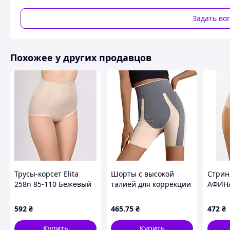
Кольор чорні
Задать во
Зверху фіксується силіконовою стрічкою.
Похожее у других продавцов
Похожие товары по характеристикам
Трусы-корсет Elita
Шорты с высокой
Стрин
258n 85-110 Бежевый
талией для коррекции
АФИНА
(25885BGn)
фигуры изготовлены
Бежев
из легкого бесшовного
Bg)
592
₴
465
.75
₴
472
₴
нейлона
Купить
Купить