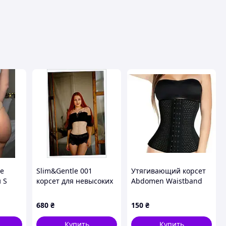
е
Slim&Gentle 001
Утягивающий корсет
 S
корсет для невысоких
Abdomen Waistband
фибра
девушек 24 размер
для талии и живота
7)
E66H23853K
3XL
680
₴
150
₴
Купить
Купить