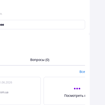
1%
 Стрейч
ее
ції живота .
Вопросы (0)
Все
1.06.2026
rom.ua
Посмотреть все