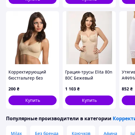
Корректирующий
Грация-трусы Elita 80n
Утяги
бюстгальтер без
80C Бежевый
АФИНА
косточек Набор 3 шт
(8080CВGn)
(af-02
200
₴
1 103
₴
852
₴
Ahh Bra Ах Бра
Купить
Купить
Популярные производители
в категории
Коррект
Milax
Без бренда
Крючков
Афина
Ju