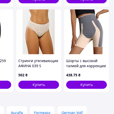
 259
Стринги утягивающие
Шорты с высокой
АФИНА 039 S
талией для коррекции
Шампань (af-039-S-Sh)
фигуры изготовлены
502
₴
438
.75
₴
из легкого бесшовного
нейлона
Купить
Купить
Aurafix
Formeasy
German Volf