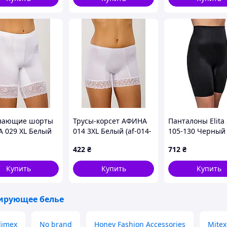
вающие шорты
Трусы-корсет АФИНА
Панталоны Elita
 029 XL Белый
014 3XL Белый (af-014-
105-130 Черный
9-XL)
3XL)
(259105B)
422
₴
712
₴
Купить
Купить
Купить
ирующее белье
limex
No brand
Honey Fashion Accessories
Mitex