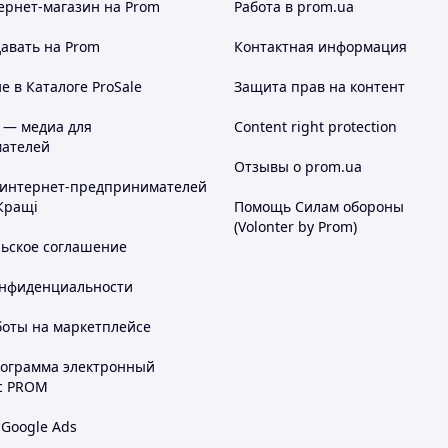
ернет-магазин
на Prom
Работа в prom.ua
авать на Prom
Контактная информация
 в Каталоге ProSale
Защита прав на контент
 — медиа для
Content right protection
ателей
Отзывы о prom.ua
 интернет-предпринимателей
Кращі
Помощь Силам обороны
(Volonter by Prom)
льское соглашение
онфиденциальности
боты на маркетплейсе
рограмма электронный
с PROM
 Google Ads