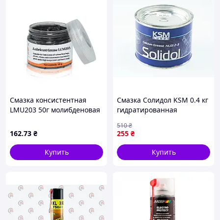
Смазка консистентная
Смазка Солидол KSM 0.4 кг
LMU203 50г молибденовая
гидратированная
кальциевая для узлов
510
₴
трения автомобилей и
162
.73
₴
255
₴
механизмов
Купить
Купить