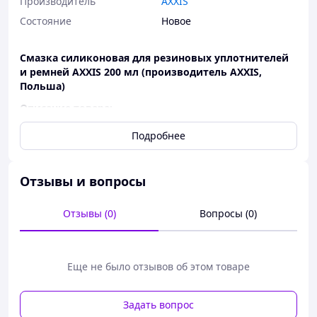
Производитель
AXXIS
Состояние
Новое
Смазка силиконовая для резиновых уплотнителей
и ремней AXXIS 200 мл (производитель AXXIS,
Польша)
Описание товара:
Силиконовая смазка
AXXIS 200 мл
предназначено для
Подробнее
ухода, смазывания и защиты резиновых уплотнителей,
ремней и пластиковых элементов автомобиля.
Средство восстанавливает эластичность резины,
предотвращает пересыхание, трещины и
Отзывы и вопросы
примерзание, уменьшает скрипы и продлевает срок
службы деталей.
Отзывы (0)
Вопросы (0)
Продукт изготовлен под брендом
AXXIS (Польша)
и
подходит как для профессионального использования на
СТО, так и для домашнего ухода за авто.
Еще не было отзывов об этом товаре
Применение:
Смазка резиновых уплотнителей дверей,
Задать вопрос
багажника, капота