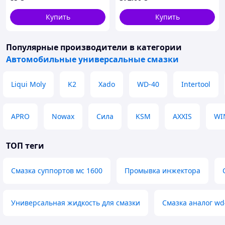
Купить
Купить
Популярные производители
в категории
Автомобильные универсальные смазки
Liqui Moly
K2
Xado
WD-40
Intertool
APRO
Nowax
Сила
KSM
AXXIS
WI
ТОП теги
Смазка суппортов мс 1600
Промывка инжектора
Универсальная жидкость для смазки
Смазка аналог wd