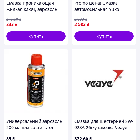
Смазка проникающая
Promo Цена! Смазка
Жидкая ключ, аэрозоль
автомобильная Yuko
200мл FS-4120 ТМ
графитное 10л
278
.60
₴
2 870
₴
INTERTOOL
(4820070241457) - только
233
₴
2 583
₴
на ZaGrosh.com.ua
Купить
Купить
Универсальный аэрозоль
Смазка для шестерней SW-
200 мл для защиты от
92SA 26г/упаковка Veaye
коррозии и влаги
SW-92SA kolibri
85
₴
372
.60
₴
802919T6E