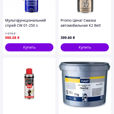
Мультіфункціональний
Promo Цена! Смазка
спрей CW 01-250 з
автомобильная K2 Belt
аплікатором WD-40, 250ml
Dressing 400мл (W126) -
1 074
₴
только на ZaGrosh.com.ua
988
.08
₴
399
.60
₴
Купить
Купить