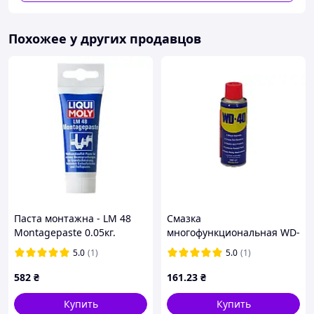
Уход за ремнями и резиновыми-пластиковыми
элементами
Похожее у других продавцов
Защита от пересыхания, трещин и замерзания
Использование в легковых и грузовых
автомобилях
Характеристики:
Тип: силиконовая смазка
Форма: аэрозоль / спрей
Объем: 200 мл
Производитель: AXXIS
Страна производитель: Польша
Паста монтажна - LM 48
Смазка
Назначение: смазка и защита резины и
Montagepaste 0.05кг.
многофункциональная WD-
пластика
40 (200ml) ТМ WD
5.0
(1)
5.0
(1)
Состояние: новый
582
₴
161
.23
₴
Качество: профессиональная / промышленная
Купить
Купить
Преимущества: