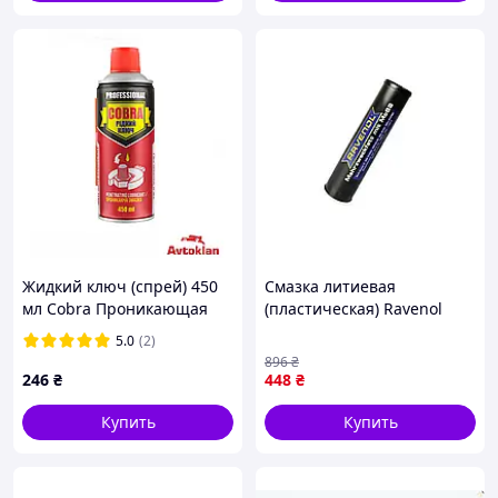
Восстанавливает эластичность резиновых
элементов
Защищает от влаги, пересыхания и мороза
Устранение скрипов и трения
Безопасно для резины и пластика
Удобный аэрозольный формат
Европейское качество AXXIS
Силиконовая смазка
AXXIS 200 мл
рекомендовано для
регулярного ухода за резиновыми уплотнителями и
Жидкий ключ (спрей) 450
Смазка литиевая
ремнями, обеспечивая их надежную защиту и
мл Cobra Проникающая
(пластическая) Ravenol
длительный срок службы.
смазка (NX45300)
MOS-2 (0.4кг) +120°C чорна
5.0
(2)
896
₴
246
₴
448
₴
Купить
Купить