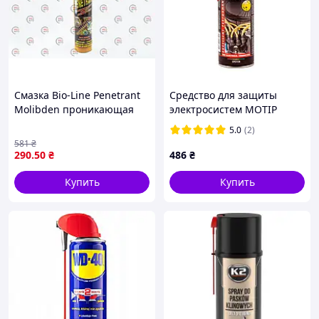
Смазка Bio-Line Penetrant
Средство для защиты
Molibden проникающая
электросистем MOTIP
750мл с регулиров.
Electro Protect аэрозоль
5.0
(2)
трубкой
500 мл (090108BS)
581
₴
290
.50
₴
486
₴
Купить
Купить