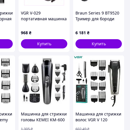
трижки
VGR V-029
Braun Series 9 BT9520
торная
портативная машинка
Тример для бороди
еем
для стрижки волос
Новий!
EM41711E95
968
₴
6 181
₴
Купить
Купить
трижки
Машинка для стрижки
Машинка для стрижки
eemy
головы KEMEI KM-600
волос VGR V 120
мужская для бритья
триммер
1 305
₴
602
.49
₴