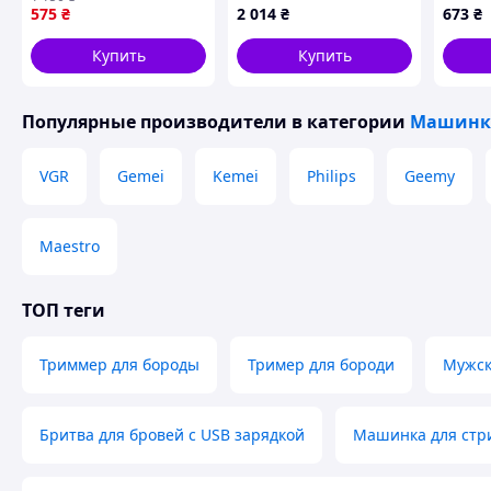
Беспроводная
Gemei
575
₴
2 014
₴
673
₴
машинка для стрижки
GM-56
Похожие товары по характеристикам
дома AG-74
індик
Купить
Купить
Популярные производители
в категории
Машинки
VGR
Gemei
Kemei
Philips
Geemy
Maestro
ТОП теги
Триммер для бороды
Тример для бороди
Мужск
Бритва для бровей с USB зарядкой
Машинка для стри