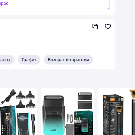
прос
l)
домашнего использования
такты
График
Возврат и гарантия