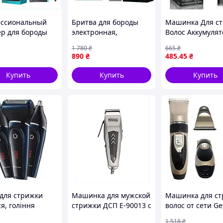
аль
ссиональный
Бритва для бороды
Машинка Для с
р для бороды
электронная,
Волос Аккумуля
еспроводной
Электробритва с
Raf-437 с диспл
1 780
₴
665
₴
й, P46X47758
бритвенной насадкой,
(100)
890
₴
485
.45
₴
Електробритва для
бороды UM-60
Купить
Купить
Купить
х, кто хочет:
 для стрижки
Машинка для мужской
Машинка для с
а
я, гоління
стрижки ДСП E-90013 с
волос от сети G
и носа вух 3в1
рычагом регулировки
GM-6066 /
 профессионалов
1 518
₴