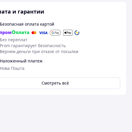
ата и гарантии
Безопасная оплата картой
Без переплат
Prom гарантирует безопасность
Вернем деньги при отказе от посылки
Наложенный платеж
Нова Пошта
Смотреть всё
10.06.2026
29
Микола Л.
Михайло Д.
Куплено на Prom.ua
Куплено на Pr
Все добре!!!!
Гарна якість.