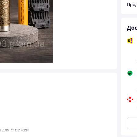
Прод
Дос
 для стрижки