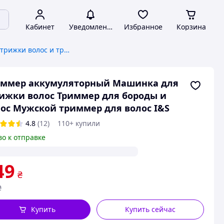
Кабинет
Уведомления
Избранное
Корзина
Машинки для стрижки волос и триммеры
иммер аккумуляторный Машинка для
ижки волос Триммер для бороды и
ос Мужской триммер для волос I&S
4.8
(12)
110+ купили
во к отправке
49
₴
₴
Купить
Купить сейчас