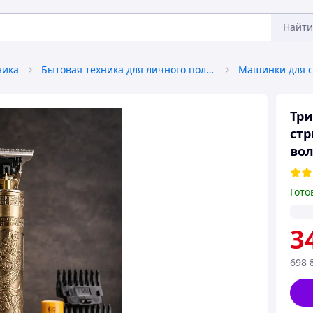
Найти
ника
Бытовая техника для личного пользования
Тр
стр
вол
Гото
3
698