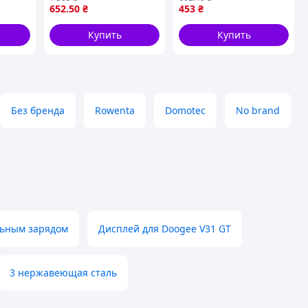
ная
Профессиональные
электробритва для
652
.50
₴
453
₴
машинки
бороды с большими
мер
Аккумуляторная qwert
насадками от сети
Купить
Купить
(VG44425896)
Без бренда
Rowenta
Domotec
No brand
льным зарядом
Дисплей для Doogee V31 GT
3 нержавеющая сталь