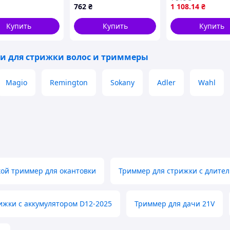
 PRO Original
XA3706K022
Профессиональ
762
₴
1 108
.14
₴
5 від USB з
аккумуляторная
ат
машинка / Трим
Купить
Купить
Купить
для волос
 для стрижки волос и триммеры
Magio
Remington
Sokany
Adler
Wahl
ой триммер для окантовки
Триммер для стрижки с длите
жки с аккумулятором D12-2025
Триммер для дачи 21V