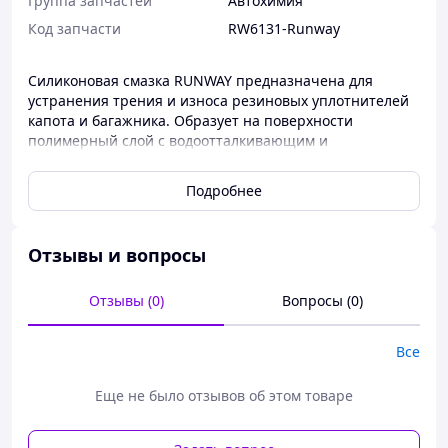
Группа запчастей
Автохимия
Код запчасти
RW6131-Runway
Силиконовая смазка RUNWAY предназначена для
устранения трения и износа резиновых уплотнителей
капота и багажника. Образует на поверхности
полимерный слой с водоотталкивающим и
антистатичным свойством. Предотвращает
обледенение и замерзание резиновых уплотнителей.
Подробнее
Применение:
Равномерно распределите по поверхность и
Отзывы и вопросы
дайте составу впитаться.
Отзывы (0)
Вопросы (0)
Все
Еще не было отзывов об этом товаре