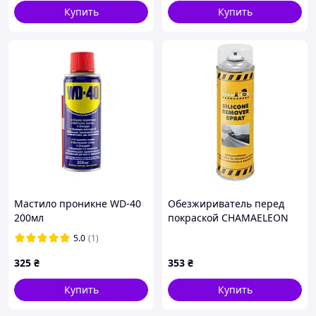
Купить
Купить
Мастило проникне WD-40
Обезжириватель перед
200мл
покраской CHAMAELEON
аэрозоль, 500 мл
5.0
(1)
325
₴
353
₴
Купить
Купить