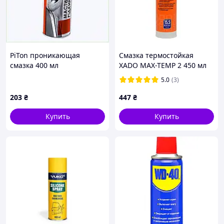
PiTon проникающая
Смазка термостойкая
смазка 400 мл
XADO MAX-TEMP 2 450 мл
нейтральная к резине,
5.0
(3)
E77B3501X8
203
₴
447
₴
Купить
Купить