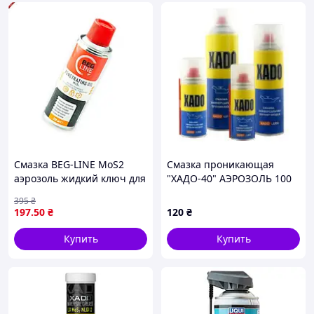
Смазка BEG-LINE MoS2
Смазка проникающая
аэрозоль жидкий ключ для
"ХАДО-40" АЭРОЗОЛЬ 100
снятия ржавых
мл. =ХАДО= (аналог WD-40)
395
₴
соединений защиты от
197
.50
₴
120
₴
коррозии
Купить
Купить