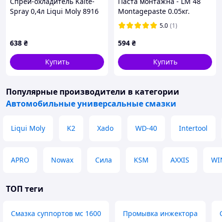
Спрей-охладитель Kalte-
Паста монтажна - LM 48
Spray 0,4л Liqui Moly 8916
Montagepaste 0.05кг.
5.0
(1)
638
₴
594
₴
Купить
Купить
Популярные производители
в категории
Автомобильные универсальные смазки
Liqui Moly
K2
Xado
WD-40
Intertool
APRO
Nowax
Сила
KSM
AXXIS
WI
ТОП теги
Смазка суппортов мс 1600
Промывка инжектора