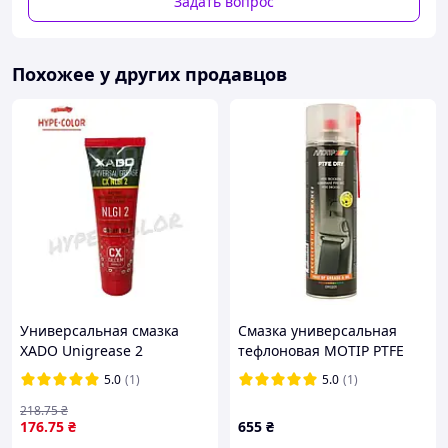
Задать вопрос
Похожее у других продавцов
Универсальная смазка
Смазка универсальная
XADO Unigrease 2
тефлоновая MOTIP PTFE
кальциевый комплекс 125
Dry сухая прозрачная
5.0
(1)
5.0
(1)
мл
аэрозоль 500 мл (090201BS)
218
.75
₴
176
.75
₴
655
₴