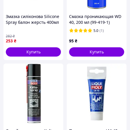
Змазка силіконова Silicone
Смазка проникающая WD
Spray балон жерсть 400мл
40, 200 мл (99-419-1)
ТМ VUKO
5.0
(1)
282
₴
253
₴
95
₴
Купить
Купить