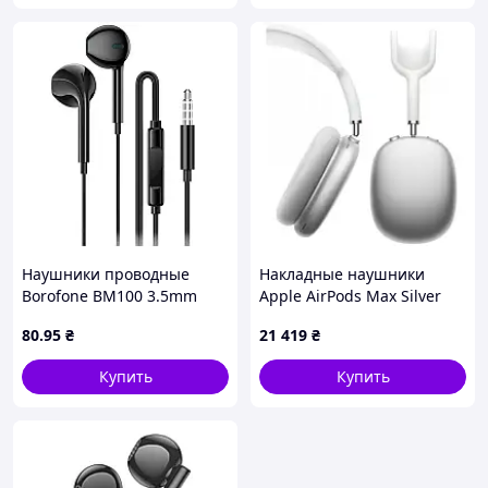
Наушники проводные
Накладные наушники
Borofone BM100 3.5mm
Apple AirPods Max Silver
черные (6941991121715)
(MGYJ3)
80
.95
₴
21 419
₴
Купить
Купить