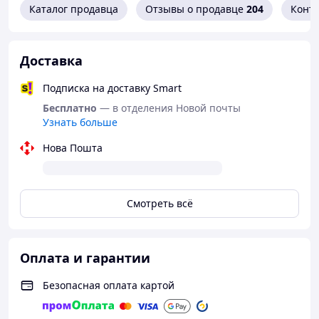
Каталог продавца
Отзывы о продавце
204
Конт
Доставка
Подписка на доставку Smart
Бесплатно
— в отделения Новой почты
Узнать больше
Нова Пошта
Звуковая подача сбалансирована: четкие высокие
частоты, выразительные средние и глубокий, но
контролируемый бас. Такой формат звучания подходит
для различных жанров - от поп-музыки и года до
Смотреть всё
электроники и аудиокниг. Наушники не перегружают
слух и сохраняют комфорт даже при длительном
использовании 🔊
Оплата и гарантии
Аккумулятор рассчитан на длительную автономную
работу, что позволяет пользоваться наушниками в
Безопасная оплата картой
течение дня без постоянной подзарядки. Зарядка
осуществляется через современный разъем, что