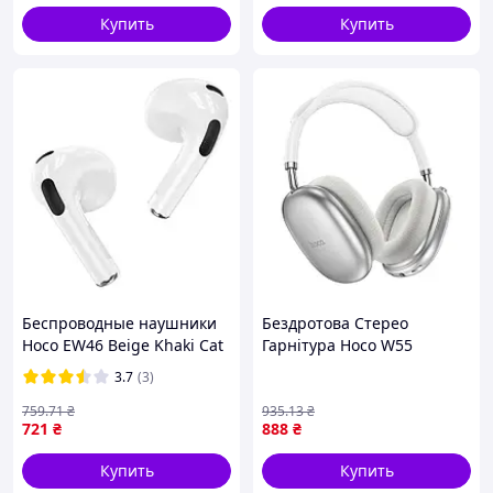
Купить
Купить
Беспроводные наушники
Бездротова Стерео
Hoco EW46 Beige Khaki Cat
Гарнітура Hoco W55
Сталевий (17002433)
3.7
(3)
759
.71
₴
935
.13
₴
721
₴
888
₴
Купить
Купить