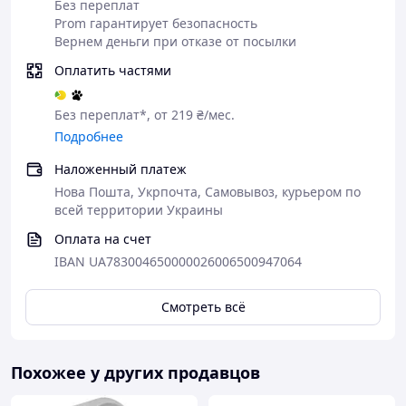
удобно для повседневного использования 🔋
Без переплат
Prom гарантирует безопасность
Управление осуществляется непосредственно на
Вернем деньги при отказе от посылки
корпусе наушников: вы можете переключать треки,
регулировать громкость или отвечать на звонки, не
Оплатить частями
доставая телефон. Встроенный микрофон
обеспечивает четкую передачу голоса во время
Без переплат*, от 219 ₴/мес.
разговоров 🎤
Подробнее
Наложенный платеж
Нова Пошта, Укрпочта, Самовывоз, курьером по
всей территории Украины
Оплата на счет
IBAN UA783004650000026006500947064
Смотреть всё
Похожее у других продавцов