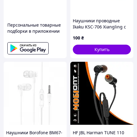
🎯
Major 5 Black
— это удобный аксессуар для
ежедневной жизни, который сочетает стиль,
практичность и качественный звук.
Наушники проводные
Выбирайте наушники, подходящие вашему ритму —
Персональные товарные
Ikaku KSC-706 Xiangling с
заказывайте сейчас и наслаждайтесь комфортным
подборки в приложении
микрофоном Green Box
прослушиванием каждый день 😊
100
₴
pelican
Купить
Наушники Borofone BM67-
HF JBL Harman TUNE 110