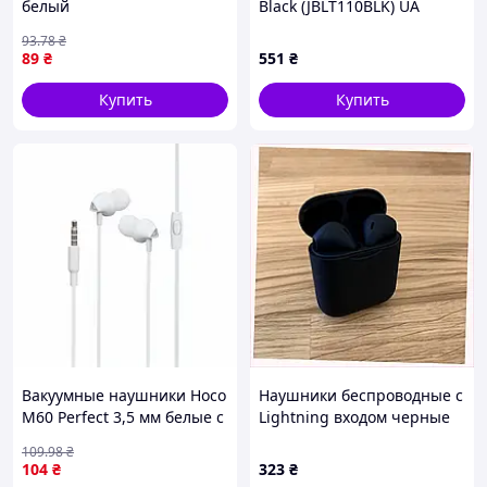
белый
Black (JBLT110BLK) UA
Гарантия 12 мес
93
.78
₴
89
₴
551
₴
Купить
Купить
Вакуумные наушники Hoco
Наушники беспроводные с
M60 Perfect 3,5 мм белые с
Lightning входом черные
микрофоном и сменными
H473X3H500
109
.98
₴
амбушюрами
104
₴
323
₴