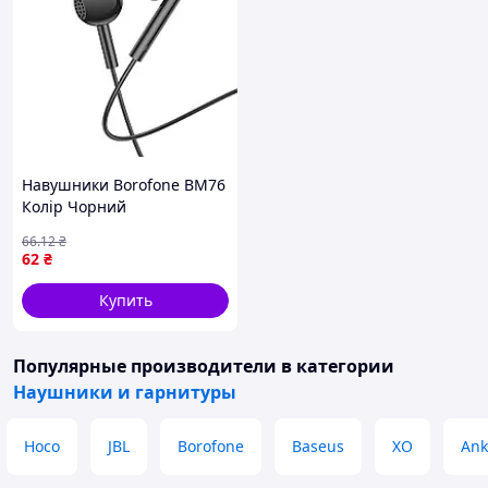
Навушники Borofone BM76
Колір Чорний
6974443388268
66
.12
₴
62
₴
Купить
Популярные производители
в категории
Наушники и гарнитуры
Hoco
JBL
Borofone
Baseus
XO
Ank