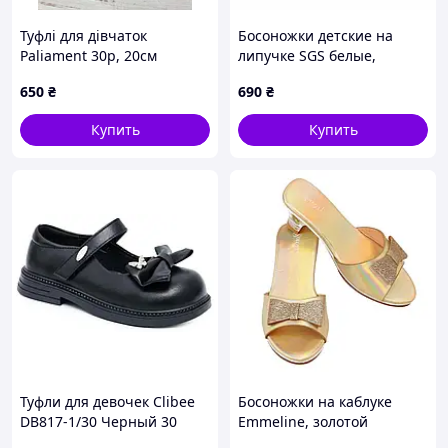
Туфлі для дівчаток
Босоножки детские на
Paliament 30р, 20см
липучке SGS белые,
Размер 21
650
₴
690
₴
Купить
Купить
Туфли для девочек Clibee
Босоножки на каблуке
DB817-1/30 Черный 30
Emmeline, золотой
размер - 19 см стелька
металлик, размер 24/25