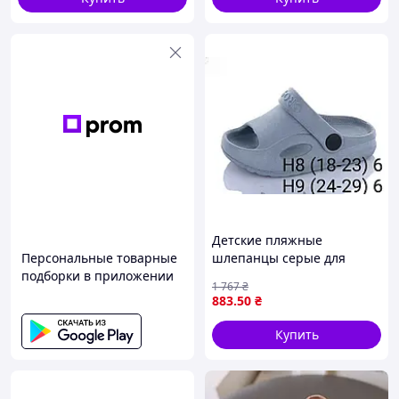
Детские пляжные
Персональные товарные
шлепанцы серые для
подборки в приложении
отдыха и прогулок от
1 767
₴
бренда CROSS 24-29
883
.50
₴
размер 6 пар в упаковке
Купить