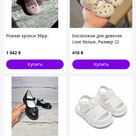
Рожеві крокси 36рр.
Босоножки для девочек
Love белые, Размер 22
1 042
₴
410
₴
Купить
Купить