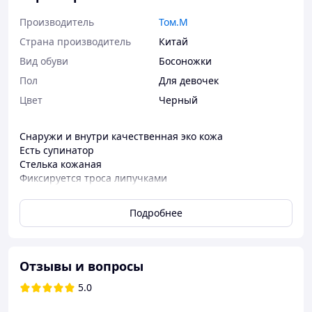
Производитель
Том.М
Страна производитель
Китай
Вид обуви
Босоножки
Пол
Для девочек
Цвет
Черный
Снаружи и внутри качественная эко кожа
Есть супинатор
Стелька кожаная
Фиксируется троса липучками
Размеры:
Подробнее
35р. - 22см
36р. - 22,7см
37р. - 23,4см
38р. - 24см
Отзывы и вопросы
39р. - 24,8см
5.0