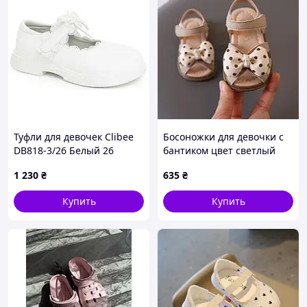
Туфли для девочек Clibee
Босоножки для девочки с
DB818-3/26 Белый 26
бантиком цвет светлый
размер - 16 см стелька
коричневый 11138, Размер
1 230
₴
635
₴
15
Купить
Купить