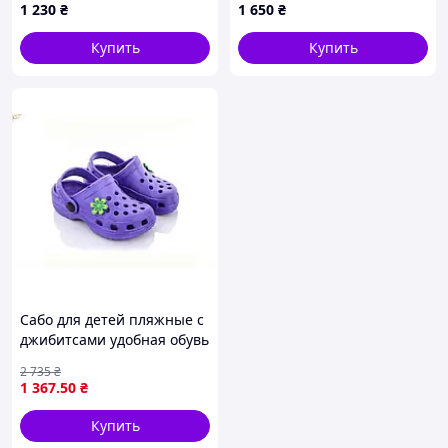
1 230
₴
1 650
₴
Купить
Купить
Сабо для детей пляжные с
джибитсами удобная обувь
для прогулок на море и
2 735
₴
отдых на пляже
1 367
.50
₴
Купить