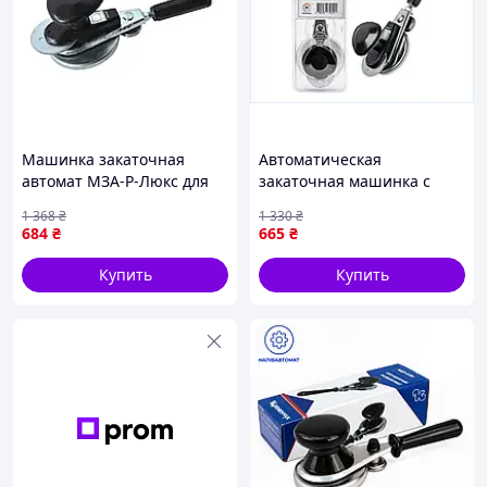
стоимость. Есть вопросы или предложения?
Звоните, мы готовы обсудить!
Качество проверено.
Перед отправкой
каждый товар проходит контроль, чтобы
исключить любые проблемы.
Надежная упаковка.
Мы гарантируем, что
товар достанется вам в идеальном состоянии
Машинка закаточная
Автоматическая
благодаря тщательной упаковке.
автомат МЗА-Р-Люкс для
закаточная машинка с
Честные фотографии.
Все изображения на
консервирования с
подшипником для
сайте сделаны нами, поэтому вы получаете то, что
1 368
₴
1 330
₴
роликом черная для
герметичной закупорки
684
₴
665
₴
видите.
герметичной закатки
стеклянных банок
Официальные сертификаты.
Наши товары
банок
Купить
Купить
полностью отвечают требованиям безопасности
и качества.
Успех в течение 7 лет.
Мы обслужили более
117 000 клиентов, и почти 40% из них снова
возвращаются. Оставьте свой отзыв – ваше
мнение важно для нас.