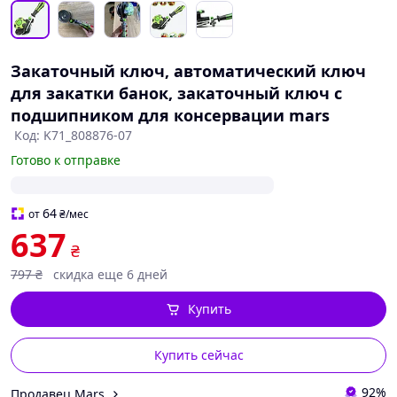
Закаточный ключ, автоматический ключ
для закатки банок, закаточный ключ с
подшипником для консервации mars
Код: K71_808876-07
Готово к отправке
64
от
₴
/мес
637
₴
797
₴
скидка еще 6 дней
Купить
Купить сейчас
92%
Продавец Mars