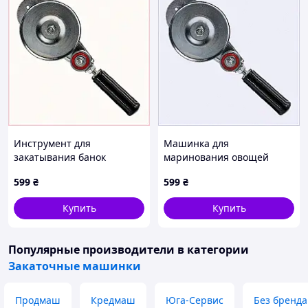
Инструмент для
Машинка для
закатывания банок
маринования овощей
автомат на зиму сталь
автомат металл 250 мм,
599
₴
599
₴
KM4593C101
45P93B10E1
Купить
Купить
Популярные производители
в категории
Закаточные машинки
Продмаш
Кредмаш
Юга-Сервис
Без бренда