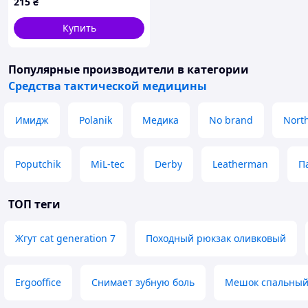
215
₴
Купить
Популярные производители
в категории
Средства тактической медицины
Имидж
Polanik
Медика
No brand
Nort
Poputchik
MiL-tec
Derby
Leatherman
П
ТОП теги
Жгут cat generation 7
Походный рюкзак оливковый
Ergooffice
Снимает зубную боль
Мешок спальный