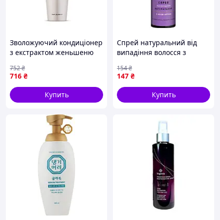
Зволожуючий кондиціонер
Спрей натуральний від
з екстрактом женьшеню
випадіння волосся з
Daeng Gi Meo Ri Ki Gold
органом Mayur, 200ml
752
₴
154
₴
Premium Treatment (500
716
₴
147
₴
мл)
Купить
Купить