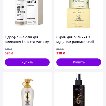
Гідрофільна олія для
Скраб для обличчя з
вмивання і зняття макіяжу
муцином равлика Snail
Wash Me Gently для сухої
Face Scrub 100 ml
599
₴
334
₴
шкіри 150 мл
570
₴
318
₴
Купить
Купить