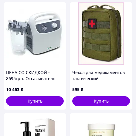
ЦЕНА СО СКИДКОЙ -
Чехол для медикаментов
8695грн. Отсасыватель
тактический
(аспиратор) медицинский
водонепроницаемый
10 463
₴
595
₴
модель 7Е-G1
21H4M4836
Купить
Купить