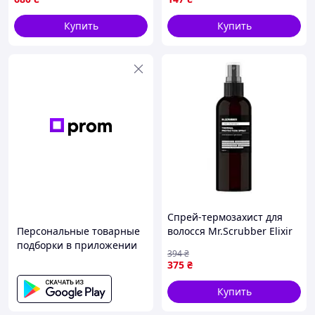
100ml
Купить
Купить
Спрей-термозахист для
Персональные товарные
волосся Mr.Scrubber Elixir
подборки в приложении
Keratin 150ml
394
₴
375
₴
Купить