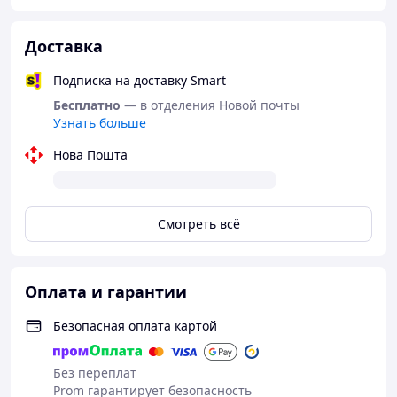
диаметра
Повышенная прочность и агрессивное ребро для
Доставка
лучшего сцепления даже в перчатках или при влажных
руках.
Подписка на доставку Smart
🔹
Двусторонний зажим брашпиля
Бесплатно
— в отделения Новой почты
Быстрая фиксация и дополнительный контрфорс для
Узнать больше
максимальной надежности.
Нова Пошта
🔹
Обновленный ремешок брашпиля (тактический
серый)
Приваренный к зажиму для постоянного контакта и
имеет место для фиксации времени наложения
Смотреть всё
турникета.
📏 Габариты и характеристики:
Оплата и гарантии
Производитель: CAT
Безопасная оплата картой
Страна производства: США
Модель: Generation 7
Без переплат
Тип: тактический турникет
Prom гарантирует безопасность