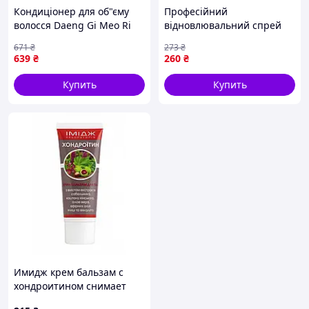
Кондиціонер для об"єму
Професійний
волосся Daeng Gi Meo Ri
відновлювальний спрей
Glamo Keratin Treatment
для волосся Bogenia 12-В-1
671
₴
273
₴
400ml
250 ml
639
₴
260
₴
Купить
Купить
Имидж крем бальзам с
хондроитином снимает
боль