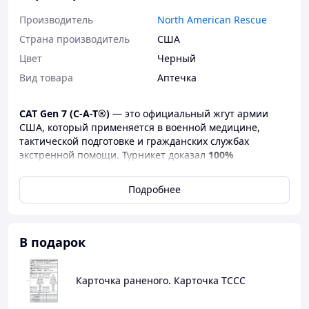
Производитель
North American Rescue
Страна производитель
США
Цвет
Черный
Вид товара
Аптечка
CAT Gen 7 (C-A-T®)
— это официальный жгут армии
США, который применяется в военной медицине,
тактической подготовке и гражданских службах
экстренной помощи. Турникет доказал
100%
эффективность в оклюзии кровотока верхних и
нижних конечностей
, что подтверждено Институтом
Подробнее
хирургических исследований армии США.
CAT Generation 7 входит в стандарты TCCC и
рекомендованденденцией по тактической помощи
В подарок
раненным (CoTCCC).
🔥 Преимущества и особенности CAT Gen 7:
Карточка раненого. Карточка TCCC
✅ Официально используется армией США и