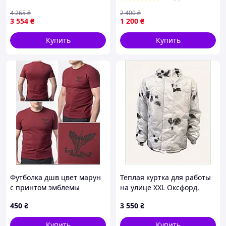
Водоотталкивающие,
под бронежилет.
прочные, универсальные
4 265
₴
2 400
₴
3 554
₴
1 200
₴
Купить
Купить
Футболка дшв цвет марун
Теплая куртка для работы
с принтом эмблемы
на улице XXL Оксфорд,
десантно- штурмовых
870X31A2A1
450
₴
3 550
₴
войска ( черная)
Купить
Купить