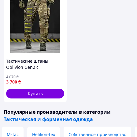
Тактические штаны
Oblivion Gen2 с
кевларовыми вставками,
4 070
₴
рипстоп, эластичные
3 700
₴
вставки, 4 кармана L 8888-
VO
Купить
Популярные производители
в категории
Тактическая и форменная одежда
M-Tac
Helikon-tex
Собственное производство