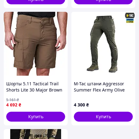
Шорты 5.11 Tactical Trail
M-Tac штани Aggressor
Shorts Lite 30 Major Brown
Summer Flex Army Olive
7336-VO
5 161
₴
4 692
₴
4 300
₴
Купить
Купить