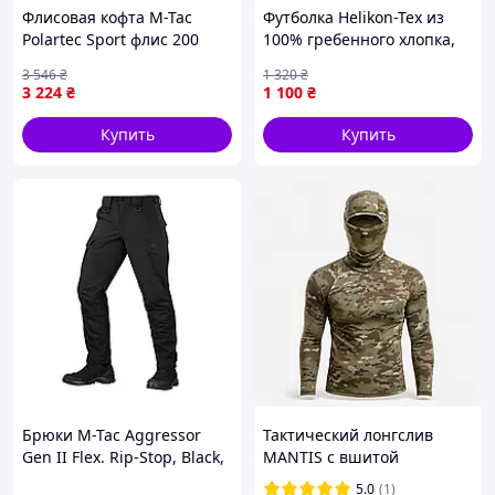
Флисовая кофта M-Tac
Футболка Helikon-Tex из
Polartec Sport флис 200
100% гребенного хлопка,
Series тактическая Dark
Navy Blue, размер L, 165 г/
3 546
₴
1 320
₴
Navy Blue XL 7001-VO
м² - для активного и
3 224
₴
1 100
₴
повседневного
использования
Купить
Купить
Брюки M-Tac Aggressor
Тактический лонгслив
Gen II Flex. Rip-Stop, Black,
MANTIS с вшитой
38/30.
балаклавой для ношения
5.0
(1)