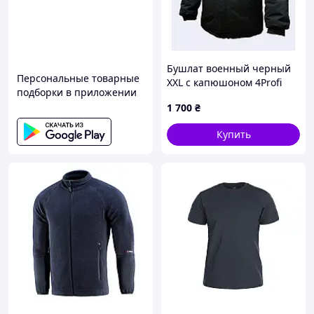
видите.
Официальные сертификаты.
Наши товары
полностью отвечают требованиям безопасности
и качества.
Успех в течение 7 лет.
Мы обслужили более
Бушлат военный черный
117 000 клиентов, и почти 40% из них снова
Персональные товарные
XXL с капюшоном 4Profi
возвращаются. Оставьте свой отзыв – ваше
подборки в приложении
8C7X03111H
мнение важно для нас.
1 700
₴
Купить