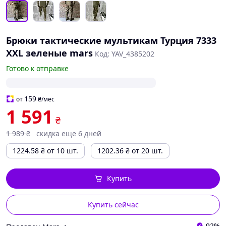
Брюки тактические мультикам Турция 7333
XXL зеленые mars
Код: YAV_4385202
Готово к отправке
159
от
₴
/мес
1 591
₴
1 989
₴
скидка еще 6 дней
1224.58
₴
от 10 шт.
1202.36
₴
от 20 шт.
Купить
Купить сейчас
92%