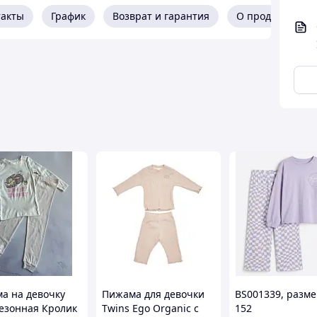
такты
График
Возврат и гарантия
О продавце
а на девочку
Пижама для девочки
BS001339, разме
езонная Кролик
Twins Ego Organic с
152