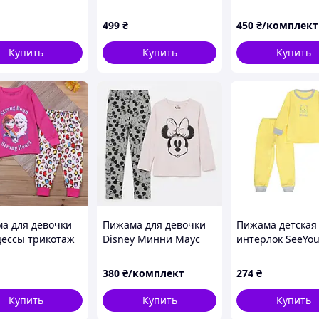
н Primark р. 68,
рюшкой (лонгслив,
штаны) 80р бежевый
499
₴
450
₴/комплект
Купить
Купить
Купить
а для девочки
Пижама для девочки
Пижама детская
ессы трикотаж
Disney Минни Маус
интерлок SeeYo
овых тонах
BS001337, размер 134-
000000014 желт
140
380
₴/комплект
274
₴
Купить
Купить
Купить