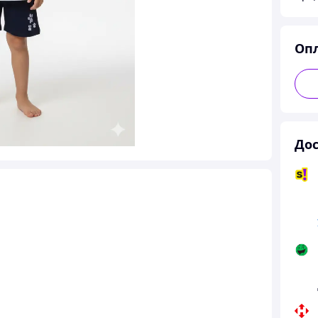
Оп
Дос