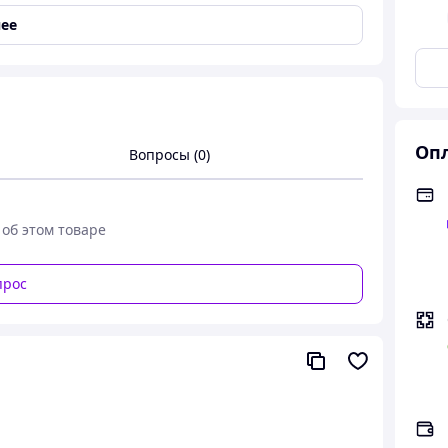
ее
Опл
Вопросы (0)
ов
 об этом товаре
прос
лу, хорошо пропускает воздух и впитывает влагу
олочки белого цвета с рисунком героев любимого
тно не только спать, но и ходить по дому 🌓🏠
з