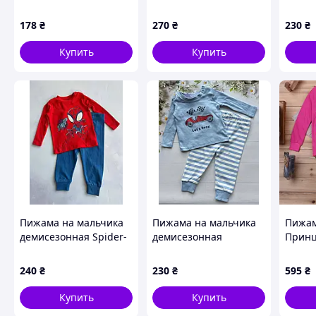
Primark р.92 см (1,5-2
Топоту
года)
92 см
178
₴
270
₴
230
₴
Купить
Купить
Пижама на мальчика
Пижама на мальчика
Пижам
демисезонная Spider-
демисезонная
Принц
Man Primark р.74 см
Гоночное авто Primark
в роз
(6-9 месяцев)
р.68 см (3-6 месяцев)
240
₴
230
₴
595
₴
Купить
Купить