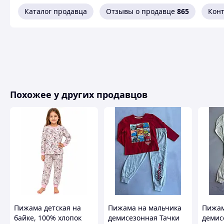
Каталог продавца
Отзывы о продавце
865
Кон
Похожие товары по характеристикам
Похожее у других продавцов
Пижама детская на
Пижама на мальчика
Пижам
байке, 100% хлопок
демисезонная Тачки
демис