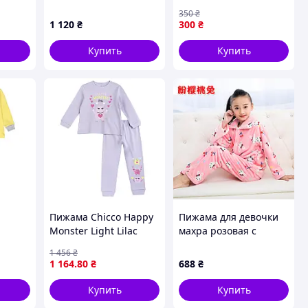
домашний комплект 4-
девочек/мальчиков,
350
₴
в-1 из королевского
детская сплошная
1 120
₴
300
₴
велюра
пижама
Купить
Купить
Пижама Chicco Happy
Пижама для девочки
u
Monster Light Lilac
махра розовая с
ый 80
Сиреневая Размер 92
рисунком
1 456
₴
1 164
.80
₴
688
₴
Купить
Купить