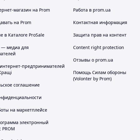
ернет-магазин
на Prom
Работа в prom.ua
авать на Prom
Контактная информация
 в Каталоге ProSale
Защита прав на контент
 — медиа для
Content right protection
ателей
Отзывы о prom.ua
 интернет-предпринимателей
Кращі
Помощь Силам обороны
(Volonter by Prom)
льское соглашение
онфиденциальности
боты на маркетплейсе
рограмма электронный
с PROM