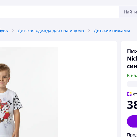
Найти
бувь
Детская одежда для сна и дома
Детские пижамы
Пиж
Nic
син
В на
о
3
Прод