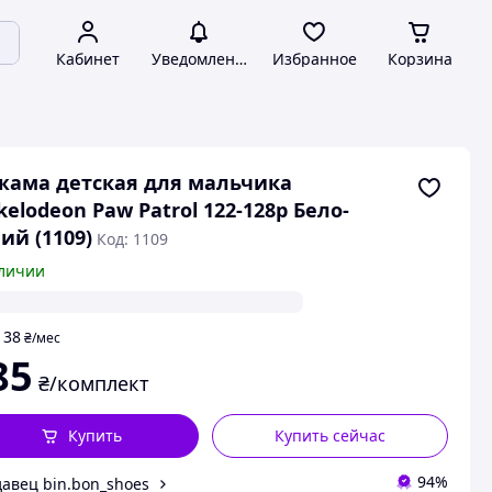
Кабинет
Уведомления
Избранное
Корзина
ама детская для мальчика
kelodeon Paw Patrol 122-128р Бело-
ий (1109)
Код: 1109
личии
38
т
₴
/мес
85
₴/комплект
Купить
Купить сейчас
94%
авец bin.bon_shoes