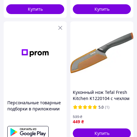
Долговечность благодаря качественным
Купить
Купить
материалам
Эстетичный внешний вид, который украсит
кухонное пространство
Простота в уходе и использовании
Безопасное хранение инструментов в
подставке
⭐ Наличие товара обновляется каждые 4 часа.
⭐ Все заказы, по тем или иным причинам, будут
отправлены в течение 1–3 дней.
⭐ Прием и отправка заказов пнд - суб до 17:00. Неделя
выходной.
⭐ Чат Viber, Telegram, WhatsApp: +380737498141 (24/7).
⭐ Проверяйте товар при получении на почте!
Кухонный нож Tefal Fresh
Kitchen K1220104 с чехлом
Персональные товарные
12 см
5.0
(1)
подборки в приложении
539
₴
449
₴
Купить