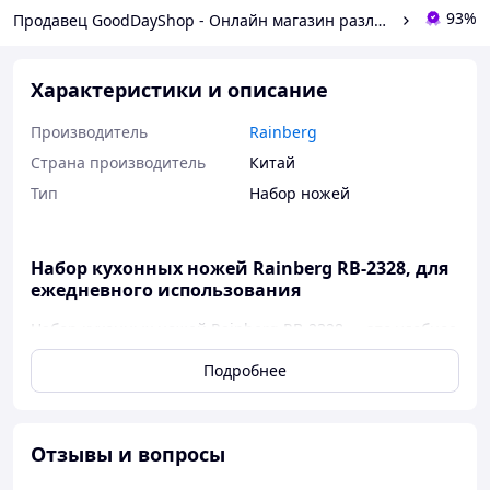
93%
Продавец GoodDayShop - Онлайн магазин различных товаров
Характеристики и описание
Производитель
Rainberg
Страна производитель
Китай
Тип
Набор ножей
Набор кухонных ножей Rainberg RB-2328, для
ежедневного использования
Набор кухонных ножей Rainberg RB-2328 — это удобное
решение для повседневной готовки. В комплект входят
Подробнее
8 предметов: 5 ножей, ножницы, мусат для заточки и
деревянная подставка, что позволяет эффективно
справляться с различными кухонными задачами.
Яркие красные ручки с гранитной текстурой добавляют
Отзывы и вопросы
современный штрих в интерьер вашей кухни.