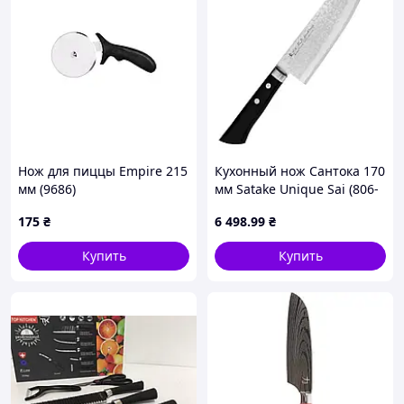
Нож для пиццы Empire 215
Кухонный нож Сантока 170
мм (9686)
мм Satake Unique Sai (806-
916)
175
₴
6 498
.99
₴
Купить
Купить