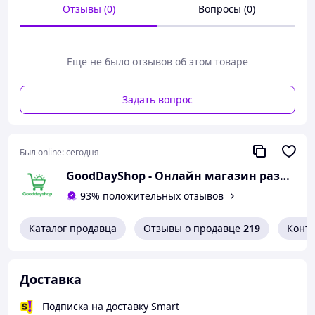
Лезвия ножей изготовлены из высококачественной
Отзывы (0)
Вопросы (0)
нержавеющей стали, что гарантирует длительное
сохранение остроты и простоту ухода. Эргономичные
ручки удобно лежат в руке, а деревянная подставка
способствует аккуратному хранению, не загромождая
Еще не было отзывов об этом товаре
рабочее пространство.
Задать вопрос
Был online:
сегодня
GoodDayShop - Онлайн магазин различных товаров
93% положительных отзывов
Каталог продавца
Отзывы о продавце
219
Конт
Доставка
Подписка на доставку Smart