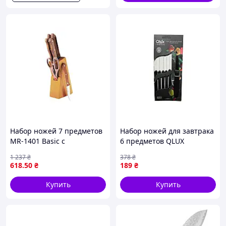
Набор ножей 7 предметов
Набор ножей для завтрака
MR-1401 Basic с
6 предметов QLUX
деревянной ручкой для
кухонные аксессуары для
1 237
₴
378
₴
кухни профессиональная
нарезки фруктов и хлеба
618
.50
₴
189
₴
заточка эргономичный
дизайн
Купить
Купить