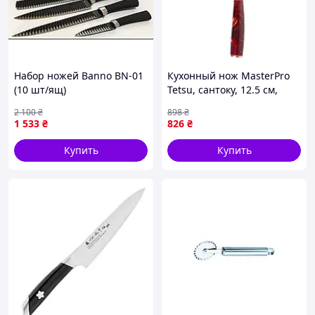
Набор ножей Banno BN-01
Кухонный нож MasterPro
(10 шт/ящ)
Tetsu, сантоку, 12.5 см,
коричневий (BGMP-4129-
2 100
₴
898
₴
BR) t
1 533
₴
826
₴
Купить
Купить