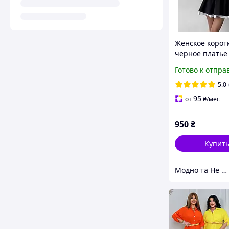
Женское корот
черное платье
белыми
Готово к отпра
вставками.Чер
мини платье с
5.0
длинным рукав
95
от
₴
/мес
воротником.
950
₴
Купит
Модно та Не Дорого