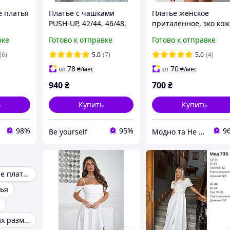
е платья
Платье с чашками
Платье женское
PUSH-UP, 42/44, 46/48,
приталенное, эко ко
костюмка
черный с чашкой
вке
Готово к отправке
Готово к отправке
пушап. Размер: 42-44
46-48
(6)
5.0
(7)
5.0
(4)
78
70
от
₴
/мес
от
₴
/мес
940
₴
700
₴
ь
Купить
Купить
98%
95%
9
Be yourself
Модно та Не Дорого
Летние женские платья
ья
Платья больших размеров