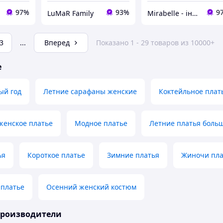
97%
93%
9
LuMaR Family
Mirabelle - інтернет-магазин модного одягу
3
...
Вперед
Показано 1 - 29 товаров из 10000+
е
ый год
Летние сарафаны женские
Коктейльное плат
женское платье
Модное платье
Летние платья боль
ья
Короткое платье
Зимние платья
Жиночи пла
 платье
Осенний женский костюм
производители