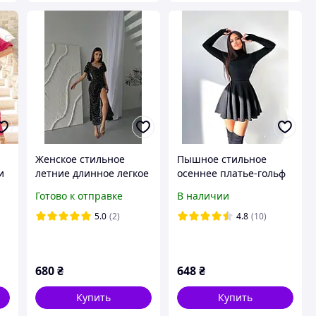
Женское стильное
Пышное стильное
и
летние длинное легкое
осеннее платье-гольф
платье миди с
в рубчик с
Готово к отправке
В наличии
8-
разрезом в цветочный
воротничком под горло
принт ткань софт
и подолом "солнце",
5.0
(2)
4.8
(10)
рукава-перчатки
680
₴
648
₴
Купить
Купить