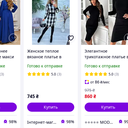
рнее
Женское теплое
Элегантное
е макси
вязаное платье в
трикотажное платье 
ьшого
клетку размер 42-48.
рубчик черное
вке
Готово к отправке
Готово к отправке
Цвета разные
облегающее платье
женское с рукавом
(3)
5.0
(3)
5.0
(3)
теплое платье с
86
от
₴
/мес
начесом
975
₴
745
₴
860
₴
ь
Купить
Купить
98%
98%
9
Інтернет-магазин "Butterfly"
⭐⭐⭐⭐⭐ MODNI ⭐⭐⭐⭐⭐