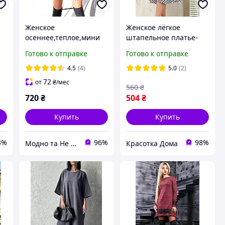
Женское
Женское лёгкое
осеннее,теплое,мини
штапельное платье-
платье-
сарафан без рукава
Готово к отправке
Готово к отправке
м
гольф.Классическое,по
размером XL-4XL(50-56)
вседневное платье в
4.5
(4)
5.0
(2)
рубчик,короткое,с
72
от
₴
/мес
560
₴
длинным рукавом
720
₴
504
₴
Купить
Купить
3%
96%
98%
Модно та Не Дорого
Красотка Дома