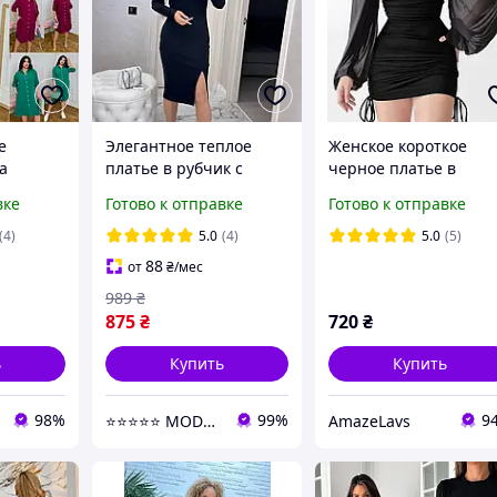
е
Элегантное теплое
Женское короткое
а
платье в рубчик с
черное платье в
ера
разрезом черное
обтяжку на затяжках
вке
Готово к отправке
Готово к отправке
атка
вечернее платье в
длина регулируется с
ицах 48-
обтяжку нарядное
длинным объемным
(4)
5.0
(4)
5.0
(5)
платье футляр миди
рукавом
88
от
₴
/мес
989
₴
875
₴
720
₴
ь
Купить
Купить
98%
99%
9
⭐⭐⭐⭐⭐ MODNI ⭐⭐⭐⭐⭐
AmazeLavs