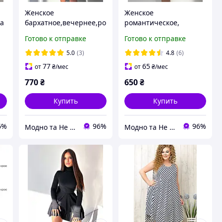
Женское
Женское
жа
бархатное,вечернее,ро
романтическое,
мантическое короткое
вечернее,
Готово к отправке
Готово к отправке
;
мини платье-гольф с
повседневное мини
длинным рукавом и
платье с воланами на
5.0
(3)
4.8
(6)
бахромой из страз
рукавах и на завязках
77
65
от
₴
/мес
от
₴
/мес
по бокам
770
₴
650
₴
Купить
Купить
6%
96%
96%
Модно та Не Дорого
Модно та Не Дорого