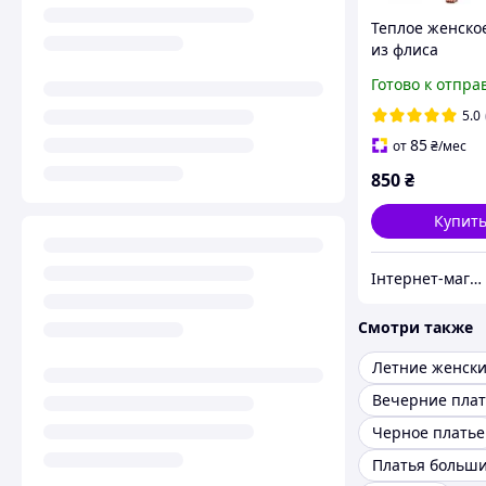
Теплое женско
из флиса
Готово к отпра
5.0
85
от
₴
/мес
850
₴
Купит
Інтернет-магазин "BOLIMI"
Смотри также
Вечерние плат
Черное платье