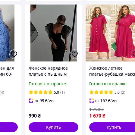
ан для
Женское нарядное
Женское летнее
ин 60-
платье с пышным
платье-рубашка макс
рукавом, 42-44, 44-46,
батал льняное
Готово к отправке
Готово к отправке
черный, костюм +
свободное с поясом 4
органза.
70
(4)
5.0
(1)
5.0
(2)
99
167
от
₴
/мес
от
₴
/мес
1 790
₴
990
₴
1 670
₴
ь
Купить
Купить