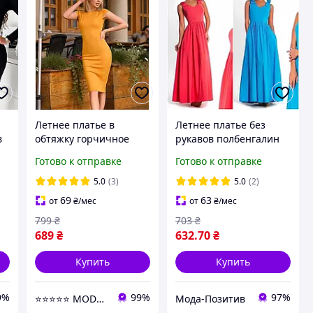
Летнее платье в
Летнее платье без
в
обтяжку горчичное
рукавов полбенгалин
трикотажное женское
размеры норма
Готово к отправке
Готово к отправке
платье футляр
облегающие с
5.0
(3)
5.0
(2)
коротким рукавом
69
63
от
₴
/мес
от
₴
/мес
799
₴
703
₴
689
₴
632
.70
₴
Купить
Купить
9%
99%
97%
⭐⭐⭐⭐⭐ MODNI ⭐⭐⭐⭐⭐
Мода-Позитив