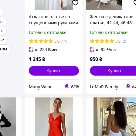
Атласное платье со
Женское деликатное
аг
спущенными рукавами
платье, 42-44, 46-48,
и драпировкой в зоне
черный, белый,
ик
Готово к отправке
Готово к отправке
декольте
красный, беж, костю
ье
люкс.
5.0
(11)
5.0
(2)
етом
224
95
от
₴
/мес
от
₴
/мес
1 345
₴
950
₴
Купить
Купить
97%
9
Many Wear
LuMaR Family