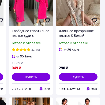
Свободное спортивное
Длинное прозрачное
платье худи с
платье S Белый
капюшоном малиновое
Готово к отправке
Готово к отправке
женское платье
толстовка на флисе
29
5.0
(5)
от
₴
/мес
зимнее теплое платье
95
от
₴
/мес
1 089
₴
949
₴
290
₴
Купить
Купить
4%
99%
96%
⭐⭐⭐⭐⭐ MODNI ⭐⭐⭐⭐⭐
"Тет-А-Тет" Магазин белья и тайных желаний