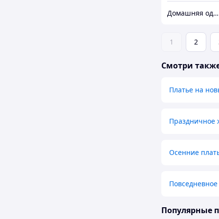
Домашняя одежда пышным женщинам
1
2
Смотри такж
Платье на нов
Праздничное 
Осенние плат
Повседневное
Популярные 