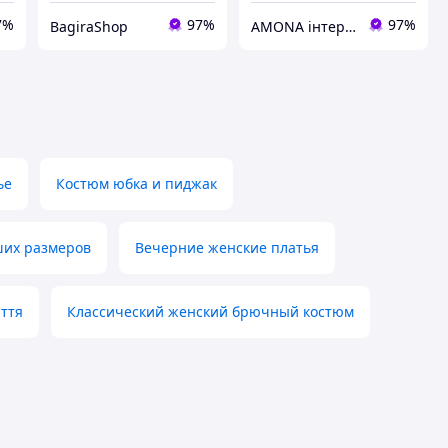
7%
97%
97%
BagiraShop
AMONA інтернет-магазин модного одягу
ье
Костюм юбка и пиджак
ших размеров
Вечерние женские платья
ття
Классический женский брючный костюм