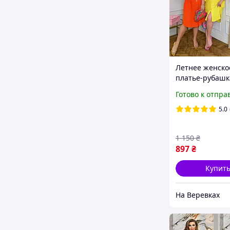
Летнее женско
платье-рубашк
большого разм
Готово к отпра
миди платье ж
батал на пугов
5.0
50 52-54 56-58
1 150
₴
897
₴
Купит
На Веревках