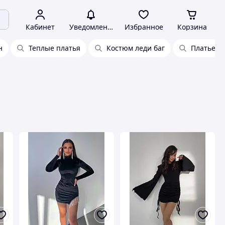
Кабинет
Уведомления
Избранное
Корзина
н
Теплые платья
Костюм леди баг
Платье в