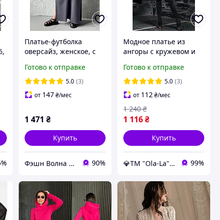
Платье-футболка
Модное платье из
6,
оверсайз, женское, с
ангоры с кружевом и
разрезами, макси, 42-
удлиненной спинкой
Готово к отправке
Готово к отправке
46, черный, графит,
42-48 размера
молоко, шоколад
5.0
(3)
5.0
(3)
147
112
от
₴
/мес
от
₴
/мес
1 240
₴
1 471
₴
1 116
₴
Купить
Купить
5%
90%
99%
Фэшн Волна | Fashion Wave
💎TM "Ola-La" - якісний одяг від виробника 💎