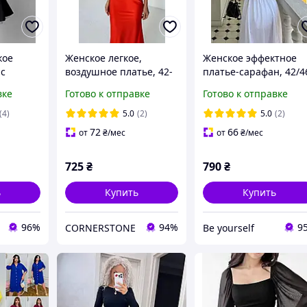
кое
Женское легкое,
Женское эффектное
 с
воздушное платье, 42-
платье-сарафан, 42/4
44, 44-46, красный,
черный, белый,
вке
Готово к отправке
Готово к отправке
но-белое
черный, белый,
натуральный котон
зеленый, бордо, пудра,
100%.
(4)
5.0
(2)
5.0
(2)
ом и
беж, хаки, голу
72
66
от
₴
/мес
от
₴
/мес
725
₴
790
₴
ь
Купить
Купить
96%
94%
9
CORNERSTONE
Be yourself