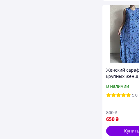
Женский сараф
крупных женщ
62р
В наличии
5.0
800
₴
650
₴
Купит