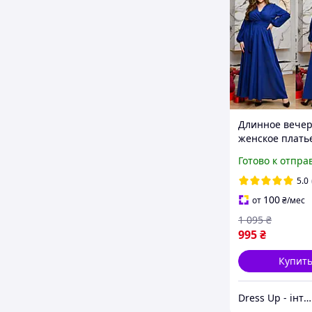
Длинное вече
женское плать
с декольте бол
Готово к отпра
размера
5.0
100
от
₴
/мес
1 095
₴
995
₴
Купит
Dress Up - інтернет магазин жіночого одягу