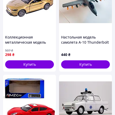
Коллекционная
Настольная модель
металлическая модель
самолета A-10 Thunderbolt
Ford Fusion инерционная
II, декоративный макет
507
₴
со световыми эффектами
штурмовика, сувенир для
298
₴
440
₴
1:32 FK-15803
коллекции AnDrus
Купить
Купить