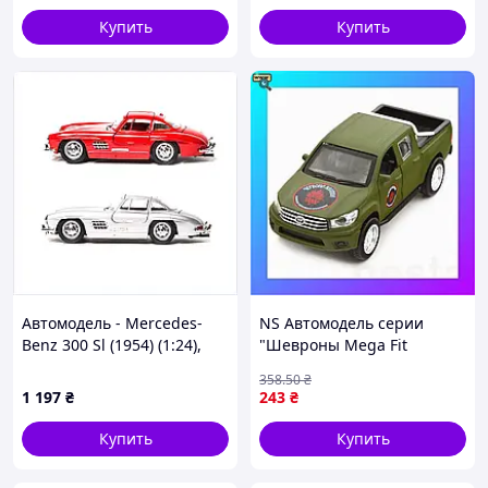
Купить
Купить
Автомодель - Mercedes-
NS Автомодель серии
Benz 300 Sl (1954) (1:24),
"Шевроны Mega Fit
45T81P99T2
Героев" – TOYOTA HILUX –
358
.50
₴
"КРАСНАЯ КАЛИНА"
1 197
₴
243
₴
Nes22/Q
Купить
Купить