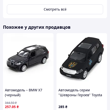
Смотреть всё
Похожее у других продавцов
Автомодель – BMW X7
Автомодель серии
(черный)
"Шевроны Героев" Toyota
Land Cruiser "ЦСО "АЛЬФА"
344
.50
₴
TechnoDrive KM6010SA
257
.05
₴
285
₴