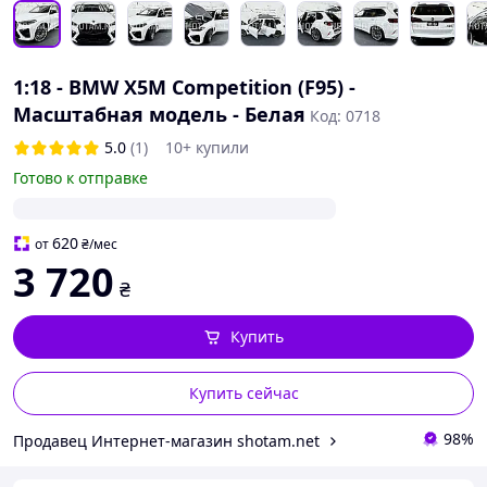
1:18 - BMW X5M Competition (F95) -
Масштабная модель - Белая
Код: 0718
5.0
(1)
10+ купили
Готово к отправке
620
от
₴
/мес
3 720
₴
Купить
Купить сейчас
98%
Продавец Интернет-магазин shotam.net