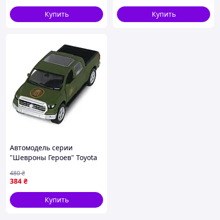
лошадей - Качество!
Гарантия!
Купить
Купить
Автомодель серии
"Шевроны Героев" Toyota
Tundra "НГУ" TechnoDrive
480
₴
KM60083 buzyna
384
₴
Купить