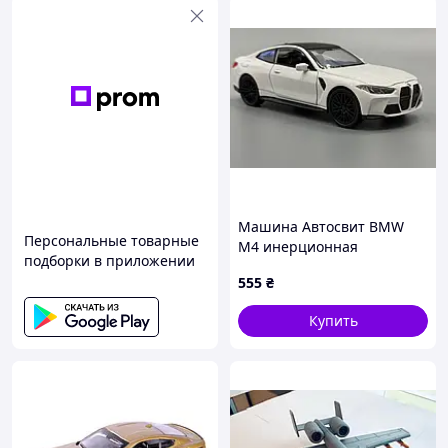
Машина Автосвит BMW
Персональные товарные
M4 инерционная
подборки в приложении
открываются двери звук
555
₴
свет 1:32 Белая (AP-2110)
Купить