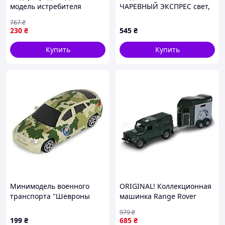
модель истребителя
ЧАРЕВНЫЙ ЭКСПРЕС свет,
TechnoDrive 250423CG-3,
звук, красный
767
₴
масштаб 1:64 - КлікБай
No510603.270/КондиСвит/
230
₴
545
₴
Купить
Купить
Минимодель военного
ORIGINAL! Коллекционная
транспорта "Шевроны
машинка Range Rover
Героев S1" TechnoDrive
TechnoDrive 520460.270 с
979
₴
250363UM-5
прицепом и фигурками
199
₴
685
₴