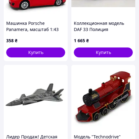
Машинка Porsche
Коллекционная модель
Panamera, масштаб 1:43
DAF 33 Полиция
(КРАСНЫЙ)
Нидерландов (1967).
358
₴
1 665
₴
Комбинированный
Полицейские машины
Красный (302619)
мира. Масштаб 1:43
Купить
Купить
Лидер Продаж! Детская
Модель "Technodrive"