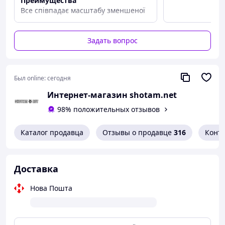
Преимущества
Все співпадає масштабу зменшеної
версії
Задать вопрос
Был online:
сегодня
Интернет-магазин shotam.net
98% положительных отзывов
Каталог продавца
Отзывы о продавце
316
Конт
Доставка
Нова Пошта