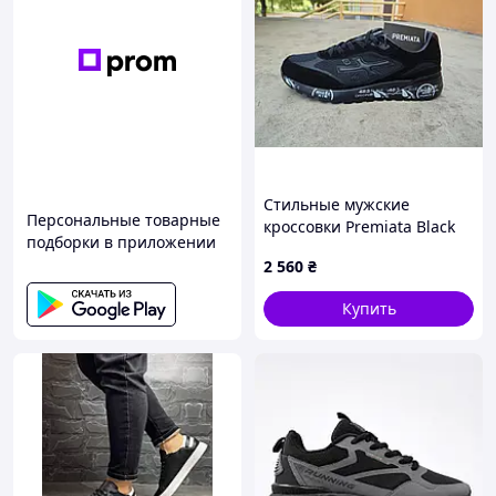
Стильные мужские
Персональные товарные
кроссовки Premiata Black
подборки в приложении
Lt.Grey Премиата 41 (26,0
2 560
₴
см)
Купить