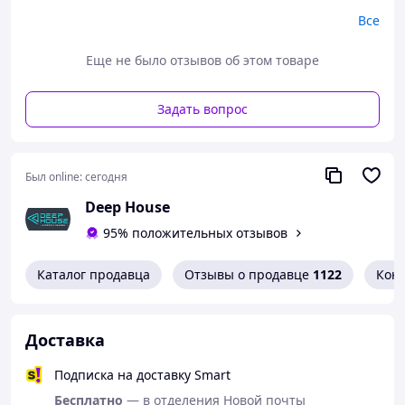
37-23.5 см
Все
38-24 см
39-24.5 см
Еще не было отзывов об этом товаре
40-25 см
Задать вопрос
РЕКОМЕНДАЦИЯ КАК ВЫБРАТЬ РАЗМЕР!
Замеряйте свою стопу как показано на
картинке или в видео инструкции ниже,
Был online:
сегодня
используя лист бумаги, линейку, ручку.
Прибавьте к полученной цифре примерно
Deep House
0.5 см, и выберите подходящий размер из
95% положительных отзывов
размерной сетки!!
Каталог продавца
Отзывы о продавце
1122
Кон
Доставка
Подписка на доставку Smart
Бесплатно
— в отделения Новой почты