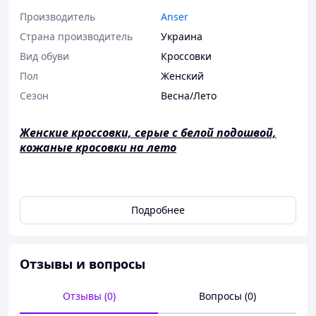
Производитель
Anser
Страна производитель
Украина
Вид обуви
Кроссовки
Пол
Женский
Сезон
Весна/Лето
Женские кроссовки, серые с белой подошвой,
кожаные кросовки на лето
Материал:
Эко кожа, текстиль
Цвет:
серый
Подробнее
Подошва:
4.5 см
Маломерят
Стильные и удобные, Дополнят любой образ
Отзывы и вопросы
РАЗМЕРНАЯ СЕТКА:
Отзывы (0)
Вопросы (0)
36-23 см