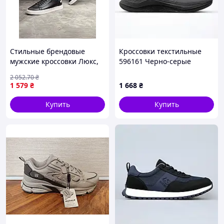
Стильные брендовые
Кроссовки текстильные
мужские кроссовки Люкс,
596161 Черно-серые
Спирит черно-белые
2 052
.70
₴
1 579
₴
1 668
₴
Купить
Купить