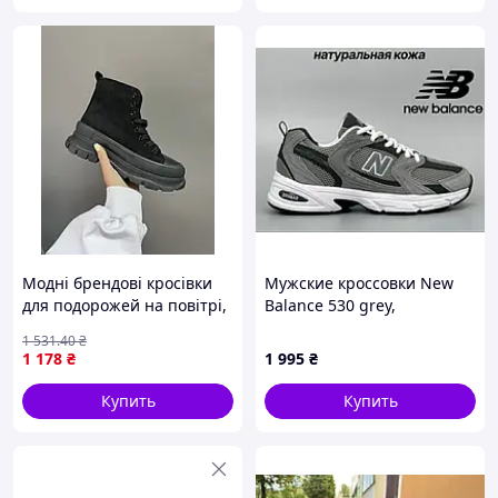
Модні брендові кросівки
Мужские кроссовки New
для подорожей на повітрі,
Balance 530 grey,
MCQUEEN HIGH BLACK• 36
кроссовки Нью беланс 530
1 531
.40
₴
серые 42 (27,0 см)
1 178
₴
1 995
₴
Купить
Купить