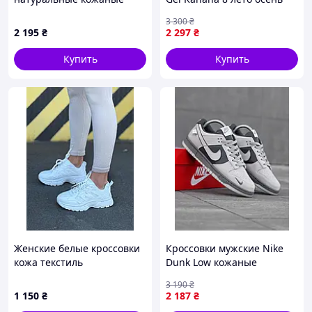
демисезонные 36 (23,0 см)
Сетка Кожа черные
3 300
₴
2 195
₴
2 297
₴
Купить
Купить
Женские белые кроссовки
Кроссовки мужские Nike
кожа текстиль
Dunk Low кожаные
осенние серые
3 190
₴
1 150
₴
2 187
₴