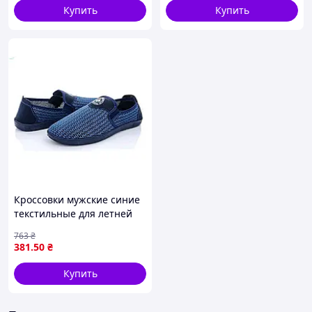
Купить
Купить
Кроссовки мужские синие
текстильные для летней
носки с легкой подошвой 2
763
₴
5 см
381
.50
₴
Купить