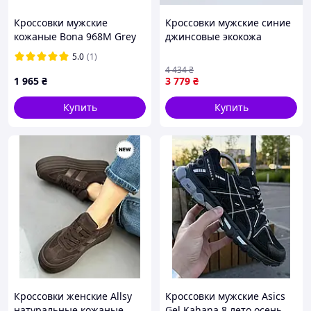
Кроссовки мужские
Кроссовки мужские синие
кожаные Bona 968M Grey
джинсовые экокожа
серые 46 (29,5 см)
демисезонные
5.0
(1)
спортивные Seli Кросівки
4 434
₴
чоловічі сині джинсові еко
1 965
₴
3 779
₴
шкіра демісезон
Купить
Купить
Кроссовки женские Allsy
Кроссовки мужские Asics
натуральные кожаные
Gel Kahana 8 лето осень