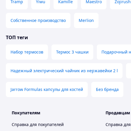
Tramp
Yiwu
Kamille
Maestro
Zojirush
Термос Vacuum Flask Set
Гуртки - 3 шт.
Подарункова коробка
Собственное производство
Merlion
Похожие товары по характеристикам
ТОП теги
Набор термосов
Термос 3 чашки
Подарочный на
Надежный электрический чайник из нержавейки 2 l
Jarrow Formulas капсулы для костей
Без бренда
Покупателям
Продавцам
Справка для покупателей
Справка для