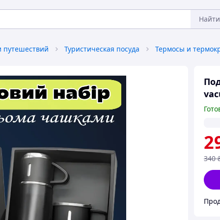
Найти
и путешествий
Туристическая посуда
Термосы и термок
Под
vac
Гото
2
340
Прод