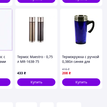
бутылка фляга/Фляга
спортивная
ос с
Термос Maestro - 0,75
Термокружка с ручкой
ками
л MR-1638-75
0,380л синяя для
горячих и холодных
416
₴
напитков в дороге или
433
₴
208
₴
на работе
Купить
Купить