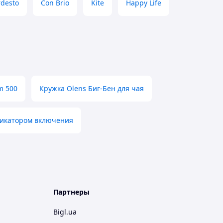
rdesto
Con Brio
Kite
Happy Life
m 500
Кружка Olens Биг-Бен для чая
дикатором включения
Партнеры
Bigl.ua