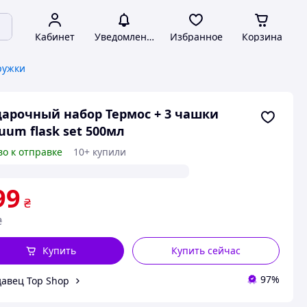
Кабинет
Уведомления
Избранное
Корзина
ружки
арочный набор Термос + 3 чашки
uum flask set 500мл
во к отправке
10+ купили
99
₴
₴
Купить
Купить сейчас
97%
авец Top Shop