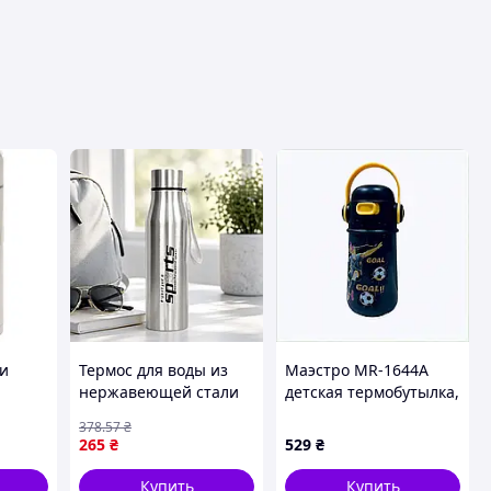
ки
Термос для воды из
Маэстро MR-1644A
нержавеющей стали
детская термобутылка,
800мл, Серый /
871519EE2
378
.57
₴
026
Спортивная
265
₴
529
₴
термобутылка для
воды /Металлическая
Купить
Купить