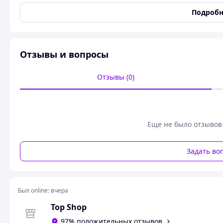
Материал колбы
Нержавеющая сталь
Подробн
Цвет
Черный
Ручка
Нет
Время сохранения тепла
12 час
Отзывы и вопросы
Количество чашек
3
Подходит для мытья в
Да
Отзывы (0)
посудомоечной машине
Производитель
Без бренда
Страна производитель
Китай
Еще не было отзывов
Гарантийный срок
1 мес
Состояние
Новое
Задать во
Крышка
крышка с поилкой
Материал внешней стенки
Нержавеющая сталь
Материал крышки
Нержавеющая сталь
Был online:
вчера
Материал ручки
Сталь
Top Shop
Тип
Термос
97% положительных отзывов