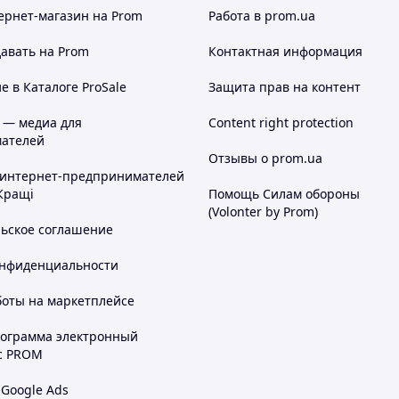
ернет-магазин
на Prom
Работа в prom.ua
авать на Prom
Контактная информация
 в Каталоге ProSale
Защита прав на контент
 — медиа для
Content right protection
ателей
Отзывы о prom.ua
 интернет-предпринимателей
Кращі
Помощь Силам обороны
(Volonter by Prom)
льское соглашение
онфиденциальности
боты на маркетплейсе
рограмма электронный
с PROM
 Google Ads