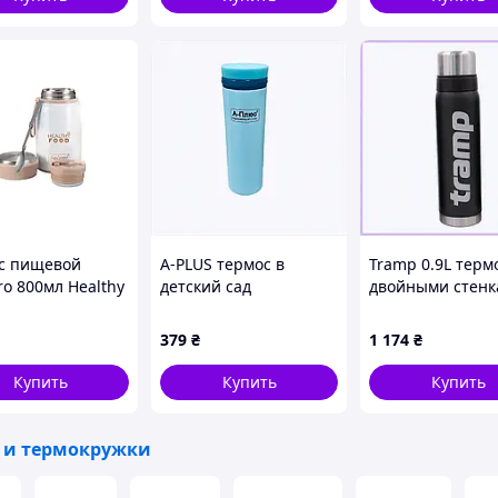
с пищевой
A-PLUS термос в
Tramp 0.9L терм
ro 800мл Healthy
детский сад
двойными стен
MR-1646-80)
бирюзовый,
для выживания
8795B1E19
7E7HK24213
379
₴
1 174
₴
Купить
Купить
Купить
 и термокружки