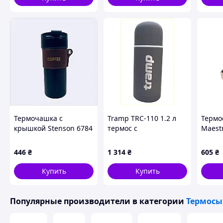
Двошарова вакуумна колба
Сохраняет тепло до 12 часов
Нержавеющая сталь - прочная и безопасная
Крышка с кнопкой-клапаном, защита от протечек
Нескользящее дно с резиновой вставкой
Компактный формат - удобно брать с собой
Подарункова упаковка
Характеристики
🔧
Тип: термос / подарочный набор
Объем термоса: 0,5 л
Термочашка с
Tramp TRC-110 1.2 л
Термо
Объем кружек: 150 мл
крышкой Stenson 6784
термос с
Maest
Материал корпуса: нержавеющая сталь
450 мл Черный,
антибактериальными
Food (
Материал колбы: нержавеющая сталь
8795020XME
свойствами,
446
₴
1 314
₴
605
₴
Пробка: с кнопкой-клапаном
K2339T720
Диаметр горла: 42 мм
Купить
Купить
Размеры термоса: 6,8×23,5 см
Вес: 300 г
Популярные производители
в категории
Термосы
Комплектация
📦