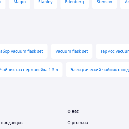
i
Magio
Stanley
Edenberg
Stenson
A
бор vacuum flask set
Vacuum flask set
Термос vacuu
Чайник газ нержавейка 1 5 л
Электрический чайник с ин
О нас
 продавцов
О prom.ua