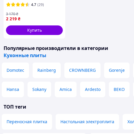
/ Электроплита настольная
4.7
(29)
/ Плита электрическая
двухконфорочная
3 170
₴
2 219
₴
Купить
Популярные производители
в категории
Кухонные плиты
Domotec
Rainberg
CROWNBERG
Gorenje
Hansa
Sokany
Amica
Ardesto
BEKO
ТОП теги
Переносная плитка
Настольная электроплита
Хо