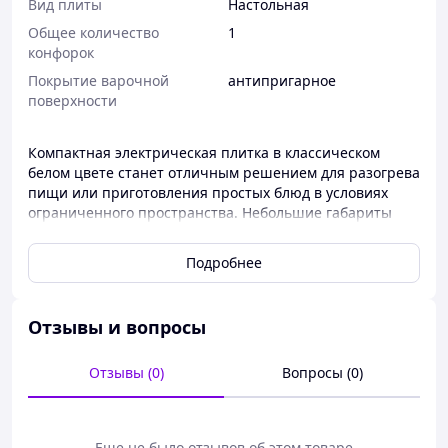
Вид плиты
Настольная
Общее количество
1
конфорок
Покрытие варочной
антипригарное
поверхности
Компактная электрическая плитка в классическом
белом цвете станет отличным решением для разогрева
пищи или приготовления простых блюд в условиях
ограниченного пространства. Небольшие габариты
позволяют легко разместить устройство на
малогабаритной кухне, в офисе или взять с собой на
Подробнее
дачу. Лаконичный дизайн прибора сочетается с
простотой управления, обеспечивая надежный нагрев
и комфортную эксплуатацию везде, где есть доступ к
Отзывы и вопросы
стандартной электрической розетке. Поверхность
корпуса покрыта качественной эмалью, которая
устойчива к высоким температурам и легко очищается
Отзывы (0)
Вопросы (0)
от загрязнений обычными моющими средствами.
Встроенная защита от перегрева гарантирует
безопасность использования и продлевает срок
Еще не было отзывов об этом товаре