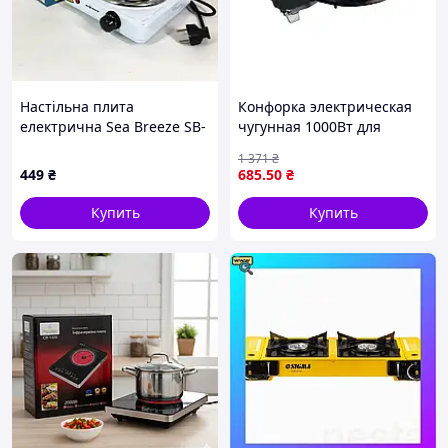
Настільна плита
Конфорка электрическая
електрична Sea Breeze SB-
чугунная 1000Вт для
062 1000 Вт
готовки на кухне
1 371
₴
компактная и мощная
449
₴
685
.50
₴
плитка
Купить
Купить