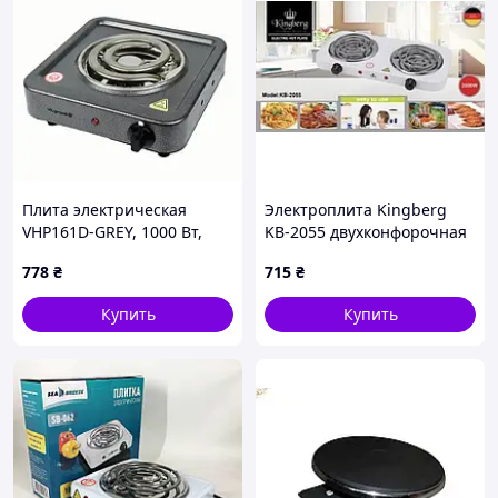
Плита электрическая
Электроплита Kingberg
VHP161D-GREY, 1000 Вт,
KB-2055 двухконфорочная
широкий ТЭН
2×1000Вт с регулировкой
778
₴
715
₴
температуры компактная
портативная
Купить
Купить