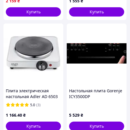
2 159
₴
1 555
₴
Производитель: RAF
Мощность: 500 Ватт
Купить
Купить
Цвет корпуса: белый
Количество конфорок: 1 штука
Тип нагревательного элемента: спиральный тэн
Управление: механический поворотный
регулятор
Плита электрическая
Настольная плита Gorenje
настольная Adler AD 6503
ICY3500DP
одноконфорочная D4-2026
5.0
(3)
1 166
.40
₴
5 529
₴
Купить
Купить