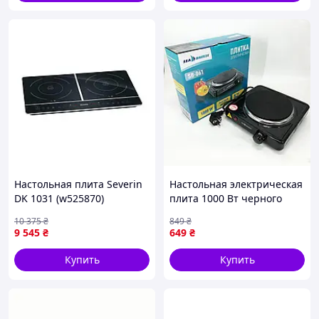
Настольная плита Severin
Настольная электрическая
DK 1031 (w525870)
плита 1000 Вт черного
цвета / компактная
10 375
₴
849
₴
переносная электроплита
9 545
₴
649
₴
для кухни
Купить
Купить