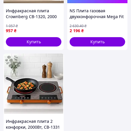
Инфракрасная плита
NS Плита газовая
Crownberg CB-1320, 2000
двухконфорочная Mega Fit
Вт / Настольная
с пьезоподжигом и
1 057
₴
2 630
.40
₴
электроплита со
адаптером Comfort (кейс)
957
₴
2 196
₴
стеклокерамической
SIGMA (2903461) Nes22/Q
поверхностью
Купить
Купить
Инфракрасная плита 2
конфорки, 2000Вт, СВ-1331