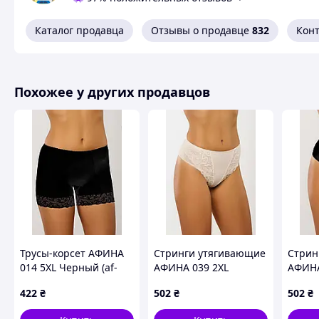
*Однако вы должны понимать, что мы не даем никаких гарант
Каталог продавца
Отзывы о продавце
832
Кон
специфики каждого клиента.
Похожее у других продавцов
Трусы-корсет АФИНА
Стринги утягивающие
Стрин
014 5XL Черный (af-
АФИНА 039 2XL
АФИНА
014-5XL-B)
Шампань (af-039-2XL-
(af-03
422
₴
502
₴
502
₴
Sh)