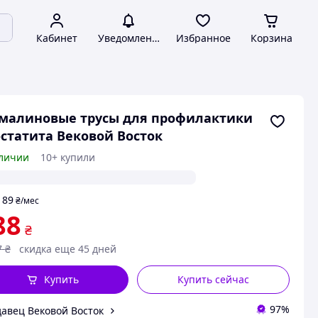
Кабинет
Уведомления
Избранное
Корзина
малиновые трусы для профилактики
статита Вековой Восток
личии
10+ купили
89
т
₴
/мес
88
₴
7
₴
скидка еще 45 дней
Купить
Купить сейчас
97%
авец Вековой Восток