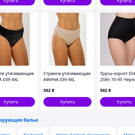
Купить
Купить
Купить
бедер, батал, бежевый
ги утягивающие
Стринги утягивающие
Трусы-корсет Eli
 039 4XL
АФИНА 039 4XL
258n 70-95 Чер
 (af-039-4XL-B)
Бежевый (af-039-4XL-
(25870Bn)
502
₴
592
₴
Bg)
Купить
Купить
Купить
ирующее белье
limex
No brand
Honey Fashion Accessories
Mitex