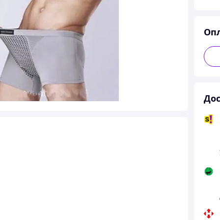
Оп
Дос
 профилактики простатита Вековой Восток