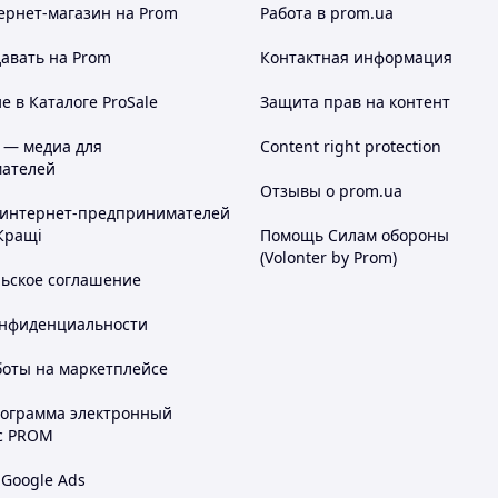
ернет-магазин
на Prom
Работа в prom.ua
авать на Prom
Контактная информация
 в Каталоге ProSale
Защита прав на контент
 — медиа для
Content right protection
ателей
Отзывы о prom.ua
 интернет-предпринимателей
Кращі
Помощь Силам обороны
(Volonter by Prom)
льское соглашение
онфиденциальности
боты на маркетплейсе
рограмма электронный
с PROM
 Google Ads