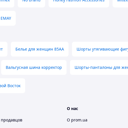
EMAY
ет
Белье для женщин 85АА
Шорты утягивающие фигу
Вальгусная шина корректор
Шорты-панталоны для ж
вой Восток
О нас
 продавцов
О prom.ua