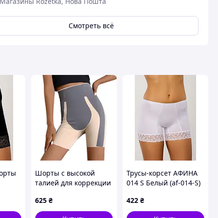
Магазины Rozetka, Нова Пошта
Смотреть всё
орты
Шорты с высокой
Трусы-корсет АФИНА
талией для коррекции
014 S Белый (af-014-S)
XL-B)
фигуры изготовлены
625
₴
422
₴
из легкого бесшовного
нейлона