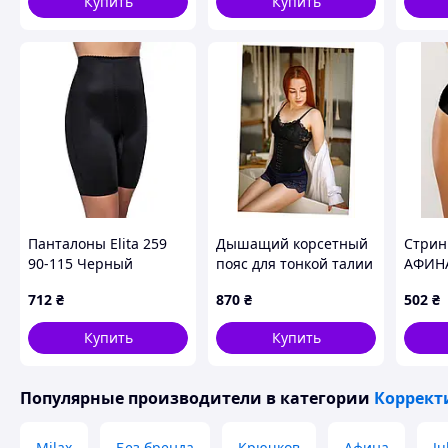
Купить
Купить
Панталоны Elita 259
Дышащий корсетный
Стрин
90-115 Черный
пояс для тонкой талии
АФИНА
(25990B)
Слим энд Джентл
Черный
712
₴
870
₴
502
₴
6623XC802
Купить
Купить
Популярные производители
в категории
Коррект
Milax
Без бренда
Крючков
Афина
Ju