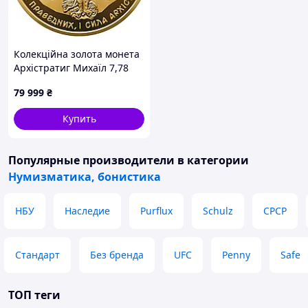
Колекційна золота монета
Архістратиг Михаїл 7,78
грам 2025 рік
79 999
₴
Купить
Популярные производители
в категории
Нумизматика, бонистика
НБУ
Наследие
Purflux
Schulz
СРСР
Стандарт
Без бренда
UFC
Penny
Safe
ТОП теги