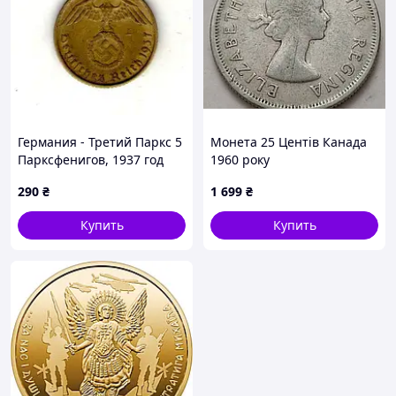
Германия - Третий Паркс 5
Монета 25 Центів Канада
Парксфенигов, 1937 год
1960 року
Алюминий-бронза, 2.5g, ø
290
₴
1 699
₴
18mm No3616
Купить
Купить