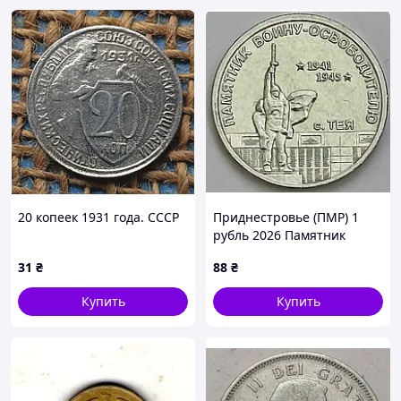
20 копеек 1931 года. СССР
Приднестровье (ПМР) 1
рубль 2026 Памятник
воину-освободителю. с.
31
₴
88
₴
Тея UNC
Купить
Купить