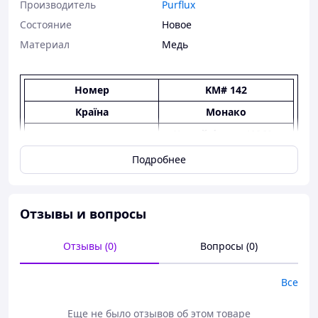
Производитель
Purflux
Состояние
Новое
Материал
Медь
Номер
KM# 142
Країна
Монако
Новий франк (1960 -
Період
2001)
Подробнее
Правитель
Реньє III
Валюта
Франк Монако
Отзывы и вопросы
Тип монети
Обігові монети
Номінал
10 сантимів
Отзывы (0)
Вопросы (0)
Рік
1962
Гурт
Гладкий
Все
Форма
Коло
Еще не было отзывов об этом товаре