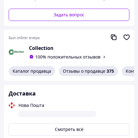
Аверс/реверс
Монетне (180°)
Матеріал
Мідь-алюміній-нікель
Задать вопрос
Маса (g)
3
Діаметр (mm)
20
Был online:
вчера
Товщина (mm)
1,35
Collection
100% положительных отзывов
Каталог продавца
Отзывы о продавце
375
Конт
Доставка
Нова Пошта
Смотреть всё