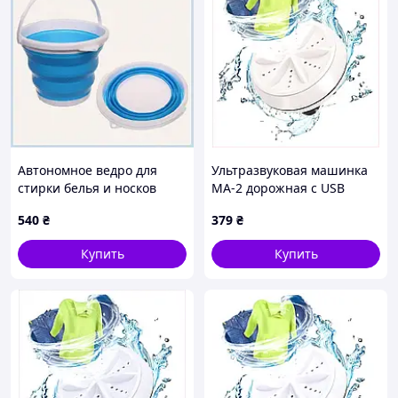
экономите ресурсы, а компактный размер делает ее
отличным дополнением для небольших пространств.
Наша мини-стиралка — это идеальное сочетание
инноваций, удобства и практичности для вашего
комфорта.
Автономное ведро для
Ультразвуковая машинка
стирки белья и носков
МА-2 дорожная с USB
PEP8515853
кабелем, MK43T71793
540
₴
379
₴
Купить
Купить
Характеристики:
Тип: Мини стиральная машина