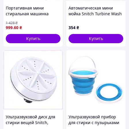
Портативная мини
Автоматическая мини
стиральная машинка
мойка Snitch Turbine Wash
деликатная стирка
1.5 кг, 8515XE850
1 428
₴
компактная
999
.60
₴
354
₴
Купить
Купить
Комплектация:
Мини стиральная машина
USB кабель
Упаковка
Ультразвуковой диск для
Ультразвуковой прибор
стирки вещей Snitch,
для стирки с пузырьками
85P1C585T0
1.5 кг 85X1A5853X