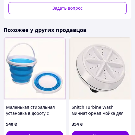
Задать вопрос
Похожее у других продавцов
Преимущества:
Компактный и складной дизайн
Эффективное стирка и полоскание небольших
объемов белья
Низкий расход воды и электроэнергии
Удобное управление одним нажатием
Идеальный помощник для поездок,
проживания в общежитиях и дач
Маленькая стиральная
Snitch Turbine Wash
установка в дорогу с
миниатюрная мойка для
ведром E851A5853
одежды C85158A50
540
₴
354
₴