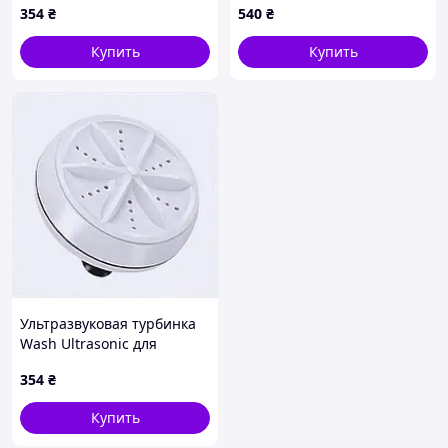
354
₴
540
₴
Купить
Купить
Ультразвуковая турбинка
Wash Ultrasonic для
общежитий, 851H5850P
354
₴
Купить