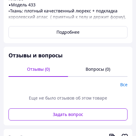
▪️Модель 433
▫️Ткань: плотный качественный люрекс + подкладка
королевский атлас ( приятный к телу и держит форму),
Турция
▪️Цвет: черный белый красный
Подробнее
▫️Размер : Xs-S M-L
Платье, которое должно быть в гардеробе каждой
модницы.
Отзывы и вопросы
Платье на подкладке и с регелином, благодаря чему
держит форму.
Идеальное маленькое платье с большим потенциалом
Отзывы (0)
Вопросы (0)
Платье с имитацией корсета, на спине на шнуровке
Все
Еще не было отзывов об этом товаре
Задать вопрос