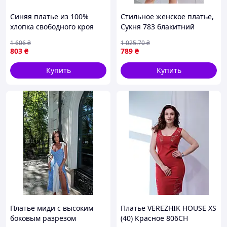
Синяя платье из 100%
Стильное женское платье,
хлопка свободного кроя
Сукня 783 блакитний
для домашнего ношения и
1 606
₴
1 025
.70
₴
отдыха с короткими
803
₴
789
₴
рукавами
Купить
Купить
Платье миди с высоким
Платье VEREZHIK HOUSE XS
боковым разрезом
(40) Красное 806CH