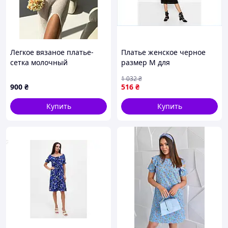
Легкое вязаное платье-
Платье женское черное
сетка молочный
размер M для
повседневной носки и
1 032
₴
особых случаев ZARA
900
₴
516
₴
Купить
Купить