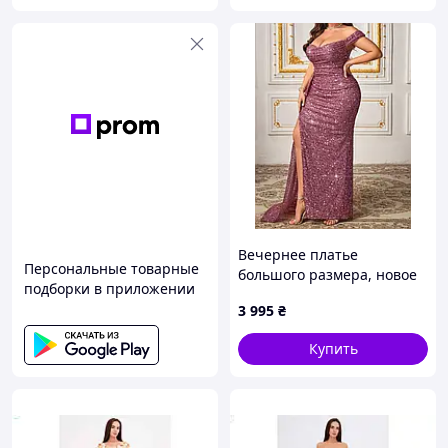
Вечернее платье
Персональные товарные
большого размера, новое
подборки в приложении
модное женское
3 995
₴
облегающее платье с
блестками, с открытой
Купить
спиной и высокой талией