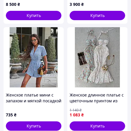
8 500
₴
3 900
₴
стиле с V-образным
вырезом, цветочным
Купить
Купить
принтом в стиле пэчворк и
рукавами
Женское платье мини с
Женское длинное платье с
запахом и мягкой посадкой
цветочным принтом из
из софта
софта с кружевом на
1 140
₴
бретелях SH 2403
735
₴
1 083
₴
Купить
Купить