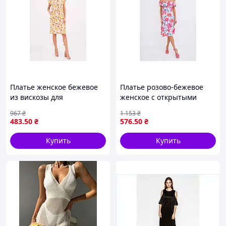
Платье женское бежевое
Платье розово-бежевое
из вискозы для
женское с открытыми
повседневного ношения
плечами для
967
₴
1 153
₴
комфортное и стильное
повседневного ношения
483
.50
₴
576
.50
₴
из трикотажа
Купить
Купить