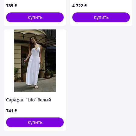
785
₴
4 722
₴
Купить
Купить
Сарафан "Lilo" белый
741
₴
Купить