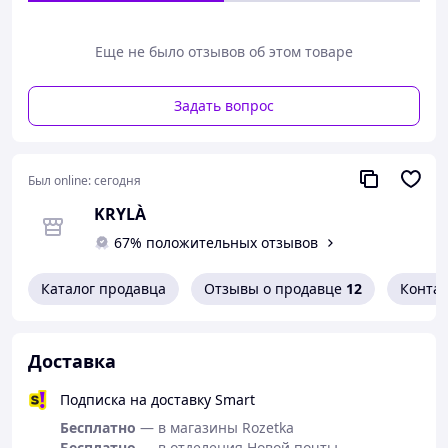
Качество: Премиум
Для уточнения деталей и быстрого оформления заказа
Еще не было отзывов об этом товаре
можете связаться с нами по телефонам или в
мессенджерах:
Задать вопрос
+380732786240 (WhatsApp, Telegram, Viber)
Был online:
сегодня
KRYLÀ
67% положительных отзывов
Каталог продавца
Отзывы о продавце
12
Конта
Доставка
Подписка на доставку Smart
Бесплатно
— в магазины Rozetka
Бесплатно
— в отделения Новой почты