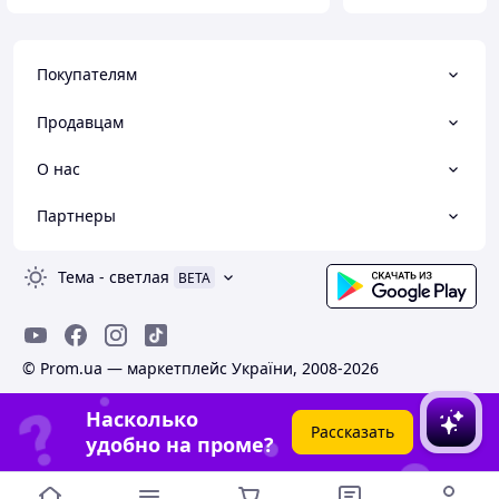
Покупателям
Продавцам
О нас
Партнеры
Тема
-
светлая
BETA
© Prom.ua — маркетплейс України, 2008-2026
Насколько
Рассказать
удобно на проме?