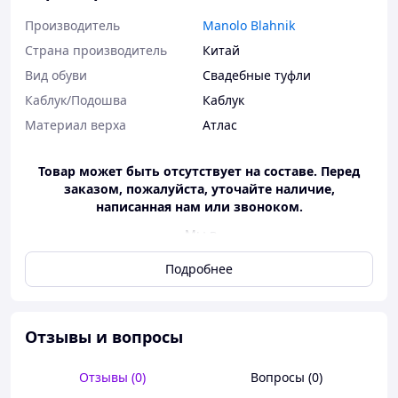
Производитель
Manolo Blahnik
Страна производитель
Китай
Вид обуви
Свадебные туфли
Каблук/Подошва
Каблук
Материал верха
Атлас
Товар может быть отсутствует на составе. Перед
заказом, пожалуйста, уточайте наличие,
написанная нам или звоноком.
Мы в
Instagram
:
https://www.instagram.com/the.dream.room1/
Подробнее
Наша група в
Telegram:
https://t.me/thedreamroomshop
Женские атласные белые туфли Manolo Blahnik
Hangisi с брошью маноло бланик лодочки
Отзывы и вопросы
свадебные для свадьбы невеста
Отправляем по предоплате 200 грн (сума, которая
Отзывы (0)
Вопросы (0)
покрывает стоимость доставки в обе стороны)