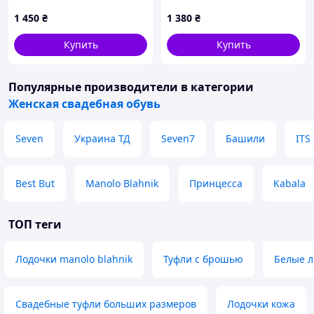
каблуках размер 41 42 43
каблуках размер 34 35 36
1 450
₴
1 380
₴
37 38 39
Купить
Купить
Популярные производители
в категории
Женская свадебная обувь
Seven
Украина ТД
Seven7
Башили
ITS
Best But
Manolo Blahnik
Принцесса
Kabala
ТОП теги
Лодочки manolo blahnik
Туфли с брошью
Белые л
Свадебные туфли больших размеров
Лодочки кожа