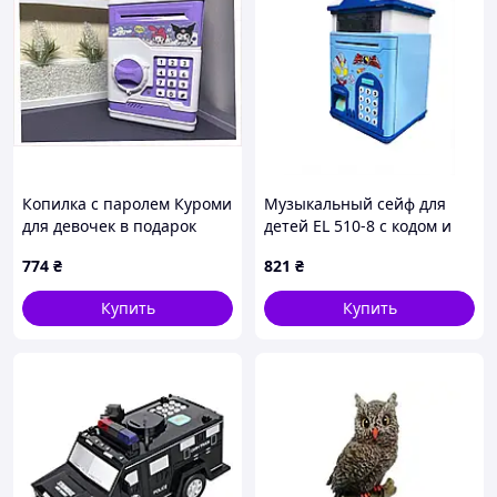
Копилка с паролем Куроми
Музыкальный сейф для
для девочек в подарок
детей EL 510-8 с кодом и
2T2403TA98
звуком T5A95B6692
774
₴
821
₴
Купить
Купить