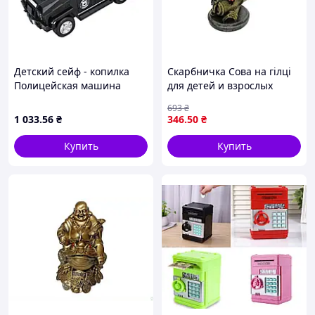
Детский сейф - копилка
Скарбничка Сова на гілці
Полицейская машина
для детей и взрослых
CASH TRUCK с кодовым
декоративный элемент для
693
₴
замком и отпечатком
хранения монет
1 033
.56
₴
346
.50
₴
пальца
Купить
Купить