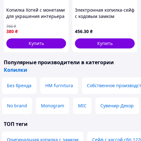
Копилка Хотей с монетами
Электронная копилка-сейф
для украшения интерьера
с кодовым замком
и накопления средств 19
760
₴
см сувенир ТМ ADEKO
380
₴
456
.30
₴
Купить
Купить
Популярные производители
в категории
Копилки
Без бренда
HM furnitura
Собственное производс
No brand
Monogram
MIC
Сувенир-Декор
ТОП теги
Оригинальная копилка с замком
Сейф с кассой сбп 122