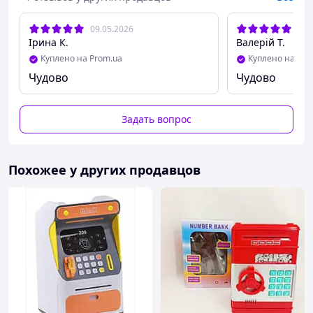
09.05.2026
14.
Ірина К.
Валерій Т.
Куплено на Prom.ua
Куплено на Pro
Чудово
Чудово
Задать вопрос
Похожее у других продавцов