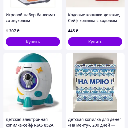
Игровой набор банкомат
Кодовые копилки детские,
со звуковым
Сейф копилка с кодовым
сопровождением 26 см
замком на батарейках,
1 307
₴
445
₴
8679HA465
Копилка сейф
музыкальная с кодом TI-65
Купить
Купить
Детская электронная
Детская копилка для денег
копилка-сейф RIAS 852A
«На мечту», 200 дней —