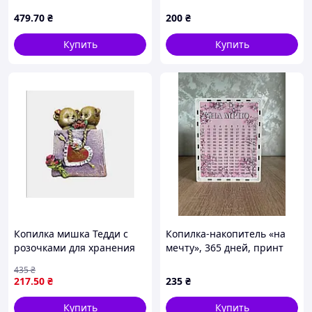
"Ракета" с музыкой и
дизайн №26
479
.70
₴
200
₴
подсветкой
Купить
Купить
Копилка мишка Тедди с
Копилка-накопитель «на
розочками для хранения
мечту», 365 дней, принт
монет подарок для детей
№9
435
₴
15 см
217
.50
₴
235
₴
Купить
Купить