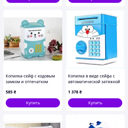
Копилка-сейф с кодовым
Копилка в виде сейфа с
замком и отпечатком
автоматической затяжкой
Милый Мишка
купюр 3C22H4972
585
₴
1 378
₴
Купить
Купить