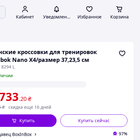
Кабинет
Уведомления
Избранное
Корзина
ские кроссовки для тренировок
bok Nano X4/размер 37,23,5 см
 8294 L
личии
 733
.20
₴
5
₴
скидка еще 16 дней
Купить
Купить сейчас
97%
авец BoxInBox