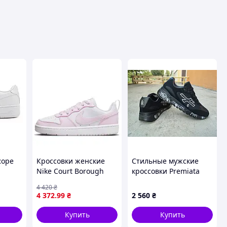
Rope
Кроссовки женские
Стильные мужские
Nike Court Borough
кроссовки Premiata
Low Gs (DV5456-105)
Black White Премиата
4 420
₴
37.5 Розовый D9-2026
45 (28,5 см)
4 372
.99
₴
2 560
₴
Купить
Купить