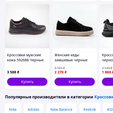
Кроссовки мужские
Женские кеды
Кросс
кожа 592688 Черные
замшевые черные
черно
однотонные
спорт
3 181
₴
2 139
₴
демисезонные
демис
3 588
₴
2 279
₴
1 869
базовые Seli Жіночі
Seli К
кеди замшеві чорні
чорно
Купить
Купить
однотонні демісезонні
спорти
базові
Популярные производители
в категории
Кроссов
Nike
Adidas
New Balance
Reebok
ASI