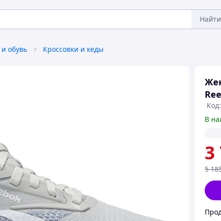
Найти
 и обувь
Кроссовки и кеды
Жен
Ree
Код:
В на
3
5 18
Прод