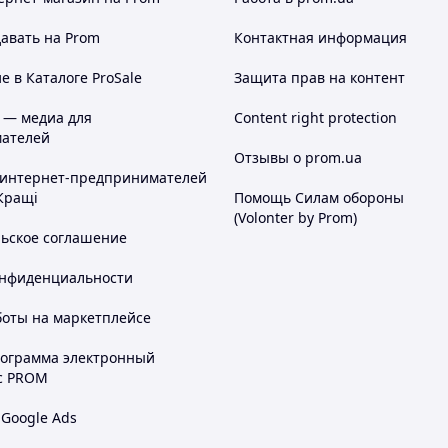
авать на Prom
Контактная информация
 в Каталоге ProSale
Защита прав на контент
 — медиа для
Content right protection
ателей
Отзывы о prom.ua
 интернет-предпринимателей
Кращі
Помощь Силам обороны
(Volonter by Prom)
льское соглашение
онфиденциальности
боты на маркетплейсе
рограмма электронный
с PROM
 Google Ads