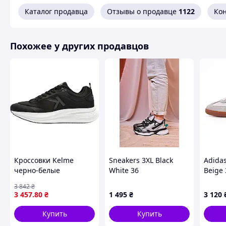
Каталог продавца
Отзывы о продавце
1122
Ко
Похожее у других продавцов
Кроссовки Kelme
Sneakers 3XL Black
Adida
черно-белые
White 36
Beige 
8535YX5078.9000
3 842
₴
3 457
.80
₴
1 495
₴
3 120
Купить
Купить