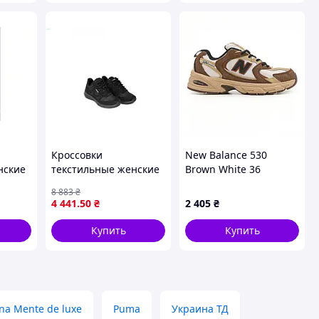
Кроссовки
New Balance 530
нские
текстильные женские
Brown White 36
демисезонные черные
8 883
₴
оски
для повседневной
4 441
.50
₴
2 405
₴
е
носки комфортные и
стильные
Купить
Купить
na Mente de luxe
Puma
Украина ТД