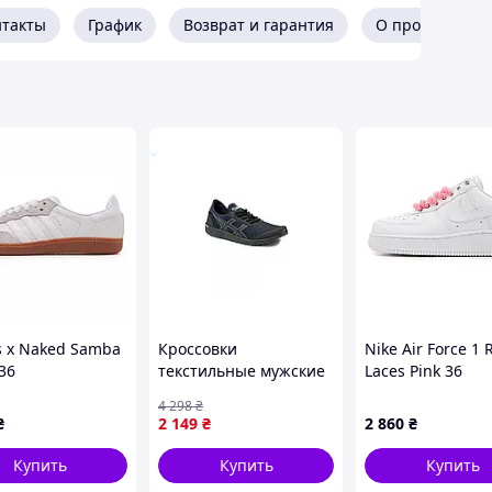
нтакты
График
Возврат и гарантия
О продавце
s х Naked Samba
Кроссовки
Nike Air Force 1 
36
текстильные мужские
Laces Pink 36
с сетчатым верхом для
4 298
₴
активного отдыха и
₴
2 149
₴
2 860
₴
повседневной носки
Купить
Купить
Купить