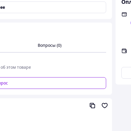
Опл
ее
Вопросы (0)
ьности и поддержки.
 дышащая версия любимой франшизы Nano. Эти
ью переработаны для устранения любых
 об этом товаре
зводительности. Верх Flexweave очень легкий, а
ировать. Премиальная поддержка обеспечивается
прос
ргичная пена Floatride амортизирует каждый шаг,
ировок.