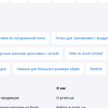
овки из натуральной кожи
Гетры для тренировок с возд
ртные женские кроссовки с сеткой
Nike sb dunk limited
 дне
Гамаши для большого размера обуви
Reebok
О нас
 продавцов
О prom.ua
ернет-магазин
на Prom
Работа в prom.ua