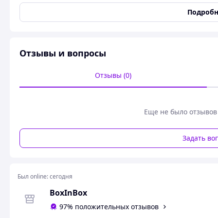
материал подошвы-резина
Подробн
Высота стебля-щиколотка
Наружный материал-синтетический
Верх Flex Weave с зажимом для пяти из ТПУ
Резиновая подошва
Отзывы и вопросы
Вентиляция средней части стопы
Пина Floatride Energy
Отзывы (0)
Описание продукта
Легкая и дышащая обувь для премиальной производител
Тренировочные кроссовки Nano X4 – это самая легкая и
женские тренировочные кроссовки Reebok были полност
Еще не было отзывов
компонентов, которые могут препятствовать высокой прои
панель в средней части стопы позволяет воздуху циркул
Задать во
инновационной системой Lift&Ride Chassis System, а эне
что делает эти кроссовки идеальным партнером для трен
Был online:
сегодня
BoxInBox
97% положительных отзывов