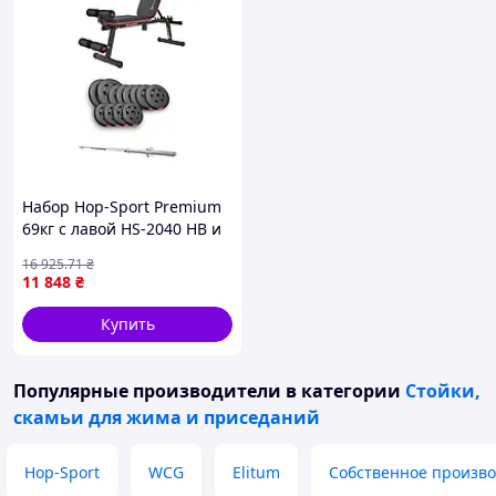
Набор Hop-Sport Premium
69кг с лавой HS-2040 HB и
штангой
16 925
.71
₴
11 848
₴
Купить
Популярные производители
в категории
Стойки,
скамьи для жима и приседаний
Hop-Sport
WCG
Elitum
Собственное произво