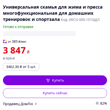
Универсальная скамья для жима и пресса
многофункциональная для домашних
тренировок и спортзала
Код: (WCG-000.1010)ДЛ
Готово к отправке
385
от
₴
/мес
3 847
₴
6 925
₴
3462.30
₴
от 5 шт.
Купить
Купить сейчас
82%
Продавец ДомЛіо