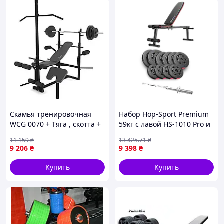
Скамья тренировочная
Набор Hop-Sport Premium
WCG 0070 + Тяга , скотта +
59кг с лавой HS-1010 Pro и
штанга 50 кг
штангой
11 159
₴
13 425
.71
₴
9 206
₴
9 398
₴
Купить
Купить