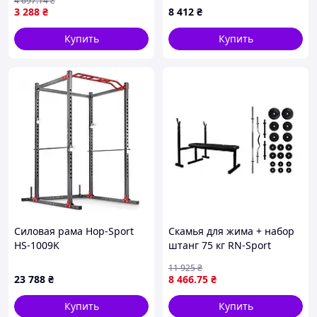
4 697
.14
₴
3 288
₴
8 412
₴
Купить
Купить
Силовая рама Hop-Sport
Скамья для жима + набор
HS-1009K
штанг 75 кг RN-Sport
11 925
₴
23 788
₴
8 466
.75
₴
Купить
Купить