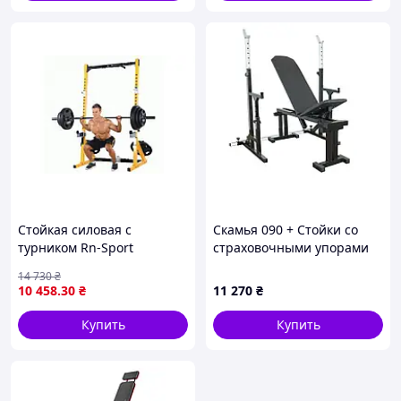
Стойкая силовая с
Скамья 090 + Стойки со
турником Rn-Sport
страховочными упорами
Powertec
UM 0150
14 730
₴
10 458
.30
₴
11 270
₴
Купить
Купить