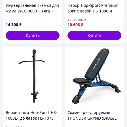
Универсальная скамья для
Набор Hop-Sport Premium
жима WCG 0090 + Тяга +
59кг с лавой HS-1080 и
Брусы + Приставка скотта.
штангой
15 282
.86
₴
Набор HARD штанга 148 кг
14 300
₴
10 698
₴
Купить
Купить
Верхня тяга Hop-Sport HS-
Скамья регулируемая
1003LT до лавок HS-1075,
THUNDER GRYND :BRASIL:
HS-1065, HS-1055