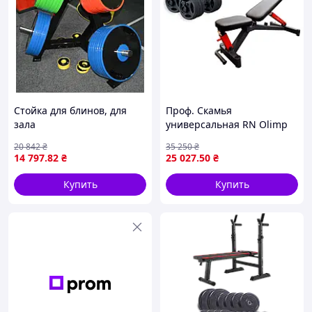
Стойка для блинов, для
Проф. Скамья
зала
универсальная RN Olimp
Black + Олимпийские
20 842
₴
35 250
₴
гантели по 46 кг
14 797
.82
₴
25 027
.50
₴
металлические
Купить
Купить