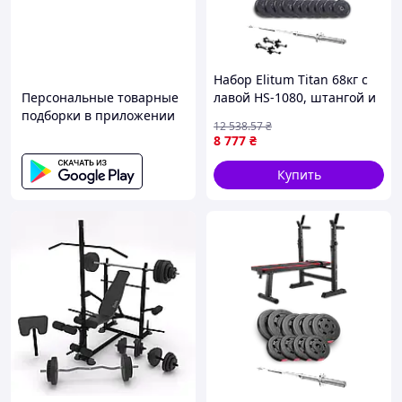
Набор Elitum Titan 68кг с
Персональные товарные
лавой HS-1080, штангой и
подборки в приложении
гантелями
12 538
.57
₴
8 777
₴
Купить