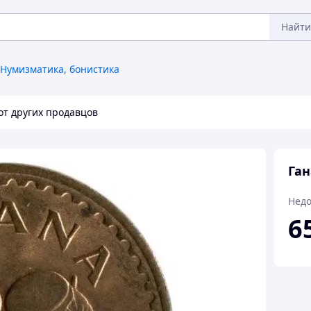
Найти
Нумизматика, бонистика
от других продавцов
Ган
Недо
6