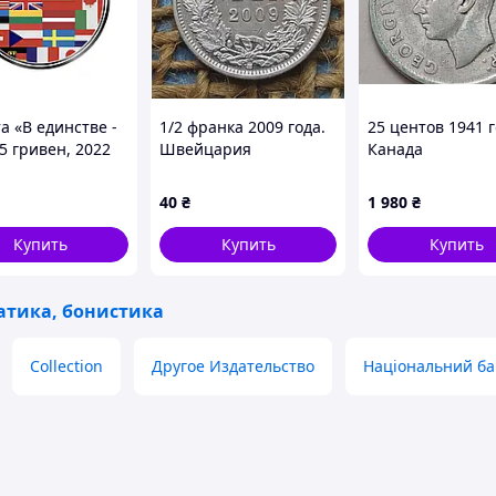
а «В единстве -
1/2 франка 2009 года.
25 центов 1941 г
5 гривен, 2022
Швейцария
Канада
40
₴
1 980
₴
Купить
Купить
Купить
тика, бонистика
Collection
Другое Издательство
Національний ба