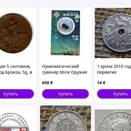
ия 5 сантимов,
Нумизматический
1 крона 2010 год
од Бронза, 5g, ø
сувенир Mine Оружие
Норвегия
m No3783
Украины Нептун
650
₴
14
₴
латунь 76KA1E9731
Купить
Купить
Купить