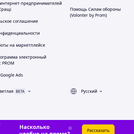
 интернет-предпринимателей
Кращі
Помощь Силам обороны
(Volonter by Prom)
льское соглашение
онфиденциальности
боты на маркетплейсе
рограмма электронный
с PROM
 Google Ads
ветлая
Русский
BETA
Насколько
Рассказать
удобно на проме?