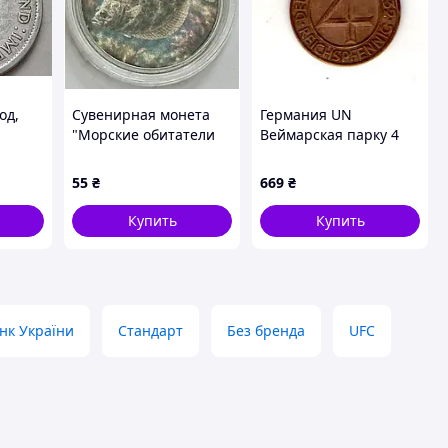
од,
Сувенирная монета
Германия UN
"Морские обитатели
Веймарская парку 4
Украины" Камбала (на
Парксфенига, 1932 год
основе 5 копеек
Бронза, 4.9g, ø
55
₴
669
₴
Украины)
24.1mm No3609
Купить
Купить
нк України
Стандарт
Без бренда
UFC