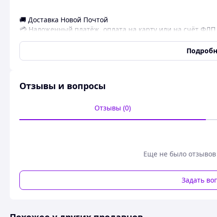
🚚 Доставка Новой Почтой
💳 Наложенный платёж, оплата на карту или на счёт ФЛП
📆 Мы работаем в этой сфере уже более 8 лет
Подробн
⭐️ Имеем 10 000+ отзывов на разных платформах
🛍️ (С уважением Bucks Collection! 🔝😉)
Отзывы и вопросы
Отзывы (0)
Еще не было отзывов
Задать во