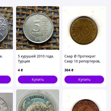
а.
5 курушей 2010 года.
Саар Ø Протекрат
Турция
Саар 10 репортеров,
1954 год Алюминий-
4
₴
304
₴
бронза, 3.04g, ø 20mm
No3705
Купить
Купить