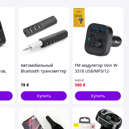
Автомобильный
FM модулятор Voin W-
тов,
Bluetooth трансмиттер
3318 USB/MP3/12-
Wireless Receiver B450
24В/USB Type C
630
₴
швидка зарядка 2,4А
78
₴
580
₴
PD 30W/Bluetooth 5.0,
вольтм
Купить
Купить