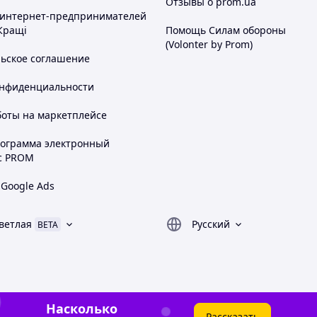
Отзывы о prom.ua
 интернет-предпринимателей
Кращі
Помощь Силам обороны
(Volonter by Prom)
льское соглашение
онфиденциальности
боты на маркетплейсе
рограмма электронный
с PROM
 Google Ads
ветлая
Русский
BETA
Насколько
Рассказать