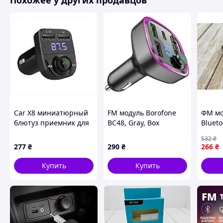
Похожее у других продавцов
Car X8 миниатюрный
FM модуль Borofone
ФМ мо
блютуз приемник для
BC48, Gray, Box
Bluet
салона машины
для а
532
₴
AH4988319
заряд
277
₴
290
₴
266
₴
воспр
музык
Купить
Купить