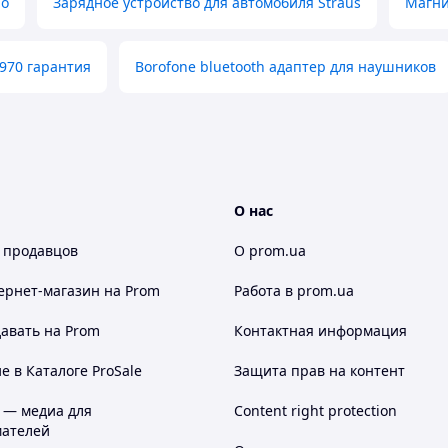
ио
Зарядное устройство для автомобиля Straus
Магни
t970 гарантия
Borofone bluetooth адаптер для наушников
О нас
 продавцов
О prom.ua
ернет-магазин
на Prom
Работа в prom.ua
авать на Prom
Контактная информация
 в Каталоге ProSale
Защита прав на контент
 — медиа для
Content right protection
ателей