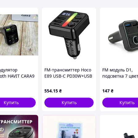
дулятор
FM-трансмиттер Hoco
FM модуль D1,
ooth HAVIT CARA9
E89 USB-C PD30W+USB
подсветка 7 цве
втомобиля
15W/TF/BT5.4 Total 45W
1.5-3A, USB, TF,
ное устройство и
49.5х41х36
554
.15
₴
147
₴
оизведение
и
Купить
Купить
Купить