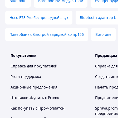
Bluetooth
Borofone FM модулятори
Essager ауд
Hoco E73 Pro беспроводной звук
Bluetooth адаптер b
Павербанк с быстрой зарядкой хо пр156
Borofone
Покупателям
Продавцам
Справка для покупателей
Справка для
Prom-поддержка
Создать инт
Акционные предложения
Начать прод
Что такое «Купить с Prom»
Продвижение
Как покупать с Пром-оплатой
Sprava.prom
предприним