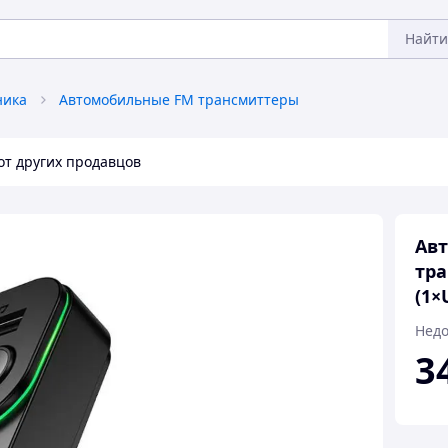
Найти
ника
Автомобильные FM трансмиттеры
от других продавцов
Авт
тра
(1×
Недо
3