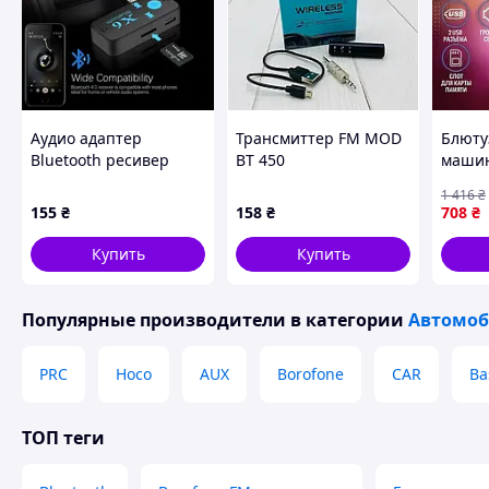
Аудио адаптер
Трансмиттер FM MOD
Блюту
Bluetooth ресивер
BT 450
машин
(трансмиттер/
модул
1 416
₴
модулятор) 5.0, AUX
Блюту
155
₴
158
₴
708
₴
3.5мм беспроводной
машин
передатчик
к отп
Купить
Купить
Популярные производители
в категории
Автомоб
PRC
Hoco
AUX
Borofone
CAR
Ba
ТОП теги