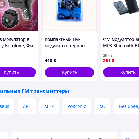
з модулятор в
Компактный FM-
ФМ модулятор а
у Borofone, Фм
модулятор черного
MP3 Bluetooth B
ятор в машину,
цвета с microSD
297
₴
з передатчик в
слотом, 56923T11P
440
₴
261
₴
у, Fm тр Готово
равке
Купить
Купить
Купить
ильные FM трансмиттеры
seus
APE
MHZ
Voltronic
XO
Без брен