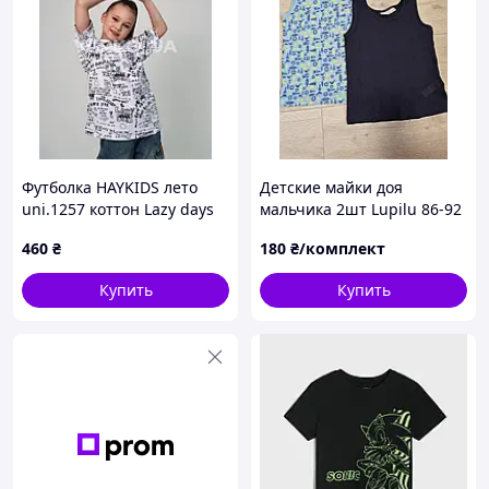
Футболка HAYKIDS лето
Детские майки доя
uni.1257 коттон Lazy days
мальчика 2шт Lupilu 86-92
белый 128(р)
460
₴
180
₴/комплект
Купить
Купить