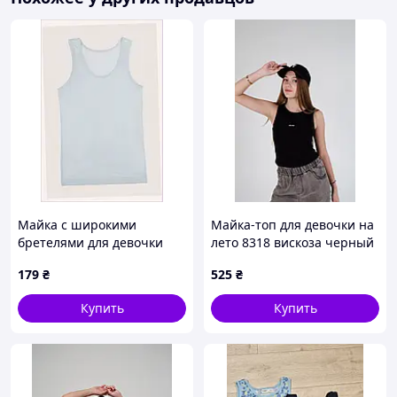
Майка с широкими
Майка-топ для девочки на
бретелями для девочки
лето 8318 вискоза черный
Donella 6/7 Голубой
нашивка из кружева 152(р)
179
₴
525
₴
ЦБ-00257767, 8962K555H
Купить
Купить