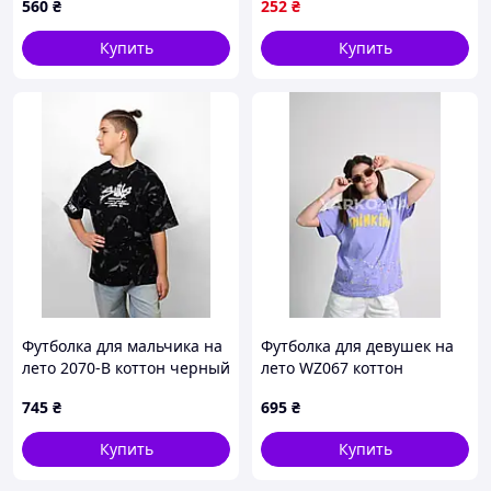
560
₴
252
₴
Купить
Купить
Футболка для мальчика на
Футболка для девушек на
лето 2070-B коттон черный
лето WZ067 коттон
Suns 146(р)
фиолетовый THINKING
745
₴
695
₴
130(р)
Купить
Купить