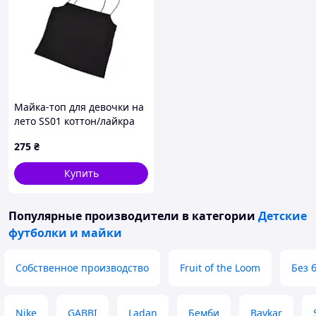
Майка-топ для девочки на
лето SS01 коттон/лайкра
черный тонкие бретели
275
₴
база S(р)
Купить
Популярные производители
в категории
Детские
футболки и майки
Собственное производство
Fruit of the Loom
Без 
Nike
GABBI
Ladan
Бемби
Baykar