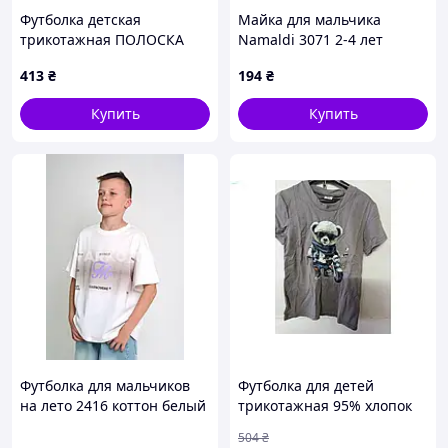
Футболка детская
Майка для мальчика
трикотажная ПОЛОСКА
Namaldi 3071 2-4 лет
размер 5-9 лет
413
₴
194
₴
Купить
Купить
Футболка для мальчиков
Футболка для детей
на лето 2416 коттон белый
трикотажная 95% хлопок
Fearnomore 110(р)
5% лайкра для комфортной
504
₴
носки в возрасте 3-7 лет