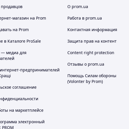
 продавцов
О prom.ua
ернет-магазин
на Prom
Работа в prom.ua
авать на Prom
Контактная информация
 в Каталоге ProSale
Защита прав на контент
 — медиа для
Content right protection
ателей
Отзывы о prom.ua
 интернет-предпринимателей
Кращі
Помощь Силам обороны
(Volonter by Prom)
льское соглашение
онфиденциальности
боты на маркетплейсе
рограмма электронный
с PROM