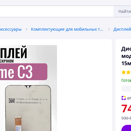
Найти
аксессуары
Комплектующие для мобильных телефонов
Дис
мод
15м
Гото
о
7
930