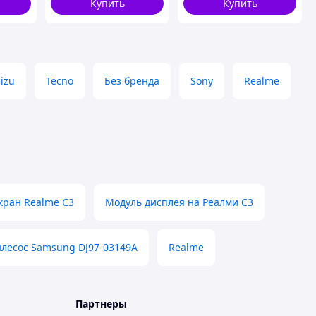
Купить
Купить
izu
Tecno
Без бренда
Sony
Realme
кран Realme C3
Модуль дисплея на Реалми С3
лесос Samsung DJ97-03149A
Realme
Партнеры