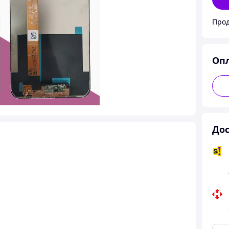
Оп
Дос