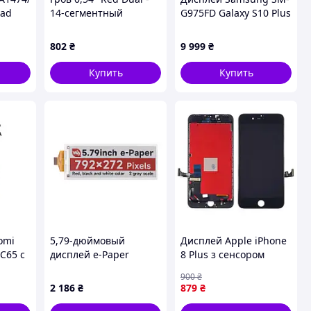
Pad
14-сегментный
G975FD Galaxy S10 Plus
двойной дисплейный
в сборе с сенсором и
модуль (красный)
рамки Prism Green
802
₴
9 999
₴
service orig
Купить
Купить
omi
5,79-дюймовый
Дисплей Apple iPhone
C65 с
дисплей e-Paper
8 Plus з сенсором
ином
792x272, чёрный/
Tianma Black
900
₴
красный/белый, SPI -
2 186
₴
879
₴
Waveshare 26844