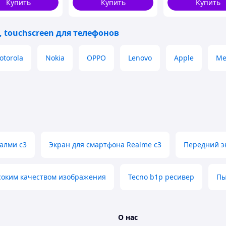
Купить
Купить
Купить
 touchscreen для телефонов
otorola
Nokia
OPPO
Lenovo
Apple
Me
алми с3
Экран для смартфона Realme c3
Передний э
соким качеством изображения
Tecno b1p ресивер
Пы
О нас