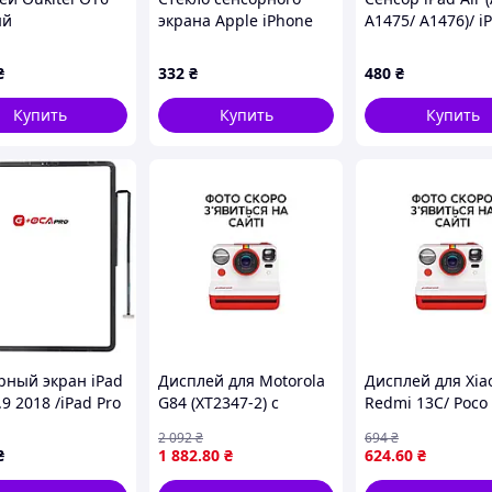
ый
экрана Apple iPhone
A1475/ A1476)/ i
17e A3634, A3635,
9.7" 2017 (A1822/
A3575 черное
A1823) чорний
₴
332
₴
480
₴
Оригинал
Купить
Купить
Купить
возврат
ачивает покупатель.
чает, что:
ские повреждения
алась и не паялась
, разрезов и разрывов
и оригинальной упаковки
нимались и не переклеивались
рный экран iPad
Дисплей для Motorola
Дисплей для Xia
.9 2018 /iPad Pro
G84 (XT2347-2) с
Redmi 13C/ Poco 
020 черный, с
чёрным тачскрином
чёрным тачскр
2 092
₴
694
₴
ленкой,
Original
REV U
₴
1 882
.80
₴
624
.60
₴
нал G+OCA PRo