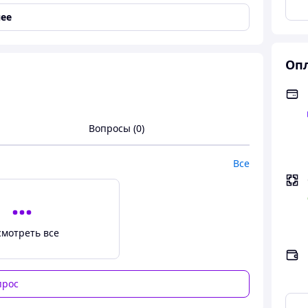
ее
Опл
Вопросы (0)
Все
смотреть все
нал, екранний модуль на Ріалмі С3, + подарунок
прос