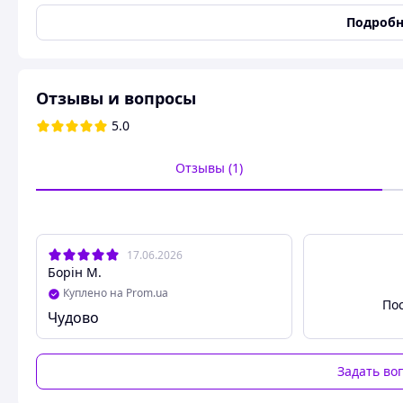
Цвет
Черный
Подробн
Страна производитель
Китай
Гарантийный срок
1 мес
Состояние
Новое
Отзывы и вопросы
Диагональ экрана
6.5 дюйм
5.0
Тип сенсорного экрана
Резистивный
Маркировка микросхемы
RMX2027
Отзывы (1)
Маркировка шлейфа
RMX2021
Количество контактов
98
Материал
Стекло
17.06.2026
Класс качества
Original
Борін М.
Оригинал
Да
Куплено на Prom.ua
По
Модель телефона
Realme 9i
,
Realme C3
Чудово
Назва
Назва:
Дисплей Realme C3 Оригі
Задать во
(клей 15мл)