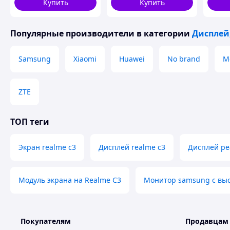
Купить
Купить
Популярные производители
в категории
Дисплей,
Samsung
Xiaomi
Huawei
No brand
M
ZTE
ТОП теги
Экран realme c3
Дисплей realme c3
Дисплей ре
Похожие товары по характеристикам
Модуль экрана на Realme C3
Монитор samsung с вы
Покупателям
Продавцам