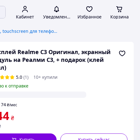
Кабинет
Уведомления
Избранное
Корзина
Дисплей, touchscreen для телефонов
плей Realme C3 Оригинал, экранный
уль на Реалми С3, + подарок (клей
л)
5.0
(1)
10+ купили
во к отправке
74
т
₴
/мес
44
₴
₴
Купить
Купить сейчас