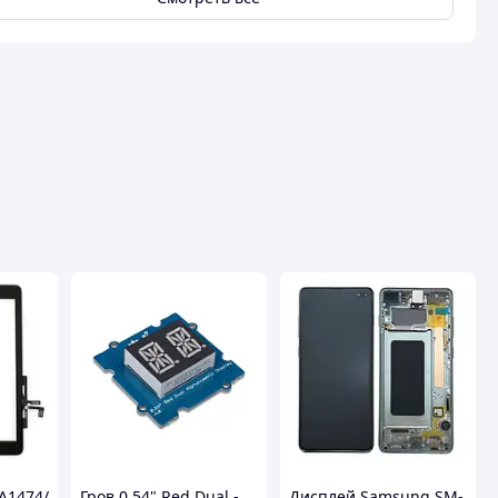
(A1474/
Гров 0,54" Red Dual -
Дисплей Samsung SM-