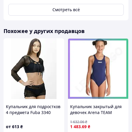
Смотреть всё
Похожее у других продавцов
Купальник для подростков
Купальник закрытый для
4 предмета Fuba 3340
девочек Arena TEAM
черный 34 36 38 40 42 УКР
SWIMSUIT SWIM TECH
1 632
.06
₴
размеры
SOLID темно-синий для
от
613
₴
1 483
.69
₴
плавания 140 см