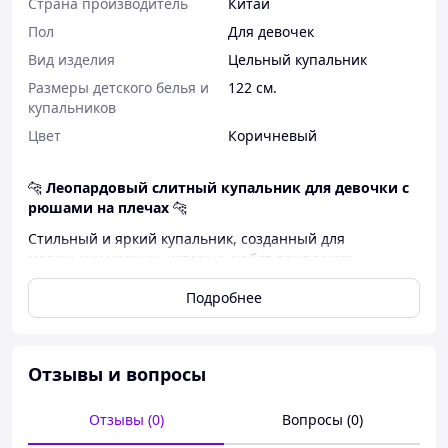
Страна производитель
Китай
Пол
Для девочек
Вид изделия
Цельный купальник
Размеры детского белья и
122 см.
купальников
Цвет
Коричневый
🐆
Леопардовый слитный купальник для девочки с
рюшами на плечах
🐆
Стильный и яркий купальник, созданный для
маленьких модниц, которые любят привлекать
внимание. Модный леопардовый принт смотрится
Подробнее
эффектно и современно, а нежные рюши на плечах
добавляют образу легкости и очарования.
Сплошной крой обеспечивает удобную посадку и
комфорт во время купания, активных игр и отдыха у
Отзывы и вопросы
воды. Купальник отлично подойдет для пляжа,
бассейна или летнего отпуска.
Отзывы (0)
Вопросы (0)
✨
Достоинства модели: