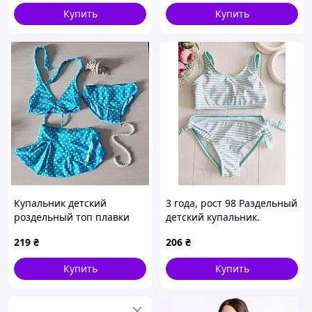
SKU_004764-750
Купить
Купить
Купальник детский
3 года, рост 98 Раздельный
роздельный топ плавки
детский купальник.
парео-юбка в горошек 8
Артикул 23364
219
₴
206
₴
года голубой (KD-GRblu8)
Купить
Купить