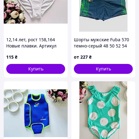
12,14 лет, рост 158,164
Шорты мужские Fuba 570
Новые плавки. Артикул
темно-серый 48 50 52 54
24083
56 УКР размеры
115
₴
от
227
₴
Купить
Купить