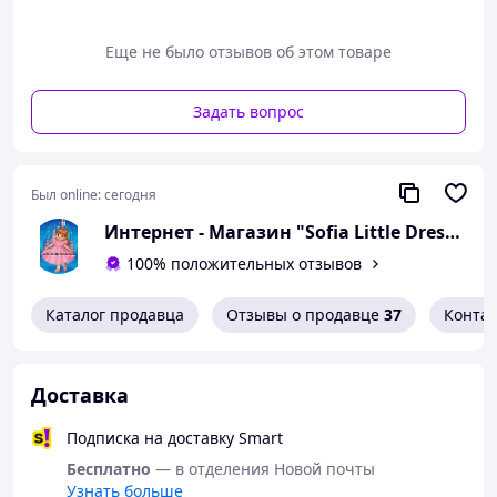
• трендовый леопардовый дизайн
• декоративные рюши на плечах
Еще не было отзывов об этом товаре
• комфортная посадка без сковывания движений
• идеален для активного летнего отдыха
Задать вопрос
📏
Размер: на 6 лет
• полуобхват груди - 31 см
• длина изделия - 53 см
🌞 Отличный выбор для стильного и яркого лета!
Был online:
сегодня
Интернет - Магазин "Sofia Little Dress Kids"
100% положительных отзывов
Каталог продавца
Отзывы о продавце
37
Конта
Доставка
Подписка на доставку Smart
Бесплатно
— в отделения Новой почты
Узнать больше