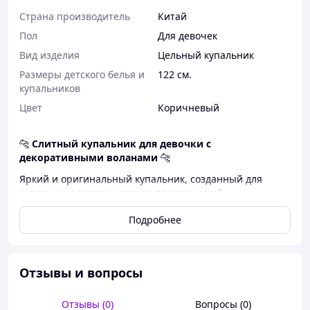
Страна производитель
Китай
Пол
Для девочек
Вид изделия
Цельный купальник
Размеры детского белья и
122 см.
купальников
Цвет
Коричневый
🐆
Слитный купальник для девочки с
декоративными воланами
🐆
Яркий и оригинальный купальник, созданный для
активных и веселых летних приключений.
Выразительный анималистичный узор добавляет
Подробнее
образу характера, а аккуратные воланы по бокам
подчеркивают нежность и игривость дизайна.
Купальник выполнен из приятного на ощупь, хорошо
тянущегося материала, который не сковывает
Отзывы и вопросы
движений и быстро высыхает. Эргономичный крой
обеспечивает надежную посадку, а перекрещенные на
Отзывы (0)
Вопросы (0)