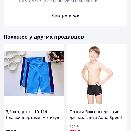
IBAN UA613220010000026004340140416
Смотреть всё
Похожее у других продавцов
5,6 лет, рост 110,116
Плавки боксеры детские
Плавки шортами. Артикул
для мальчика Aqua Speed
20289
146 CL0121252
879
₴