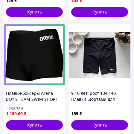
125
₴
703
₴
Купить
Купить
Плавки-боксеры Arena
9,10 лет, рост 134,140
BOY'S TEAM SWIM SHORT
Плавки шортами для
SOLID черные белые для
мальчика спортивные.
1 298
.76
₴
мальчиков 140см для
Артикул 27575
1 180
.69
₴
155
₴
плавания SKU_004777-550
Купить
Купить