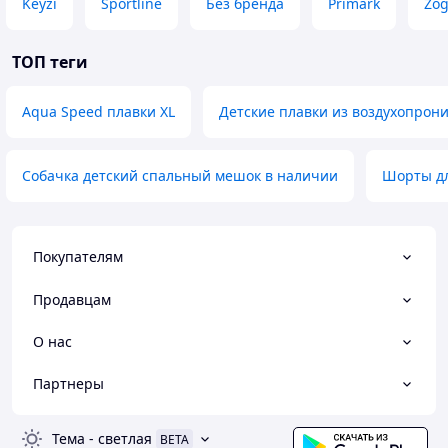
Keyzi
Sportline
Без бренда
Primark
Zo
ТОП теги
Aqua Speed плавки XL
Детские плавки из воздухопрон
Собачка детский спальный мешок в наличии
Шорты дл
Покупателям
Продавцам
О нас
Партнеры
Тема
-
светлая
BETA