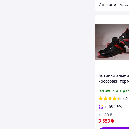
Интернет-магазин «Step Master»
Ботинки зимни
кроссовки тер
Adidas Terrex S
Готово к отпра
Gore-Tex
4.9
592
от
₴
/мес
4 180
₴
3 553
₴