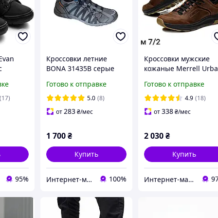
Evan
Кроссовки летние
Кроссовки мужские
с
BONA 31435B серые
кожаные Merrell Urb
вой
сетка
Nubuck Brown
вке
Готово к отправке
Готово к отправке
(17)
5.0
(8)
4.9
(18)
283
338
от
₴
/мес
от
₴
/мес
1 700
₴
2 030
₴
ь
Купить
Купить
95%
100%
9
Интернет-магазин "Престиж"
Интернет-магазин «Step Master»