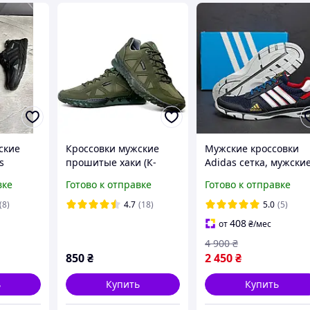
ские
Кроссовки мужские
Мужские кроссовки
s
прошитые хаки (К-
Adidas сетка, мужски
Юа-806)
кожаные летние
вке
Готово к отправке
Готово к отправке
кроссовки, мужские
повседневные
(8)
4.7
(18)
5.0
(5)
кроссовки Адидас
408
от
₴
/мес
4 900
₴
850
₴
2 450
₴
ь
Купить
Купить