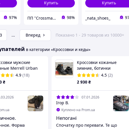
ь
Купить
Купить
97%
98%
9
ПП "Crossmaster"
_nata_shoes_
3
...
Вперед
Показано 1 - 29 товаров из 10000+
упателей
в категории «Кроссовки и кеды»
ссовки мужские
Кроссовки кожаные
аные Merrell Urban
зимние, ботинки
uck Brown
спортивные Salomon
4.9
(18)
4.5
(2)
Dragon Skin Winter Black
0
₴
2 930
₴
.03.2026
07.01.2026
Ігор В.
+
4
+
1
rom.ua
Куплено на Prom.ua
личное.
Непогані
чное. Форма
Спочатку про переваги. Те що