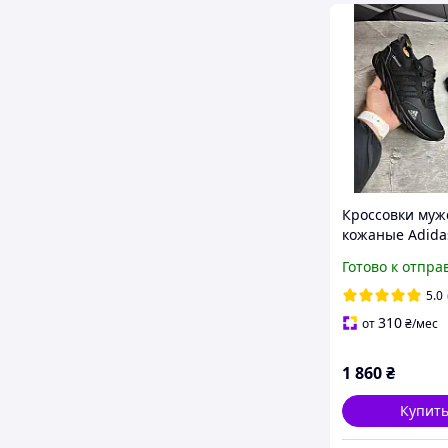
Кроссовки муж
кожаные Adida
Climacool Black
Готово к отпра
5.0
310
от
₴
/мес
1 860
₴
Купит