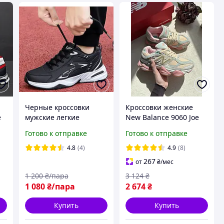
Черные кроссовки
Кроссовки женские
е
мужские легкие
New Balance 9060 Joe
кроссовки мужские
Freshgoods Inside
Готово к отправке
Готово к отправке
мужские кроссовки
Voices Baby Shower
осень
Blue Нью Баланс 9060
4.8
(4)
4.9
(8)
Джо Войс женские
267
от
₴
/мес
замша
1 200
₴/пара
3 124
₴
1 080
₴/пара
2 674
₴
Купить
Купить