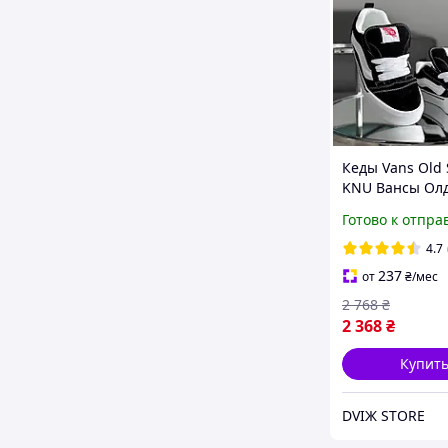
Кеды Vans Old 
KNU Вансы Олд
Кну низкие уни
Готово к отпра
черно-белые 
демисезон дут
4.7
237
от
₴
/мес
2 768
₴
2 368
₴
Купит
DVIЖ STORE