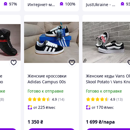
97%
100%
9
Интернет-магазин "На складе"
JustUkraine - интернет магазин мужской и женской обуви
е
Женские кроссовки
Женские кеды Vans O
мо
Adidas Campus 00s
Skool Potato \ Vans Kn
wift
Skool \ Ванс Олд Скул 
вке
Готово к отправке
Готово к отправке
40
(8)
4.9
(14)
4.9
(13)
225
170
от
₴
/мес
от
₴
/мес
1 350
₴
1 699
₴/пара