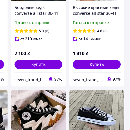
Бордовые кеды
Высокие красные кеды
converse all star 36-41
converse all star 36-41
размера Женские
размера
Готово к отправке
Готово к отправке
ые
Высокие кеды
бордовые
5.0
(6)
4.6
(8)
210
141
от
₴
/мес
от
₴
/мес
2 100
₴
1 410
₴
Купить
Купить
9%
97%
97%
seven_trand_look
seven_trand_look