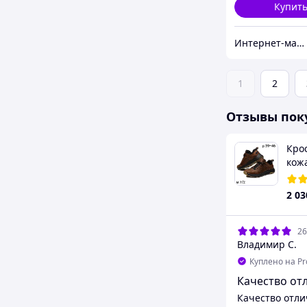
Купит
Интернет-магазин «Step Master»
1
2
Отзывы пок
Кро
кож
Nub
2 03
26
Владимир С.
Куплено на P
Качество от
Качество отли