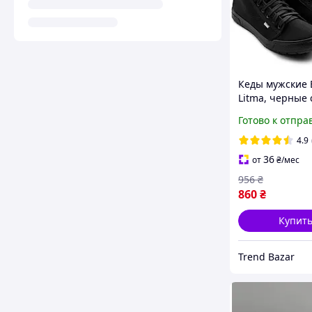
Кеды мужские 
Litma, черные 
черной подош
Готово к отпра
4.9
36
от
₴
/мес
956
₴
860
₴
Купит
Trend Bazar