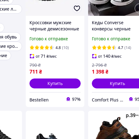
Кроссовки мужские летние
Кроссовки мужские
Кеды Converse
e
черные демисезонные
конверсы черные
высокие all star кеды
я обувь
Готово к отправке
Готово к отправке
Converse мужские и
Мужские осенние кроссовки
женские черно белы
4.8
(10)
4.7
(14)
36-41 размер
ние
71
140
от
₴
/мес
от
₴
/мес
790
₴
2 796
₴
711
₴
1 398
₴
Купить
Купить
97%
9
Bestellen
Comfort Plus - Интенет-магазин Термобелья