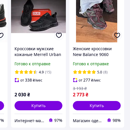
Кроссовки мужские
Женские кроссовки
кожаные Merrell Urban
New Balance 9060
Nubuck Black
Truffle Rich earth Нью
Готово к отправке
Готово к отправке
Беланс 9060 трюфель
замша сетка унисекс
4.9
(15)
5.0
(8)
338
277
от
₴
/мес
от
₴
/мес
3 193
₴
2 030
₴
2 773
₴
Купить
Купить
7%
97%
98%
Интернет-магазин «Step Master»
Магазин одежды обуви и топовых товаров