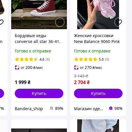
Бордовые кеды
Женские кроссовки
an
converse all star 36-41.
New Balance 9060 Pink
На 2-ю пару Скидка
Vintage Нью Беланс
Готово к отправке
Готово к отправке
-100 грн
9060 розовые замша с
потертостями для
4.6
(8)
5.0
(9)
девушек
200
270
от
₴
/мес
от
₴
/мес
3 143
₴
1 999
₴
2 704
₴
Купить
Купить
7%
89%
98%
Bandera_shop
Магазин одежды обуви и топовых товаров