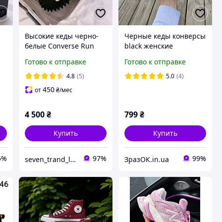
Высокие кеды черно-
Черные кеды конверсы
белые Converse Run
black женские
Star Motion Platform
подростковые унисекс
Готово к отправке
Готово к отправке
унисекс 36-41
тканевые летние
е
текстиль
4.8
(5)
5.0
(4)
450
от
₴
/мес
4 500
₴
799
₴
Купить
Купить
5%
97%
99%
seven_trand_look
ЗразОК.in.ua