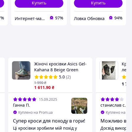
Купить
Купить
7%
97%
94%
Интернет-магазин «Step Master»
Ловка Обновка
Жіночі кросівки Asics Gel-
Крос
Kahana 8 Beige Green
летн
асикс гель кахана
Oliv
5.0
(2)
1 990
₴
1 78
1 611
.90
₴
15.09.2025
31.
Ганна П.
станислав с.
Куплено на Prom.ua
Куплено на Pr
Супер кроси для походу в гори!
Можливо варт
Ці кросівки зробили мій похід у
Досвід викори