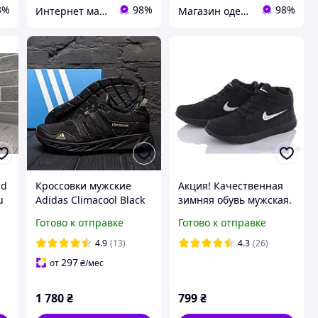
3%
98%
98%
Интернет магазин Семицвет
Магазин одежды обуви и топовых товаров
ld
Кроссовки мужские
Акция! Качественная
u
Adidas Climaсool Black
зимняя обувь мужская.
\
кожа-сетка
Мужские зимние
Готово к отправке
Готово к отправке
ботинки, кроссовки,
4.9
(13)
4.3
(26)
297
от
₴
/мес
1 780
₴
799
₴