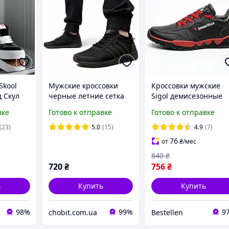
Skool
Мужские кроссовки
Кроссовки мужские
 Скул
черные летние сетка
Sigol демиcезонные
секс
черные
вке
Готово к отправке
Готово к отправке
замша
ые
(23)
5.0
(15)
4.9
(7)
76
от
₴
/мес
840
₴
720
₴
756
₴
ь
Купить
Купить
98%
99%
9
chobit.com.ua
Bestellen