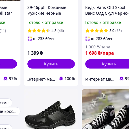
овые
39-46рр!!! Кожаные
Кеды Vans Old Skool
ll star
мужские черные
Ванс Олд Скул черно-
унисекс
прошитые харьковские
белые мужские
вке
Готово к отправке
Готово к отправке
кроссовки!!!
женские подростков
(11)
4.8
(46)
5.0
(65)
233
283
от
₴
/мес
от
₴
/мес
1 900
₴/пара
1 399
₴
1 698
₴/пара
ь
Купить
Купить
97%
100%
9
Інтернет-магазин взуття "Мінімалочка"
Интернет магазин одежды и обуви " Rare "
ские
Зимние мужские кроссовки
ские