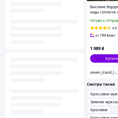
Высокие борд
кеды converse a
36-40 размера 
Готово к отпра
4.9
199
от
₴
/мес
1 989
₴
Купит
seven_trand_look
Смотри также
Кроссовки муж
Кросовки
Кроссовки жен