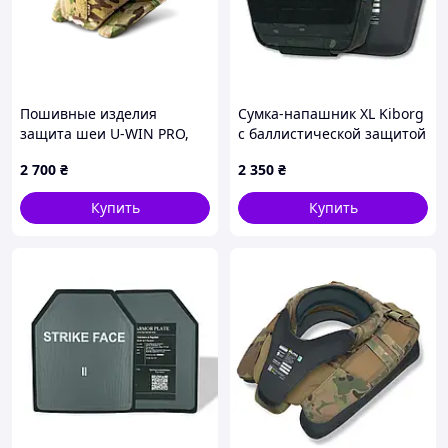
Пошивные изделия
Сумка-напашник XL Kiborg
защита шеи U-WIN PRO,
с баллистической защитой
MultiCam
2 класс Militex Черный
2 700
₴
2 350
₴
Мультикам
Купить
Купить