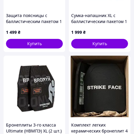
Защита поясницы с
Сумка-напашник XL с
баллистическим пакетом 1
баллистическим пакетом 1
класс защиты Kiborg Khaki
класс защиты Kiborg GU
1 499
₴
1 999
₴
Сordura Pixel
Купить
Купить
Бронеплиты 3-го класса
Комплект легких
Ultimate (НВМПЭ) XL (2 шт.)
керамических бронеплит 4