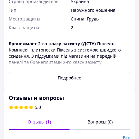
Страна производитель
Украина
Тип
Наружного ношения
Место защиты
Спина
,
Грудь
Класс защиты
2
Бронежилет 2-го класу захисту (ДСТУ) Піксель
Комплект плитоноски Піксель з системою швидкого
скидання, 3 підсумками під магазини на передній
панелі та бронеплитами 2-го класу захисту
ДСТУ 8782:2018
Подробнее
Основні переваги:
Надійність:
Захист від куль калібрів 7.62 х 25
мм. Пст (57-Н-134с)
Отзывы и вопросы
Легка вага:
Всього 6.1 кг
Ергономічність:
Полегшена плитоноска з
5.0
легкими бронеплитами.
Характеристики:
Отзывы (1)
Вопросы (0)
Матеріал плит:
бронесталь.
Захист:
2 клас ДСТУ 8782:2018
Все