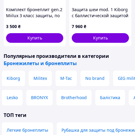
Комплект бронеплит gen.2
Защита шеи mod. 1 Kiborg
Miilux 3 класс защиты, по
с баллистической защитой
2,9 кг
2 класс Militex Мультикам
3 500
₴
7 960
₴
Купить
Купить
Популярные производители
в категории
Бронежилеты и бронеплиты
Kiborg
Militex
M-Tac
No brand
GIG mili
Lesko
BRONYX
Brotherhood
Балістика
ТОП теги
Легкие бронеплиты
Рубашка для защиты под бронежи