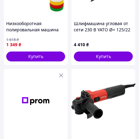
ценят качество, мобильность и удобство в уходе за
автомобилем.
Низкооборотная
Шлифмашина угловая от
полировальная машина
сети 230 В YATO Ø= 125/22
GFR 1000 Вт 230 В / 50–60
мм. P= 1700 Вт, 10500 об/
1 618
₴
Гц (с кругами) полировка
мин, М14 [6]
1 349
₴
4 410
₴
для автомобиля
Купить
Купить