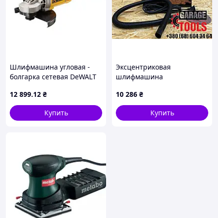
Шлифмашина угловая -
Эксцентриковая
болгарка сетевая DeWALT
шлифмашина
DWE496
Ексцентрикова електрична
12 899
.12
₴
10 286
₴
шліфувальна машина
Купить
Купить