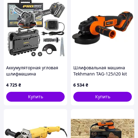
Аккумуляторная угловая
Шлифовальная машина
шлифмашина
Tekhmann TAG-125/i20 kit
бесщеточная ProCraft
(848392)
4 725
₴
6 534
₴
Industrial AG125B (1акб)
кейс :BRASIL:
Купить
Купить