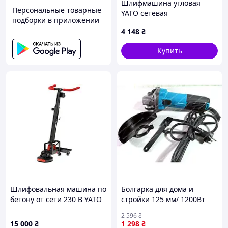
Шлифмашина угловая
Персональные товарные
YATO сетевая
подборки в приложении
бесщеточная: 1050 Вт,
4 148
₴
Ø=125мм,регул.обер-3000-
11000 об/х плавный пуск
Купить
Шлифовальная машина по
Болгарка для дома и
бетону от сети 230 В YATO
стройки 125 мм/ 1200Вт
с диском Ø= 180 мм. P=
Grand (Чехия), Мини ушм,
2 596
₴
1500 Вт, с опорой [1]
Мини болгарка с
15 000
₴
1 298
₴