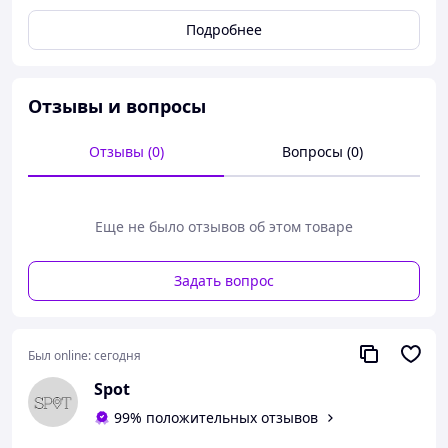
диаметр диска 254 мм крас
Подробнее
Отзывы и вопросы
Отзывы (0)
Вопросы (0)
Еще не было отзывов об этом товаре
Задать вопрос
Был online:
сегодня
Автомобильная полировальная машинка Einhell
Spot
CE-CB 18/254 Li Solo Power X-Change,
беспроводная, поставляется без аккумулятора и
99% положительных отзывов
зарядного устройства, красный