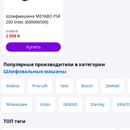
Шлифмашина METABO FSR
200 Intec (600066500)
2 099
₴
2 059
₴
Купить
Популярные производители
в категории
Шлифовальные машины
Makita
Procraft
Yato
Bosch
DeWalt
Milwaukee
Vitals
GRAND
Stanley
KRAI
ТОП теги