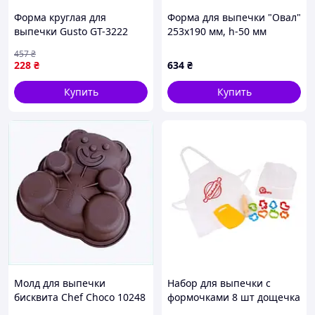
Форма круглая для
Форма для выпечки "Овал"
выпечки Gusto GT-3222
253х190 мм, h-50 мм
22x6,8 см разъемная
Martellato 2H5X22
457
₴
форма со съемным дном и
228
₴
634
₴
антипригарным
покрытием для выпечки
Купить
Купить
тортов
Молд для выпечки
Набор для выпечки с
бисквита Chef Choco 10248
формочками 8 шт дощечка
большой, C871B5100
скалка для детей ТехноК