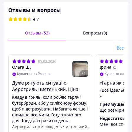
⏱
Экономия времени
— не нужно мыть чашу
Отзывы и вопросы
после готовки
4.7
🍪
Аккуратная выпечка
— изделия сохраняют
форму и не прилипают
Отзывы (53)
Вопросы (0)
♻
Одноразовые
— использовали и выбросили
🔥
Термостойкий пергамент
— подходит для
Все
высоких температур
05.02.2026
09.
🏠 Подходят для:
Ольга Ш.
Ірина К.
аэрогриля
+
1
Куплено на Prom.ua
Куплено на Pro
мультипечи
Дуже рятують ситуацію.
«Гарна якість 
Аерогриль чистенький. Ціна
«Все ідеально 
мини-духовки
супер!
»
Кладу в гриль, коли роблю гарячі
Отличны для выпечки, запекания овощей, мяса,
бутерброди, або у силіконову форму,
Преимуществ
десертов и закусок.
щоб підстрахувати. Набагато легше і
Що розміри іде
швидше все мити. Готую кожного
📏 Характеристики:
Недостатки
дня. Іноді два рази на день.
Мені все сподо
Размер: 20х
20 × 4,5 см
Аерогриль вже тиждень чистенький.