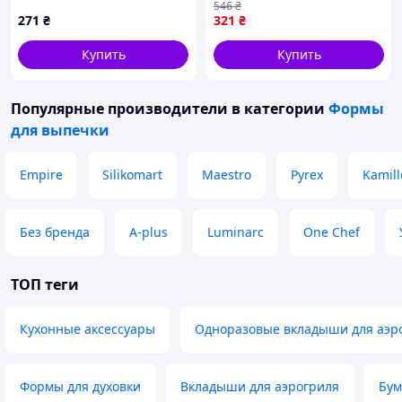
546
₴
FK-13223
271
₴
321
₴
Купить
Купить
Популярные производители
в категории
Формы
для выпечки
Empire
Silikomart
Maestro
Pyrex
Kamill
Без бренда
A-plus
Luminarc
One Chef
ТОП теги
Кухонные аксессуары
Одноразовые вкладыши для аэр
Формы для духовки
Вкладыши для аэрогриля
Бум