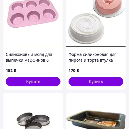
Силиконовый молд для
Форма силиконовая для
выпечки маффинов 6
пирога и торта втулка
ячеек H8853C5E28
Завиток круглая
152
₴
170
₴
Купить
Купить