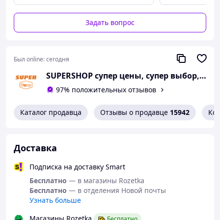
Набагато легше мити. Дякую!
Материал: пергаментная бумага
Преимущества
Количество в упаковке:
50 шт
Задать вопрос
Чітко підходить під розміри грилю.
Тип: одноразовые
Недостатки
Немає
💡 Удобно, красиво и практично — идеальны для
ежедневного использования и праздников.
Был online:
сегодня
SUPERSHOP супер цены, супер выбор, супер покупки!
97% положительных отзывов
Каталог продавца
Отзывы о продавце
15942
Ко
Доставка
Подписка на доставку Smart
Бесплатно
— в магазины Rozetka
Бесплатно
— в отделения Новой почты
Узнать больше
Магазины Rozetka
Бесплатно