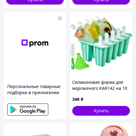
Силиконовая форма для
Персональные товарные
мороженого KAR142 на 10
подборки в приложении
отсеков • Набор для
346
₴
домашнего мороженого с
палочками, щеточкой и
Купить
лейкой