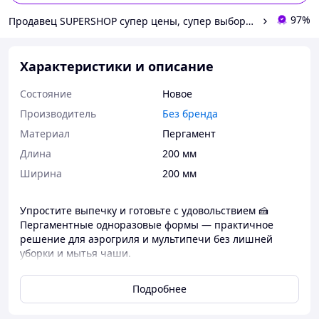
97%
Продавец SUPERSHOP супер цены, супер выбор, супер покупки!
Характеристики и описание
Состояние
Новое
Производитель
Без бренда
Материал
Пергамент
Длина
200 мм
Ширина
200 мм
Упростите выпечку и готовьте с удовольствием 🍰
Пергаментные одноразовые формы — практичное
решение для аэрогриля и мультипечи без лишней
уборки и мытья чаши.
✅ Почему стоит выбрать именно эти формы:
Подробнее
🧼
Чистота без усилий
— жир и крошки
остаются в форме