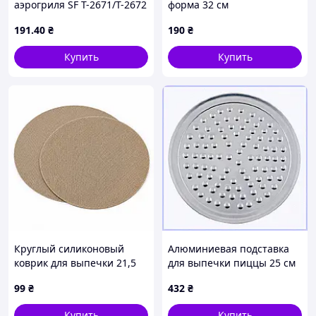
аэрогриля SF T-2671/T-2672
форма 32 см
20×20 см с ручками
антипригарная сталь
191
.40
₴
190
₴
8C71506E6
Купить
Купить
Круглый силиконовый
Алюминиевая подставка
коврик для выпечки 21,5
для выпечки пиццы 25 см
см, 2 шт | Многоразовый
773E91M5H5
99
₴
432
₴
антипригарный коврик
для духовки
Купить
Купить