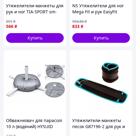
кардио-тренировках утяжелители могут
Утяжелители-манжеты для
NS Утяжелители для ног
использоваться для увеличения интенсивности и
рук и ног TIA-SPORT sm-
Mega Fit и рук EasyFit
усиления нагрузки.
1353, 2x2,5 кг, Time Toys
наборные жилет 0,5-5 кг
691
₴
994
.80
₴
(пара) Nes22/Q
566
₴
833
₴
Заказывайте с доставкой по Украине сейчас!
Купить
Купить
Обважнювач для парасолі
Утяжелители-манжеты
10 л (водяний) HYSUID
песок G87196-2 для рук и
ног нейлоновые 2 х 1,0 кг