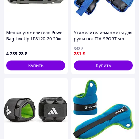
Мешок утяжелитель Power
Утяжелители-манжеты для
Bag LiveUp LP8120-20 20кг
рук и ног TIA-SPORT sm-
черный-серый для
1348, 2x0,5 кг, Vse-detyam
348
₴
кроссфита и
4 239
.28
₴
281
₴
функционального
тренинга
Купить
Купить