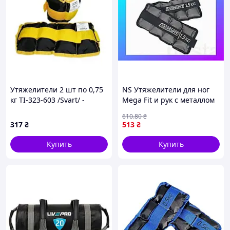
Утяжелители 2 шт по 0,75
NS Утяжелители для ног
кг TI-323-603 /Svart/ -
Mega Fit и рук с металлом
stunning-products-for-life-
EasyFit Metal 1,5 кг (пара)
610
.80
₴
Nes22/Q
317
₴
513
₴
Купить
Купить