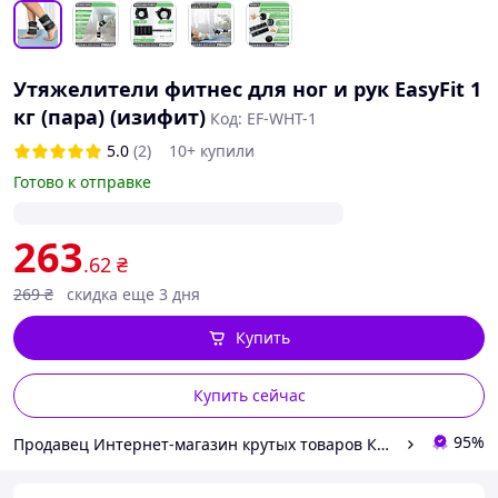
Утяжелители фитнес для ног и рук EasyFit 1
кг (пара) (изифит)
Код: EF-WHT-1
5.0
(2)
10+ купили
Готово к отправке
263
.62
₴
269
₴
скидка еще 3 дня
Купить
Купить сейчас
95%
Продавец Интернет-магазин крутых товаров КРУТО!