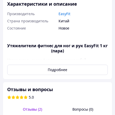
Характеристики и описание
Производитель
EasyFit
Страна производитель
Китай
Состояние
Новое
Утяжелители фитнес для ног и рук EasyFit 1 кг
(пара)
Утяжелитель весом 1 кг представляет собой
универсальный спортивный аксессуар, который может
Подробнее
значительно улучшить качество тренировок и помочь
достичь разнообразных целей в фитнесе и спорте.
Базой для этих утяжелителей служит усиленная и
специально пропитанная ткань "Оксфорд",
Отзывы и вопросы
выделяющаяся не только высочайшей прочностью, но
5.0
и непревзойденной стойкостью к износу. Каждый шов
тщательно выстрочен двойной капроновой нитью,
обеспечивая уникальную долговечность изделия.
Отзывы (2)
Вопросы (0)
Ремни, изготовленные из ультра сильного нейлона,