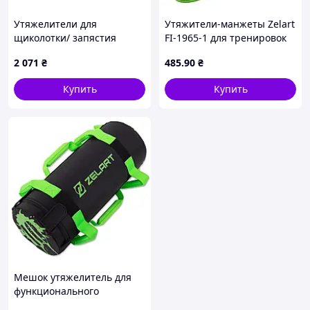
Утяжелители для
Утяжители-манжеты Zelart
щиколотки/ запястия
FI-1965-1 для тренировок
Adidas Performance Ankle
неопрен 2х0,5кг с
2 071
₴
485
.90
₴
черный, зеленый Уни 0.5
фиксацией на большом
кг ADWT-12630
пальце
Купить
Купить
Мешок утяжелитель для
функционального
тренинга Power Bag Zelart