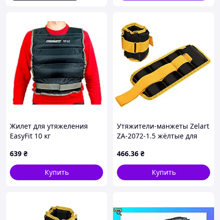
Жилет для утяжеления
Утяжители-манжеты Zelart
EasyFit 10 кг
ZA-2072-1.5 жёлтые для
тренировок рук и ног
639
₴
466
.36
₴
Купить
Купить