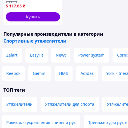
5 387
₴
TA-7825-10 10кг черный-
5 117
.65
₴
зеленый
Купить
Популярные производители
в категории
Спортивные утяжелители
Zelart
EasyFit
Newt
Power system
Corni
Reebok
Gemini
HMS
Adidas
York Fitnes
ТОП теги
Утяжелители
Утяжелители для спорта
Утяжелите
Ролик для укрепления спины и рук
Тренажер для рук н