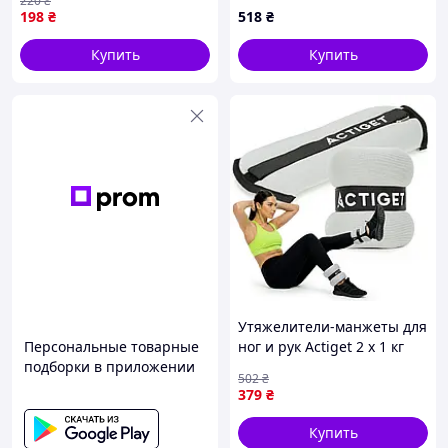
220
₴
198
₴
518
₴
Купить
Купить
Утяжелители-манжеты для
Персональные товарные
ног и рук Actiget 2 x 1 кг
подборки в приложении
ACT0128 Grey/Black
502
₴
379
₴
Купить