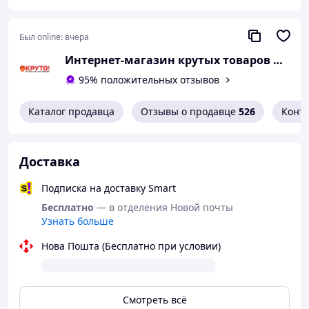
L
17 см
15 см
30 см
XL
18 см
16 см
30 см
Был online:
вчера
Измерьте обхват ноги на 10 см выше и ниже коленной
чашечки и выберите размер по таблице. Бандаж
Интернет-магазин крутых товаров КРУТО!
должен сидеть плотно, без пережатия.
95% положительных отзывов
🔧 Характеристики:
Вес: 135 г | Длина: 30 см
Каталог продавца
Отзывы о продавце
526
Конт
Материалы: нейлон, спандекс, латекс, силикон,
пружинная сталь
📦 Комплектация: 1 бандаж EasyFit
Доставка
🧽 Уход: ручная стирка в прохладной воде.
Подписка на доставку Smart
Бесплатно
— в отделения Новой почты
Узнать больше
Нова Пошта (Бесплатно при условии)
Смотреть всё