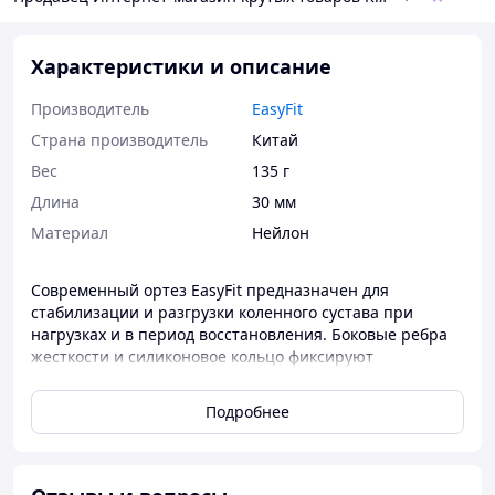
Характеристики и описание
Производитель
EasyFit
Страна производитель
Китай
Вес
135 г
Длина
30 мм
Материал
Нейлон
Современный ортез EasyFit предназначен для
стабилизации и разгрузки коленного сустава при
нагрузках и в период восстановления. Боковые ребра
жесткости и силиконовое кольцо фиксируют
надколенник, снижая давление и контролируя его
положение.
Подробнее
Компрессионная ткань с 3D-плетением плотно
прилегает к ноге, уменьшает отечность, улучшает
кровообращение и сохраняет комфорт при движении.