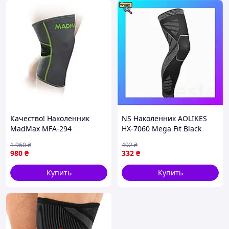
Качество! Наколенник
NS Наколенник AOLIKES
MadMax MFA-294
HX-7060 Mega Fit Black
Zahoprene Knee Support
компрессионный чулок L
1 960
₴
492
₴
Dark Grey/Green (1шт.) M -
Nes22/Q
980
₴
332
₴
Гарантия! Сервис!
Купить
Купить