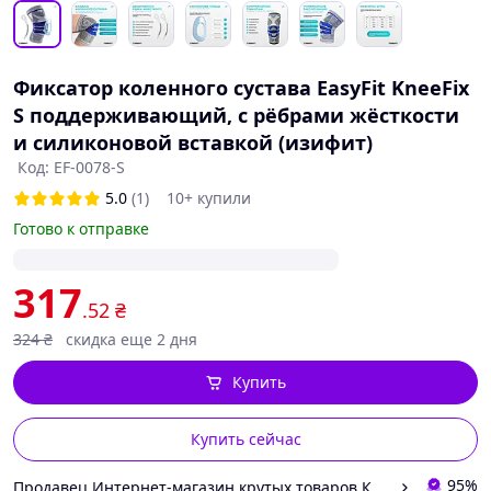
Фиксатор коленного сустава EasyFit KneeFix
S поддерживающий, с рёбрами жёсткости
и силиконовой вставкой (изифит)
Код: EF-0078-S
5.0
(1)
10+ купили
Готово к отправке
317
.52
₴
324
₴
скидка еще 2 дня
Купить
Купить сейчас
95%
Продавец Интернет-магазин крутых товаров КРУТО!