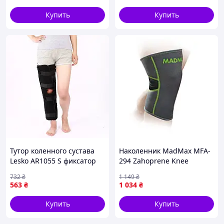
G H 42-5221-009-11
Купить
Купить
Тутор коленного сустава
Наколенник MadMax MFA-
Lesko AR1055 S фиксатор
294 Zahoprene Knee
коленного сустава
Support Dark Grey/Green
732
₴
1 149
₴
(1шт.) M
563
₴
1 034
₴
Купить
Купить