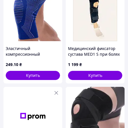
Эластичный
Медицинский фиксатор
компрессионный
сустава MED1 S при болях
наколенник SIBOTE ST-
в колене M88T36140
249
.10
₴
1 199
₴
7028 синий для
тренировок S-M
Купить
Купить