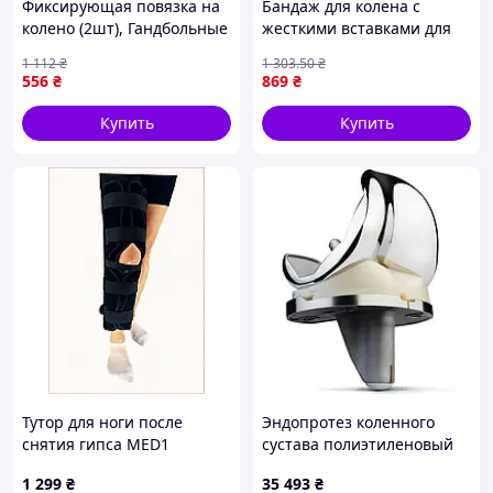
Фиксирующая повязка на
Бандаж для колена с
колено (2шт), Гандбольные
жесткими вставками для
наколенники,
реабилитации после
1 112
₴
1 303
.50
₴
Наколенники для
травм и операций на
556
₴
869
₴
коленного су Доставка по
суставе FLAME
Украине
Купить
Купить
Тутор для ноги после
Эндопротез коленного
снятия гипса MED1
сустава полиэтиленовый
черный XL 883X6147X
вкладыш Zimmer Persona
1 299
₴
35 493
₴
11 мм для правого колена