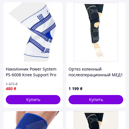
Наколінник Power System
Ортез коленный
PS-6008 Knee Support Pro
послеоперационный МЕД1
Blue/White (1шт.) S/M-
45 см длина, 8M836B140
1 371
₴
(Мрія)
480
₴
1 199
₴
Купить
Купить