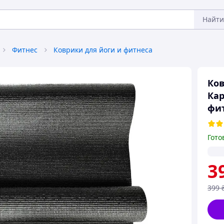
Найти
Фитнес
Коврики для йоги и фитнеса
Ков
Кар
фит
Гото
3
399