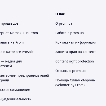
О нас
 продавцов
О prom.ua
ернет-магазин
на Prom
Работа в prom.ua
авать на Prom
Контактная информация
 в Каталоге ProSale
Защита прав на контент
 — медиа для
Content right protection
ателей
Отзывы о prom.ua
 интернет-предпринимателей
Кращі
Помощь Силам обороны
(Volonter by Prom)
льское соглашение
онфиденциальности