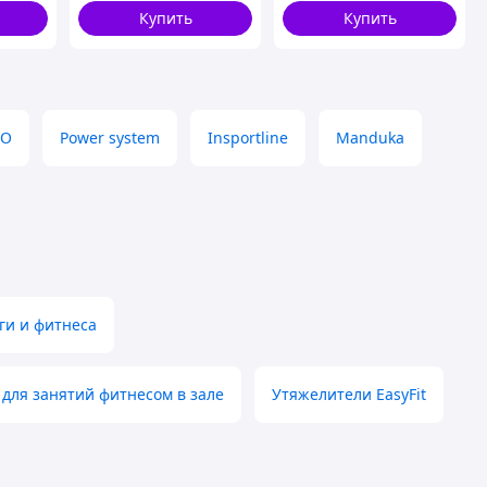
Купить
Купить
JO
Power system
Insportline
Manduka
ги и фитнеса
 для занятий фитнесом в зале
Утяжелители EasyFit