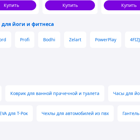
Crane черная Nes22/Q
Купить
Купить
Купить
 для йоги и фитнеса
ord
Profi
Bodhi
Zelart
PowerPlay
4FIZ
Коврик для ванной прачечной и туалета
Часы для йо
EVA для Т-Рок
Чехлы для автомобилей из пвх
Гантель