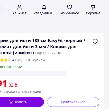
Кабинет
Уведомления
Избранное
Корзина
рик для йоги 183 см EasyFit черный /
емат для йоги 3 мм / Коврик для
неса (изифит)
Код: EF-1927-BK
4.0
(1)
10+ купили
во к отправке
91
.02
₴
₴
скидка только сегодня
Купить
Купить сейчас