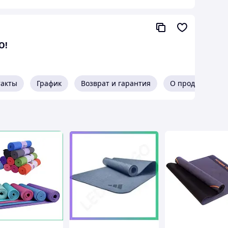
О!
такты
График
Возврат и гарантия
О продавце
н из
плотного EVA
— износостойкого,
личие от большинства аналогов с плотностью 60–
чивает отличную прочность, устойчивость к
лярных нагрузках.