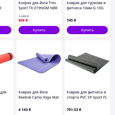
Колрик для йоги Trex
Коврик для туризма и
9
Sport TX-019NGM NBR
фитнеса 10мм G-10G
1см 190х80 черный
1 240
₴
новый
868
₴
745
₴
еса
Купить
Купить
 для
Коврик для йоги
Коврик для фитнеса и
Reebok Camo Yoga Mat
спорта PVC SP-Sport FI-
фиолетовый Уни 176 х
8722 цвета в
61 х 0,5 см RAYG-
ассортименте
4 143
₴
701
.52
₴
11045PL