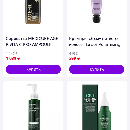
Сироватка MEDICUBE AGE-
Крем для об'єму виткого
R VITA C PRO AMPOULE
волосся La'dor Volumising
Curl Cream 80ml
1 142
₴
419
₴
1 088
₴
399
₴
Купить
Купить