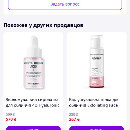
Задать вопрос
– Предназначен для использования при любых
погодных условиях
- Позволяет быстро остановить кровотечения,
угрожающие жизни
Похожее у других продавцов
– накладывается одной рукой
Зволожувальна сироватка
Відлущувальна пінка для
для обличчя 4D Hyaluronic
обличчя Exfoliating Face
Acid Mr.SCRUBBER 30 ml
foam RECARE 150 мл
599
₴
280
₴
570
₴
267
₴