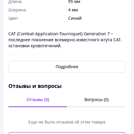
Длина
95 мм
Ширина
4 мм
Цвет
Синий
CAT (Combat-Application-Tourniquet) Generation 7 –
последнее поколение всемирно известного жгута САТ.
остановки кровотечений.
Инструкция по использованию:
Наложите жгут в верхней части плеча или бедра, после
Подробнее
чего проденьте ремень в скобу, затяните его до упора и
зафиксируйте свободную часть ремешка, используя
застежку велкро.
Отзывы и вопросы
Проводите вращение стержня-фиксатора до
прекращения кровотечения.
Отзывы (0)
Вопросы (0)
Зафиксируйте стержень-фиксатор в специальной
скобе.
Застегните скобы липучкой и запишите время
наложения жгута.
Еще не было отзывов об этом товаре
Достоинства и особенности:
– Компактный и эффективный