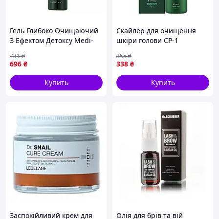
Гель Глибоко Очищаючий
Скайлер для очищення
З Ефектом Детоксу Medi-
шкіри голови CP-1
Peel Algo-Tox Deep Clear
ESTHETIC HOUSE TEA TREE
731
₴
355
₴
150ml
MINT SCALER 120ml
696
₴
338
₴
Купить
Купить
Заспокійливий крем для
Олія для брів та вій