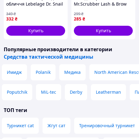
обличчя Lebelage Dr. Snail
Mr.Scrubber Lash & Brow
Cure Cream 70ml
Oil Complex 10ml
349
₴
299
₴
332
₴
285
₴
Купить
Купить
Популярные производители
в категории
Средства тактической медицины
Имидж
Polanik
Медика
North American Resc
Poputchik
MiL-tec
Derby
Leatherman
П
ТОП теги
Турникет cat
Жгут сат
Тренировочный турникет