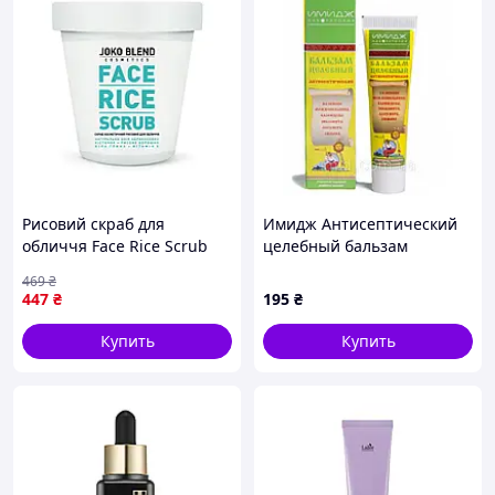
Рисовий скраб для
Имидж Антисептический
обличчя Face Rice Scrub
целебный бальзам
Joko Blend 100 г
469
₴
447
₴
195
₴
Купить
Купить