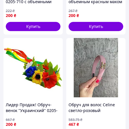
0205-710 с объемными
объемным красным маком
цветами-Sara
0206-761
222
₴
267
₴
200
₴
200
₴
Купить
Купить
Лидер Продаж! Обруч-
Обруч для волос Celine
венок "Украинский" 0205-
светло-розовый
005 с объемными цветами
текстильный, с золотистой
667
₴
583
.75
₴
- КлікБай
металлической эмблемой
200
₴
467
₴