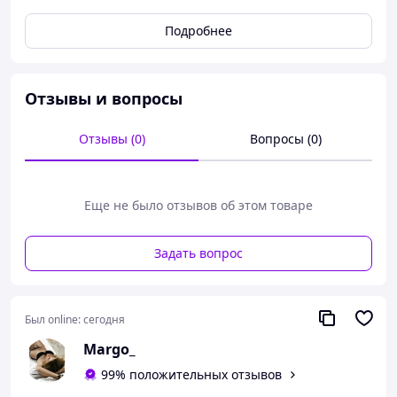
Подробнее
Есть 2 невидимки .
Идеально подойдет для фотосессий , свадеб и день
рождений.
Отзывы и вопросы
Гибкая, можно придать нужную форму по
окружности головы , индивидуально , что очень
Отзывы (0)
Вопросы (0)
удобно.
Еще не было отзывов об этом товаре
Задать вопрос
Был online:
сегодня
Margo_
99% положительных отзывов