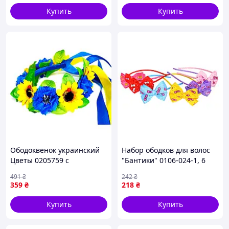
Купить
Купить
Ободоквенок украинский
Набор ободков для волос
Цветы 0205759 с
"Бантики" 0106-024-1, 6
объемными цветами Seli
цветов
491
₴
242
₴
Обідоквінок український
359
₴
218
₴
Квіти 0205759 з обємними
квітами
Купить
Купить