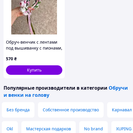
Обруч-венчик с лентами
под вышиванку с пионами,
ручной работы (нежно-
570
₴
розовый).
Купить
Популярные производители
в категории
Обручи
и венки на голову
Без бренда
Собственное производство
Карнавал
Okl
Мастерская подарков
No brand
XUPING