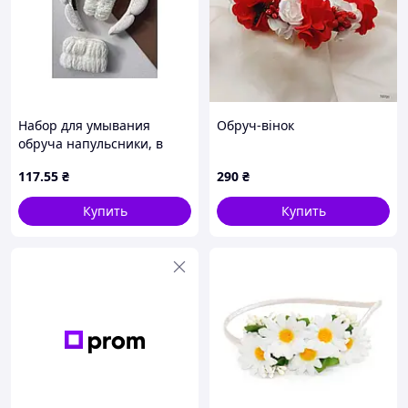
Набор для умывания
Обруч-вінок
обруча напульсники, в
ассортименте
117
.55
₴
290
₴
(20*20*3,5см) 210481 ТМ
EСТЕТ
Купить
Купить