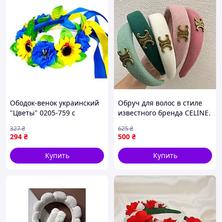
Ободок-венок украинский
Обруч для волос в стиле
"Цветы" 0205-759 с
известного бренда CELINE.
объемными цветами
Изысканные, стильные,
327
₴
625
₴
лаконичные и практичные
294
₴
500
₴
Купить
Купить