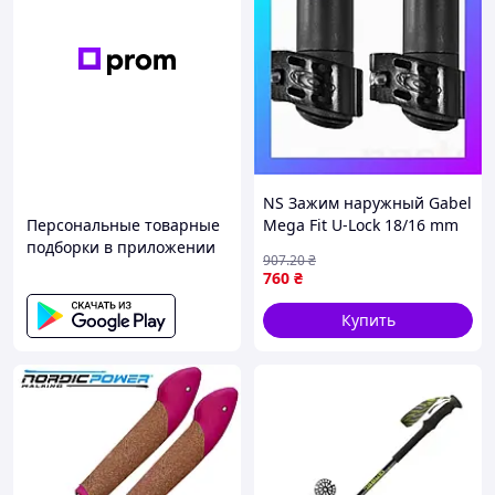
NS Зажим наружный Gabel
Персональные товарные
Mega Fit U-Lock 18/16 mm
подборки в приложении
(7906136160001) Nes22/Q
907
.20
₴
760
₴
Купить