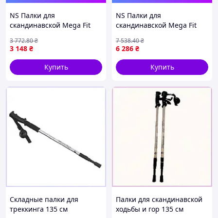
NS Палки для
NS Палки для
скандинавской Mega Fit
скандинавской Mega Fit
ходьбы Vipole Vario Violet
ходьбы Gabel FX-75 Snake
3 772
.80
₴
7 538
.40
₴
DLX (S25 30) Nes22/Q
Carbon 135 Dual Spike
3 148
₴
6 286
₴
(7008351011350) Nes22/Q
Купить
Купить
Складные палки для
Палки для скандинавской
треккинга 135 см
ходьбы и гор 135 см