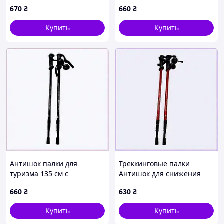
Antishock, 8060A095E
Antishock, T8060091EE
670
₴
660
₴
Купить
Купить
Антишок палки для
Треккинговые палки
туризма 135 см с
Антишок для снижения
каучуковой ручкой,
нагрузки на колени,
660
₴
630
₴
806AP008M8
8E0600XH89
Купить
Купить