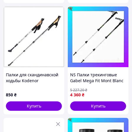
Палки для скандинавской
NS Палки трекинговые
ходьбы Kodenor
Gabel Mega Fit Mont Blanc
телескопические пара 135
Tour Light Black
5 227
.20
₴
см Silver, 80XH60023
(7008445500000) Nes22/Q
850
₴
4 360
₴
Купить
Купить