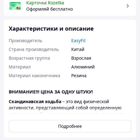
Карточка Rozetka
Оформляй бесплатно
Характеристики и описание
Производитель
EasyFit
Страна производитель
Китай
Возрастная группа
Взрослая
Материал
Алюминий
Материал наконечника
Резина
ВНИМАНИЕ!!! ЦЕНА ЗА ОДНУ ШТУКУ!
Скандинавская ходьба
– это вид физической
активности, представляющий собой определенную
методику ходьбы с использованием палок. У данного
вида несколько названий, объясняющих место его
Подробнее
появления: северная ходьба, нордическая ходьба,
финская ходьба. В основе методики – летние
тренировки лыжников Финляндии, обеспечивающие