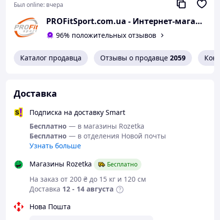
Повышение работоспособности верхней части
Был online:
вчера
позвоночника.
Снятие мышечного напряжения в области
PROFitSport.com.ua - Интернет-магазин спортинвентаря
плеч.
96% положительных отзывов
Устранение лишнего веса, поскольку сжигает
на 20-40% больше калорий, чем обычная
Каталог продавца
Отзывы о продавце
2059
Кон
прогулка.
Характеристики треккинговой палки EasyFit:
Доставка
Материал: Легкий и прочный алюминиевый
сплав
Подписка на доставку Smart
Количество сегментов: 3
Ручки: резина
Бесплатно
— в магазины Rozetka
Антишок-система
Бесплатно
— в отделения Новой почты
Длина в сложенном состоянии: 64 см
Узнать больше
Максимальная длина в разложенном
состоянии: 135 см
Магазины Rozetka
Бесплатно
Диаметр: 14/16/18 мм
На заказ от 200 ₴ до 15 кг и 120 см
3 форсунки в комплекте: для асфальта, снега,
Доставка
12 - 14 августа
песка
Нова Пошта