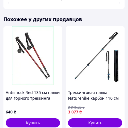
Похожее у других продавцов
Antishock Red 135 см палки
Треккинговая палка
для горного треккинга
Naturehike карбон 110 см
K86M0B7548
голубая
3 846
.25
₴
640
₴
3 077
₴
Купить
Купить