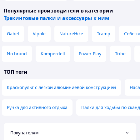
Популярные производители
в категории
Трекинговые палки и аксессуары к ним
Gabel
Vipole
NatureHike
Tramp
Собств
No brand
Komperdell
Power Play
Tribe
ТОП теги
Краскопульт с легкой алюминиевой конструкцией
Наса
Ручка для активного отдыха
Палки для ходьбы по скан
Покупателям