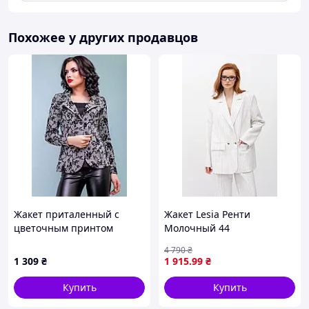
Похожее у других продавцов
Жакет приталенный с
Жакет Lesia Ренти
цветочным принтом
Молочный 44
(16271000044) D15-2026
4 790
₴
1 309
₴
1 915
.99
₴
Купить
Купить