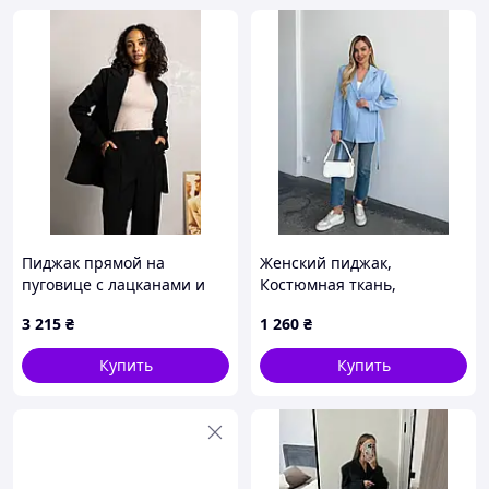
Пиджак прямой на
Женский пиджак,
пуговице с лацканами и
Костюмная ткань,
карманами-клапанами
размеры 42-44, 46-48,
3 215
₴
1 260
₴
Голубой
Купить
Купить