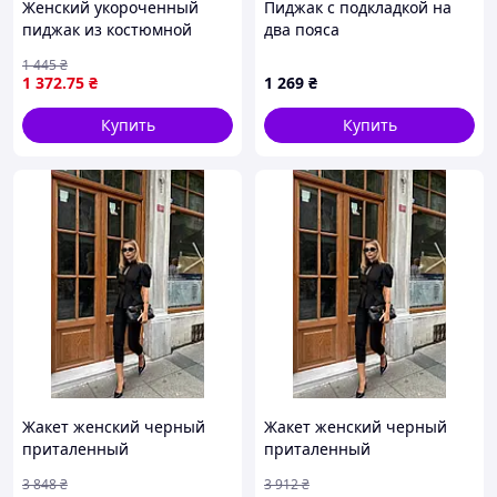
Женский укороченный
Пиджак с подкладкой на
пиджак из костюмной
два пояса
ткани с декоративными
1 445
₴
ремешками и подкладкой
1 372
.75
₴
1 269
₴
Купить
Купить
Жакет женский черный
Жакет женский черный
приталенный
приталенный
демисезонный
демисезонный
3 848
₴
3 912
₴
классический DBUY Жакет
классический Toyvoo Жакет