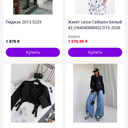
Пиджак 2013.5229
Жакет Lesia Сейшен Белый
42 (16404000042) D15-2026
3 590
₴
1 878
₴
1 076
.99
₴
Купить
Купить