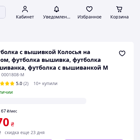
Кабинет
Уведомления
Избранное
Корзина
болка с вышивкой Колосья на
ом, футболка вышивка, футболка
иванка, футболка с вышиванкой M
: 0001808-M
5.0
(2)
10+ купили
личии
67
т
₴
/мес
70
₴
₴
скидка еще 23 дня