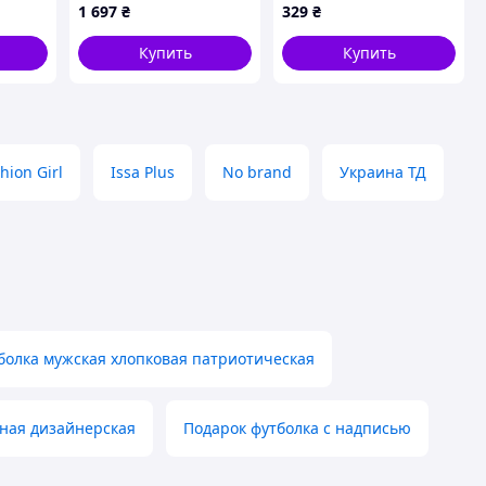
(Серый M)
8468C32TC2
1 697
₴
329
₴
Купить
Купить
hion Girl
Issa Plus
No brand
Украина ТД
болка мужская хлопковая патриотическая
ная дизайнерская
Подарок футболка с надписью