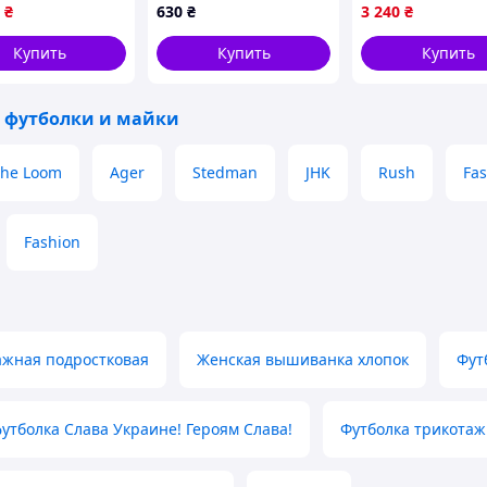
икотажа цвет
2700-VO
₴
630
₴
3 240
₴
да размер XS ТМ
Y
Купить
Купить
Купить
 футболки и майки
 the Loom
Ager
Stedman
JHK
Rush
Fas
Fashion
ажная подростковая
Женская вышиванка хлопок
Фут
утболка Слава Украине! Героям Слава!
Футболка трикотаж