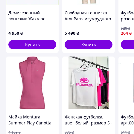
Демисезонный
Свободная тенниска
Футбо
лонгслив Жакмюс
Ami Paris изумрудного
розова
базовая модель
цвета S, 866744HEE1
ANU54
528
₴
зеленая 859454E7H
повсе
4 950
₴
5 490
₴
264
₴
стиль
комфо
Купить
Купить
SHELL
Похожие товары по характеристикам
Майка Montura
Женская футболка,
Футбо
Summer Play Canotta
цвет белый, размер S -
арт.00
Woman XS Baton
XXL - оверсайз
повсе
4 103
₴
975
₴
511
₴