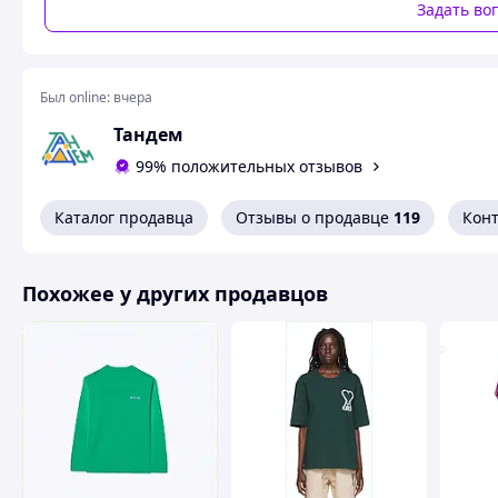
В наличии ро
Задать во
XXS
XS
Был online:
вчера
S
Тандем
M
99% положительных отзывов
L
XL
Каталог продавца
Отзывы о продавце
119
Кон
XXL
XXXL
Похожее у других продавцов
При заказе в примечаниях ук