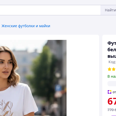
Найти
Женские футболки и майки
Фут
бел
выш
Код
В на
о
6
770