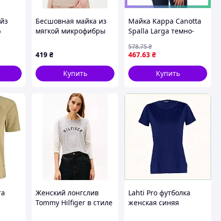
айз
Бесшовная майка из
Майка Kappa Canotta
%
мягкой микрофибры
Spalla Larga темно-
Giulia CAMISOLE
синяя L для женщин
578
.75
₴
оски
naturale, S/M
спортивная стильная
419
₴
467
.63
₴
блуза с широкими
бретеля SKU_K2401
Купить
Купить
BluNavy
ra
Женский лонгслив
Lahti Pro футболка
Tommy Hilfiger в стиле
женская синяя
Beige
колор-блок 1161146238
износостойкая 40213