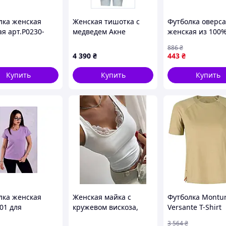
лка женская
Женская тишотка с
Футболка оверс
я арт.P0230-
медведем Акне
женская из 100
E для
Студиос, 8T66M2331
хлопка для
886
₴
дневной носки
повседневной н
4 390
₴
443
₴
ная и
стильная и
ртная от ТМ
комфортная
Купить
Купить
Купить
Y
лка женская
Женская майка с
Футболка Montu
01 для
кружевом вискоза,
Versante T-Shirt
дневной носки
цвет белый 46-48
Woman S Desert 
3 564
₴