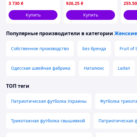
Rouge 2700-VO
из тр
3 730
₴
926
.25
₴
255
.50
лаван
FAMIL
Купить
Купить
Популярные производители
в категории
Женские
Собственное производство
Без бренда
Fruit of
Одесская швейная фабрика
Наталюкс
Ladan
ТОП теги
Патриотическая футболка Украины
Футболка трикот
Трикотажная футболка свышивкой
Патриотическая ф